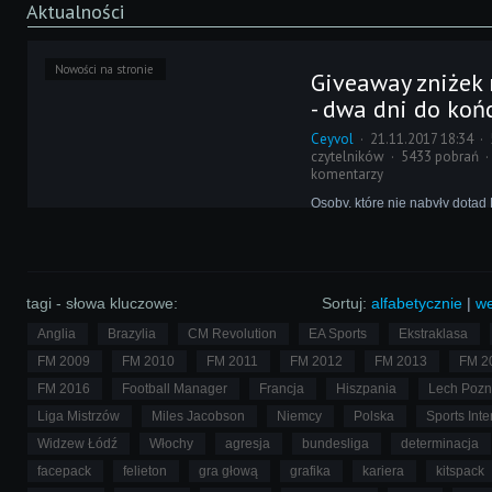
Aktualności
Nowości na stronie
Giveaway zniżek
- dwa dni do koń
Ceyvol
21.11.2017 18:34
czytelników
5433 pobrań
komentarzy
Osoby, które nie nabyły dotąd 
Managera 2018, informujemy 
giveawayu FM Revolution i s
Szczęśliwcy otrzymają kody 
zmniejszające cenę gry nawet
tagi - słowa kluczowe:
Sortuj:
alfabetycznie
|
we
Anglia
Brazylia
CM Revolution
EA Sports
Ekstraklasa
FM 2009
FM 2010
FM 2011
FM 2012
FM 2013
FM 2
FM 2016
Football Manager
Francja
Hiszpania
Lech Poz
Liga Mistrzów
Miles Jacobson
Niemcy
Polska
Sports Inte
Widzew Łódź
Włochy
agresja
bundesliga
determinacja
facepack
felieton
gra głową
grafika
kariera
kitspack