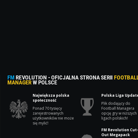
FM
REVOLUTION - OFICJALNA STRONA SERII
FOOTBAL
MANAGER
W POLSCE
Największa polska
Polska Liga Updat
społeczność
Plik dodający do
Ponad 70 tysięcy
Football Managera
zarejestrowanych
opcję gry w niższych
użytkowników nie może
ligach polskich!
się mylić!
FM Revolution Cut
Out Megapack