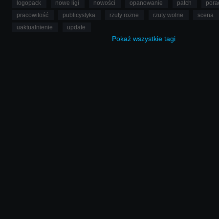
logopack
nowe ligi
nowości
opanowanie
patch
pora
pracowitość
publicystyka
rzuty rożne
rzuty wolne
scena
uaktualnienie
update
Pokaż
wszystkie
tagi