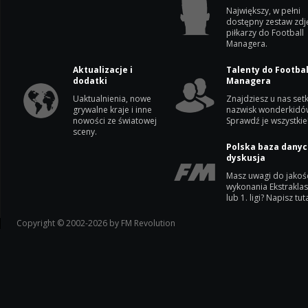
Największy, w pełni
dostępny zestaw zdj
piłkarzy do Football
Managera.
Aktualizacje i
Talenty do Footbal
dodatki
Managera
Uaktualnienia, nowe
Znajdziesz u nas setk
grywalne kraje i inne
nazwisk wonderkidó
nowości ze światowej
Sprawdź je wszystkie
sceny.
Polska baza danyc
dyskusja
Masz uwagi do jakoś
wykonania Ekstrakla
lub 1. ligi? Napisz tuta
Copyright © 2002-2026 by FM Revolution