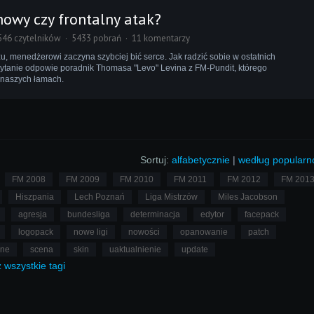
owy czy frontalny atak?
546 czytelników
5433 pobrań
11 komentarzy
u, menedżerowi zaczyna szybciej bić serce. Jak radzić sobie w ostatnich
pytanie odpowie poradnik Thomasa "Levo" Levina z FM-Pundit, którego
 naszych łamach.
Sortuj:
alfabetycznie
|
według popularn
FM 2008
FM 2009
FM 2010
FM 2011
FM 2012
FM 201
Hiszpania
Lech Poznań
Liga Mistrzów
Miles Jacobson
agresja
bundesliga
determinacja
edytor
facepack
logopack
nowe ligi
nowości
opanowanie
patch
lne
scena
skin
uaktualnienie
update
ż
wszystkie
tagi