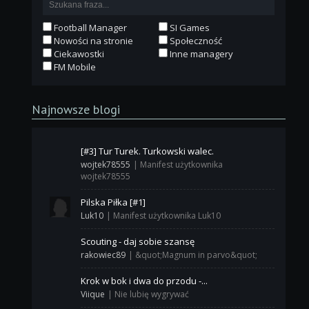
Football Manager
SI Games
Nowości na stronie
Społeczność
Ciekawostki
Inne managery
FM Mobile
Najnowsze blogi
[#3] Tur Turek. Turkowski walec.
wojtek78555
|
Manifest użytkownika
wojtek78555
Pilska Piłka [#1]
Luk10
|
Manifest użytkownika Luk10
Scouting - daj sobie szansę
rakowiec89
|
&quot;Magnum in parvo&quot;
Krok w bok i dwa do przodu -...
Viique
|
Nie lubię wygrywać