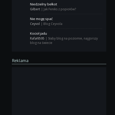
Niedzielny bełkot
Gilbert
|
Jak Feniks z popiołów?
Nie mogę spać
Ceyvol
|
Blog Ceyvola
Kocioł jadu
Rafał9595
|
Słaby blog na poziomie, najgorszy
blog na świecie
Reklama