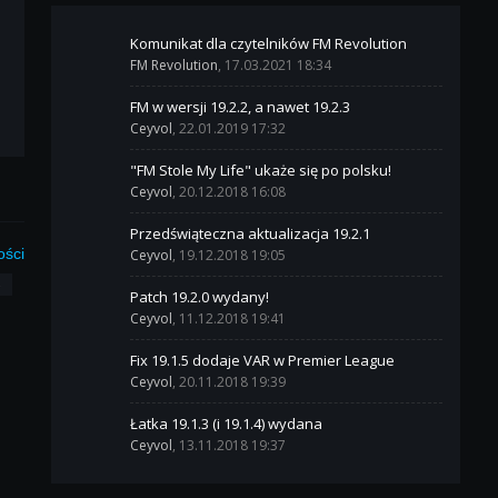
Komunikat dla czytelników FM Revolution
FM Revolution
, 17.03.2021 18:34
FM w wersji 19.2.2, a nawet 19.2.3
Ceyvol
, 22.01.2019 17:32
"FM Stole My Life" ukaże się po polsku!
Ceyvol
, 20.12.2018 16:08
Przedświąteczna aktualizacja 19.2.1
ości
Ceyvol
, 19.12.2018 19:05
3
Patch 19.2.0 wydany!
Ceyvol
, 11.12.2018 19:41
Fix 19.1.5 dodaje VAR w Premier League
Ceyvol
, 20.11.2018 19:39
Łatka 19.1.3 (i 19.1.4) wydana
Ceyvol
, 13.11.2018 19:37