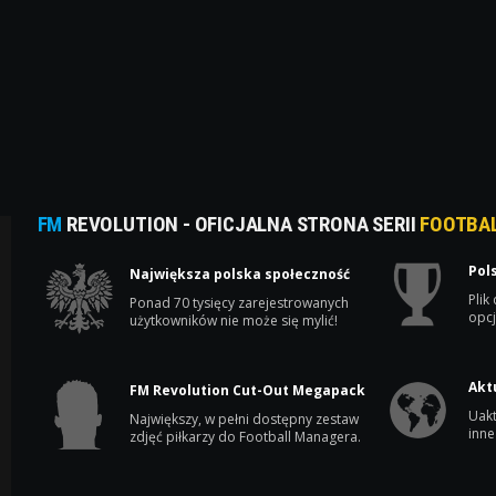
FM
REVOLUTION - OFICJALNA STRONA SERII
FOOTBA
Pol
Największa polska społeczność
Plik
Ponad 70 tysięcy zarejestrowanych
opcj
użytkowników nie może się mylić!
Akt
FM Revolution Cut-Out Megapack
Uakt
Największy, w pełni dostępny zestaw
inne
zdjęć piłkarzy do Football Managera.