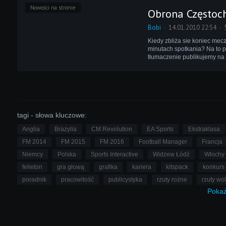
Nowości na stronie
Obrona Częstoch
Bobi
14.01.2010 22:54
Kiedy zbliża sie koniec mecz
minutach spotkania? Na to 
tłumaczenie publikujemy na
tagi - słowa kluczowe:
Anglia
Brazylia
CM Revolution
EA Sports
Ekstraklasa
FM 2014
FM 2015
FM 2016
Football Manager
Francja
Niemcy
Polska
Sports Interactive
Widzew Łódź
Włochy
felieton
gra głową
grafika
kariera
kitspack
konkurs
poradnik
pracowitość
publicystyka
rzuty rożne
rzuty wo
Poka