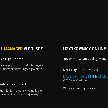
LL MANAGER
W POLSCE
UŻYTKOWNICY ONLINE
409
online, w tym
0
zalogowanyc
ska Liga Update
 dodający do Football Managera
ę gry w niższych ligach polskich!
Urodziny
obchodzą dziś:
Mikels
(34)
,
nuwka24
(34)
,
88_sik
(37)
[pokaż więcej]
.
ualizacje i dodatki
Wszystkiego najlepszego!
ualnienia, nowe grywalne kraje i
 nowości ze światowej sceny.