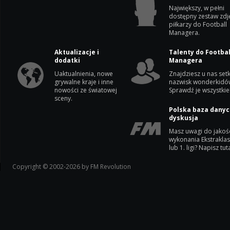
Największy, w pełni
dostępny zestaw zdj
piłkarzy do Football
Managera.
Aktualizacje i
Talenty do Footbal
dodatki
Managera
Uaktualnienia, nowe
Znajdziesz u nas setk
grywalne kraje i inne
nazwisk wonderkidó
nowości ze światowej
Sprawdź je wszystkie
sceny.
Polska baza danyc
dyskusja
Masz uwagi do jakoś
wykonania Ekstrakla
lub 1. ligi? Napisz tuta
Copyright © 2002-2026 by FM Revolution