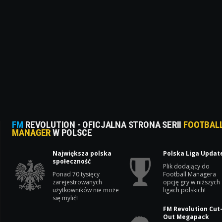
FM
REVOLUTION - OFICJALNA STRONA SERII
FOOTBAL
MANAGER
W POLSCE
Największa polska
Polska Liga Updat
społeczność
Plik dodający do
Ponad 70 tysięcy
Football Managera
zarejestrowanych
opcję gry w niższych
użytkowników nie może
ligach polskich!
się mylić!
FM Revolution Cut
Out Megapack