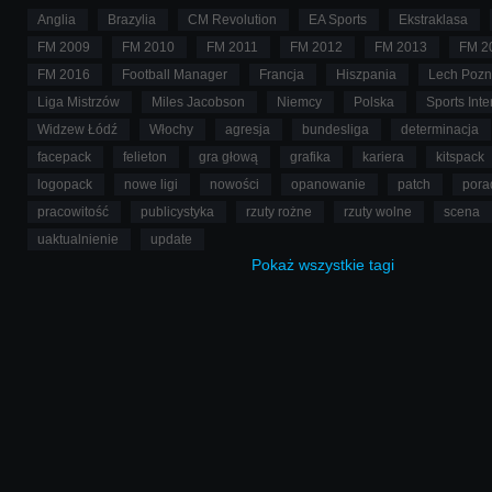
Anglia
Brazylia
CM Revolution
EA Sports
Ekstraklasa
FM 2009
FM 2010
FM 2011
FM 2012
FM 2013
FM 2
FM 2016
Football Manager
Francja
Hiszpania
Lech Poz
Liga Mistrzów
Miles Jacobson
Niemcy
Polska
Sports Inte
Widzew Łódź
Włochy
agresja
bundesliga
determinacja
facepack
felieton
gra głową
grafika
kariera
kitspack
logopack
nowe ligi
nowości
opanowanie
patch
pora
pracowitość
publicystyka
rzuty rożne
rzuty wolne
scena
uaktualnienie
update
Pokaż
wszystkie
tagi