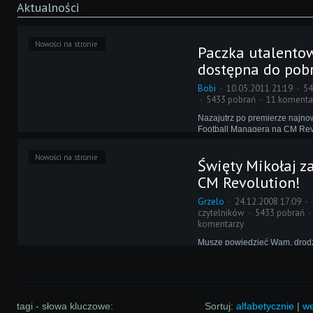
Aktualności
Nowości na stronie
Paczka utalento
dostępna do pob
Bobi
10.05.2011 21:19
54
5433 pobrań
11 komenta
Nazajutrz po premierze najno
Football Managera na CM Rev
wystartował dział z Talentami
Wam do tej pory udało się ta
Nowości na stronie
Święty Mikołaj z
dwustu zdolnych piłkarzy! Z tej
publikujemy okolicznościową s
CM Revolution!
Grzelo
24.12.2008 17:09
czytelników
5433 pobrań
komentarzy
Muszę powiedzieć Wam, drodzy
dzisiaj w Graveyard Plaza mie
niezwykłego gościa. Do nasz
redakcyjnych salonów zawitał n
sam Święty Mikołaj! Przekaza
ręce tajemniczy prezent, po c
tagi - słowa kluczowe:
Sortuj:
alfabetycznie
|
we
słowa.