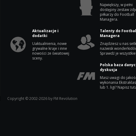
Największy, w pełni
dostępny zestaw zdj
piłkarzy do Football
Managera.
Aktualizacje i
Talenty do Footbal
dodatki
Managera
Uaktualnienia, nowe
Znajdziesz u nas setk
grywalne kraje i inne
nazwisk wonderkidó
nowości ze światowej
Sprawdź je wszystkie
sceny.
Polska baza danyc
dyskusja
Masz uwagi do jakoś
wykonania Ekstrakla
lub 1. ligi? Napisz tuta
Copyright © 2002-2026 by FM Revolution