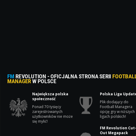
FM
REVOLUTION - OFICJALNA STRONA SERII
FOOTBAL
MANAGER
W POLSCE
Największa polska
Polska Liga Updat
społeczność
Plik dodający do
Ponad 70 tysięcy
Football Managera
zarejestrowanych
opcję gry w niższych
użytkowników nie może
ligach polskich!
się mylić!
FM Revolution Cut
Out Megapack