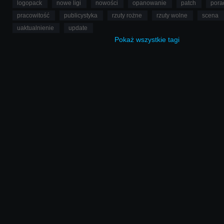
logopack
nowe ligi
nowości
opanowanie
patch
pora
pracowitość
publicystyka
rzuty rożne
rzuty wolne
scena
uaktualnienie
update
Pokaż
wszystkie
tagi