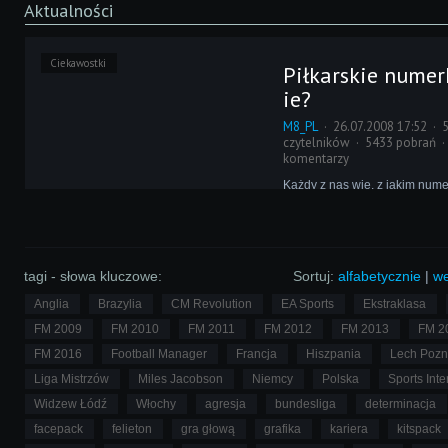
Aktualności
Ciekawostki
Piłkarskie numer
ie?
M8_PL
26.07.2008 17:52
czytelników
5433 pobrań
komentarzy
Każdy z nas wie, z jakim num
Ronaldo czy Roberto Carlos, 
narodowe i kluby mają swoje 
tradycje w przyznawaniu num
koszulkach. Po raz kolejny je
drobnostka nie znajduje odzw
tagi - słowa kluczowe:
Sortuj:
alfabetycznie
|
we
FM-ie.
Anglia
Brazylia
CM Revolution
EA Sports
Ekstraklasa
FM 2009
FM 2010
FM 2011
FM 2012
FM 2013
FM 2
FM 2016
Football Manager
Francja
Hiszpania
Lech Poz
Liga Mistrzów
Miles Jacobson
Niemcy
Polska
Sports Inte
Widzew Łódź
Włochy
agresja
bundesliga
determinacja
facepack
felieton
gra głową
grafika
kariera
kitspack