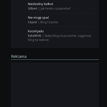
Niedzielny bełkot
Gilbert
|
Jak Feniks z popiołów?
Nie mogę spać
Ceyvol
|
Blog Ceyvola
Kocioł jadu
Rafał9595
|
Słaby blog na poziomie, najgorszy
blog na świecie
Reklama