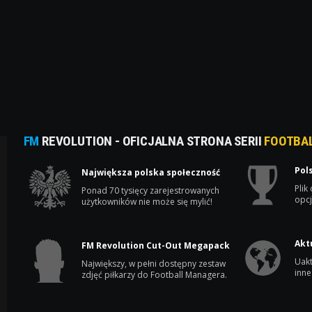
FM
REVOLUTION - OFICJALNA STRONA SERII
FOOTBA
Pol
Największa polska społeczność
Plik
Ponad 70 tysięcy zarejestrowanych
opcj
użytkowników nie może się mylić!
Akt
FM Revolution Cut-Out Megapack
Uakt
Największy, w pełni dostępny zestaw
inne
zdjęć piłkarzy do Football Managera.