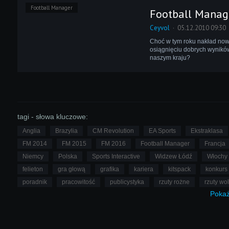
Football Manager
Football Manage
Ceyvol
05.12.2010 09:30
Choć w tym roku nakład nowe
osiągnięciu dobrych wyników
naszym kraju?
tagi - słowa kluczowe:
Anglia
Brazylia
CM Revolution
EA Sports
Ekstraklasa
FM 2014
FM 2015
FM 2016
Football Manager
Francja
Niemcy
Polska
Sports Interactive
Widzew Łódź
Włochy
felieton
gra głową
grafika
kariera
kitspack
konkurs
poradnik
pracowitość
publicystyka
rzuty rożne
rzuty wo
Poka