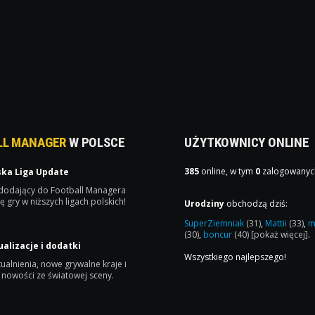
LL MANAGER
W POLSCE
UŻYTKOWNICY ONLINE
385
online, w tym
0
zalogowanyc
ska Liga Update
 dodający do Football Managera
ę gry w niższych ligach polskich!
Urodziny
obchodzą dziś:
SuperZiemniak
(31)
,
Mattii
(33)
,
m
(30)
,
boncur
(40)
[pokaż więcej]
.
ualizacje i dodatki
Wszystkiego najlepszego!
ualnienia, nowe grywalne kraje i
 nowości ze światowej sceny.