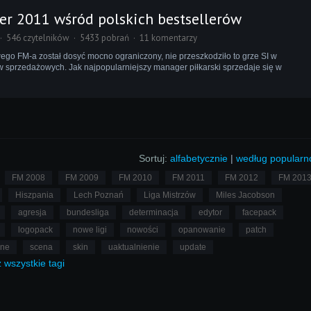
r 2011 wśród polskich bestsellerów
546 czytelników
5433 pobrań
11 komentarzy
go FM-a został dosyć mocno ograniczony, nie przeszkodziło to grze SI w
 sprzedażowych. Jak najpopularniejszy manager piłkarski sprzedaje się w
Sortuj:
alfabetycznie
|
według popularn
FM 2008
FM 2009
FM 2010
FM 2011
FM 2012
FM 201
Hiszpania
Lech Poznań
Liga Mistrzów
Miles Jacobson
agresja
bundesliga
determinacja
edytor
facepack
logopack
nowe ligi
nowości
opanowanie
patch
lne
scena
skin
uaktualnienie
update
ż
wszystkie
tagi