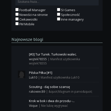
Football Manager
SI Games
Nowości na stronie
Społeczność
Ciekawostki
Inne managery
FM Mobile
Najnowsze blogi
[#3] Tur Turek. Turkowski walec.
wojtek78555
|
Manifest użytkownika
wojtek78555
Pilska Piłka [#1]
Luk10
|
Manifest użytkownika Luk10
Scouting - daj sobie szansę
rakowiec89
|
&quot;Magnum in parvo&quot;
Krok w bok i dwa do przodu -...
Viique
|
Nie lubię wygrywać