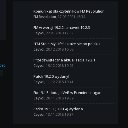
Komunikat dla czytelników FM Revolution
FM Revolution
, 17.03.2021 18:34
FM w wersji 19.2.2, a nawet 19.2.3
Ceyvol
, 22.01.2019 17:32
"FM Stole My Life" ukaże się po polsku!
Ceyvol
, 20.12.2018 16:08
Przedświąteczna aktualizacja 19.2.1
ości
Ceyvol
, 19.12.2018 19:05
3
Patch 19.2.0 wydany!
Ceyvol
, 11.12.2018 19:41
Fix 19.1.5 dodaje VAR w Premier League
Ceyvol
, 20.11.2018 19:39
Łatka 19.1.3 (i 19.1.4) wydana
Ceyvol
, 13.11.2018 19:37