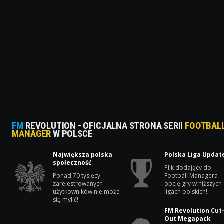
FM
REVOLUTION - OFICJALNA STRONA SERII
FOOTBAL
MANAGER
W POLSCE
Największa polska
Polska Liga Updat
społeczność
Plik dodający do
Ponad 70 tysięcy
Football Managera
zarejestrowanych
opcję gry w niższych
użytkowników nie może
ligach polskich!
się mylić!
FM Revolution Cut
Out Megapack