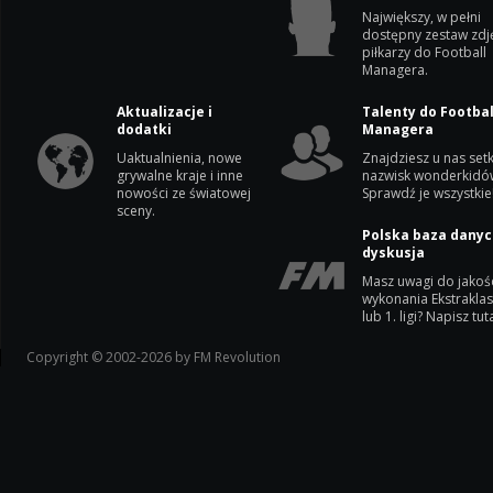
Największy, w pełni
dostępny zestaw zdj
piłkarzy do Football
Managera.
Aktualizacje i
Talenty do Footbal
dodatki
Managera
Uaktualnienia, nowe
Znajdziesz u nas setk
grywalne kraje i inne
nazwisk wonderkidó
nowości ze światowej
Sprawdź je wszystkie
sceny.
Polska baza danyc
dyskusja
Masz uwagi do jakoś
wykonania Ekstrakla
lub 1. ligi? Napisz tuta
Copyright © 2002-2026 by FM Revolution