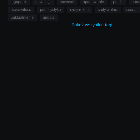
logopack
nowe ligi
nowości
opanowanie
patch
pora
pracowitość
publicystyka
rzuty rożne
rzuty wolne
scena
uaktualnienie
update
Pokaż
wszystkie
tagi