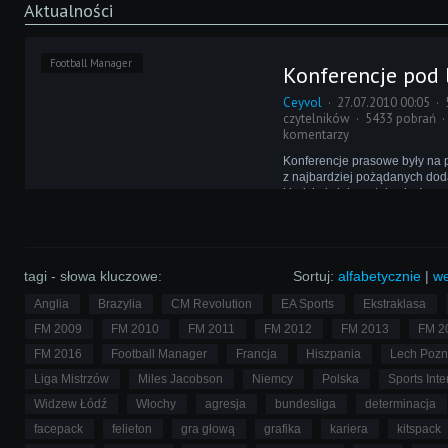
Aktualności
Football Manager
Konferencje pod 
Ceyvol
27.07.2010 00:05
czytelników
5433 pobrań
komentarzy
Konferencje prasowe były na
z najbardziej pożądanych doda
kiedykolwiek został wdrożony 
Managera. Jednak dyskusja o 
spełniają one swoją rolę trwa 
dziś. Czy konferencje są przy
tagi - słowa kluczowe:
Sortuj:
alfabetycznie
|
we
Anglia
Brazylia
CM Revolution
EA Sports
Ekstraklasa
FM 2009
FM 2010
FM 2011
FM 2012
FM 2013
FM 2
FM 2016
Football Manager
Francja
Hiszpania
Lech Poz
Liga Mistrzów
Miles Jacobson
Niemcy
Polska
Sports Inte
Widzew Łódź
Włochy
agresja
bundesliga
determinacja
facepack
felieton
gra głową
grafika
kariera
kitspack