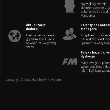
Największy, w pełni
dostępny zestaw zdj
piłkarzy do Football
Managera.
Aktualizacje i
Talenty do Footbal
dodatki
Managera
Uaktualnienia, nowe
Znajdziesz u nas setk
grywalne kraje i inne
nazwisk wonderkidó
nowości ze światowej
Sprawdź je wszystkie
sceny.
Polska baza danyc
dyskusja
Masz uwagi do jakoś
wykonania Ekstrakla
lub 1. ligi? Napisz tuta
Copyright © 2002-2026 by FM Revolution