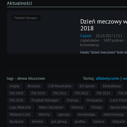
Aktualności
Football Manager
Dzień meczowy 
2018
Ceyvol
20.10.2017 17:12
czytelników
5433 pobrań
komentarzy
Hasło "dzień meczowy" było do
traktowane przez Sports Intera
dozą tajemniczości. Co konkre
nam Football Manager 2018 w
przygotowaniami do spotkani
odsłonięta!
tagi - słowa kluczowe:
Sortuj:
alfabetycznie
|
we
Anglia
Brazylia
CM Revolution
EA Sports
Ekstraklasa
FM 2009
FM 2010
FM 2011
FM 2012
FM 2013
FM 2
FM 2016
Football Manager
Francja
Hiszpania
Lech Poz
Liga Mistrzów
Miles Jacobson
Niemcy
Polska
Sports Inte
Widzew Łódź
Włochy
agresja
bundesliga
determinacja
facepack
felieton
gra głową
grafika
kariera
kitspack