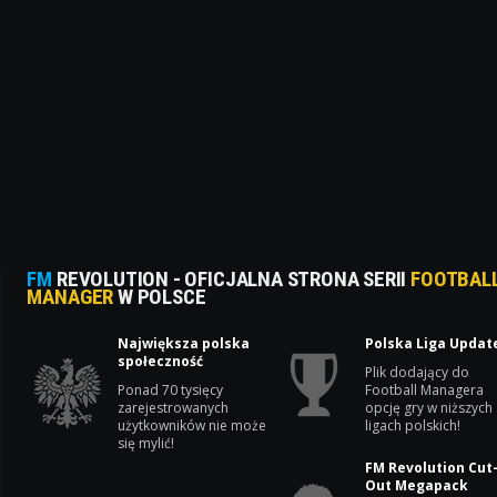
FM
REVOLUTION - OFICJALNA STRONA SERII
FOOTBAL
MANAGER
W POLSCE
Największa polska
Polska Liga Updat
społeczność
Plik dodający do
Ponad 70 tysięcy
Football Managera
zarejestrowanych
opcję gry w niższych
użytkowników nie może
ligach polskich!
się mylić!
FM Revolution Cut
Out Megapack