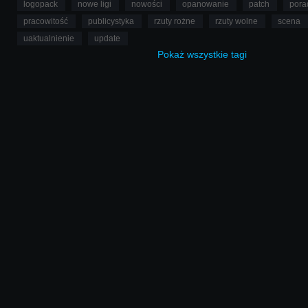
logopack
nowe ligi
nowości
opanowanie
patch
pora
pracowitość
publicystyka
rzuty rożne
rzuty wolne
scena
uaktualnienie
update
Pokaż
wszystkie
tagi