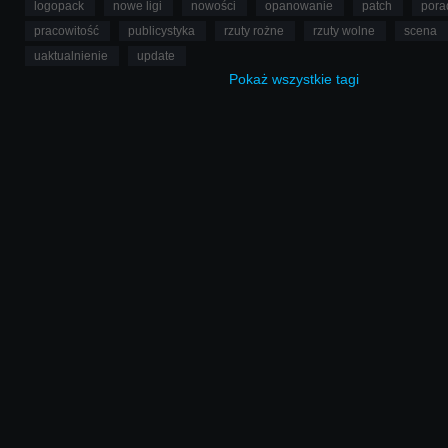
logopack
nowe ligi
nowości
opanowanie
patch
pora
pracowitość
publicystyka
rzuty rożne
rzuty wolne
scena
uaktualnienie
update
Pokaż
wszystkie
tagi