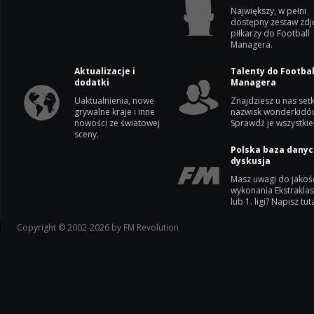
Największy, w pełni
dostępny zestaw zdj
piłkarzy do Football
Managera.
Aktualizacje i
Talenty do Footbal
dodatki
Managera
Uaktualnienia, nowe
Znajdziesz u nas setk
grywalne kraje i inne
nazwisk wonderkidó
nowości ze światowej
Sprawdź je wszystkie
sceny.
Polska baza danyc
dyskusja
Masz uwagi do jakoś
wykonania Ekstrakla
lub 1. ligi? Napisz tuta
Copyright © 2002-2026 by FM Revolution