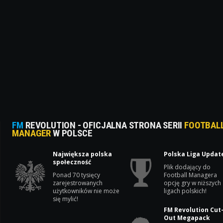
FM
REVOLUTION - OFICJALNA STRONA SERII
FOOTBAL
MANAGER
W POLSCE
Największa polska
Polska Liga Updat
społeczność
Plik dodający do
Ponad 70 tysięcy
Football Managera
zarejestrowanych
opcję gry w niższych
użytkowników nie może
ligach polskich!
się mylić!
FM Revolution Cut
Out Megapack