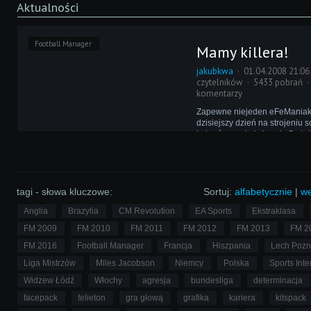
Aktualności
Football Manager
Mamy killera!
jakubkwa
01.04.2008 21:06
czytelników
5433 pobrań
komentarzy
Zapewne niejeden eFeManiak
dzisiejszy dzień na strojeniu 
kolegów czy koleżanek. Są też
jak Brudas, który znów zagryw
rozpracowując silnik meczowy 
stworzyć killer taktykę. I udało 
tagi - słowa kluczowe:
Sortuj:
alfabetycznie
|
we
Anglia
Brazylia
CM Revolution
EA Sports
Ekstraklasa
FM 2009
FM 2010
FM 2011
FM 2012
FM 2013
FM 2
FM 2016
Football Manager
Francja
Hiszpania
Lech Poz
Liga Mistrzów
Miles Jacobson
Niemcy
Polska
Sports Inte
Widzew Łódź
Włochy
agresja
bundesliga
determinacja
facepack
felieton
gra głową
grafika
kariera
kitspack