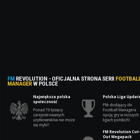
FM
REVOLUTION - OFICJALNA STRONA SERII
FOOTBAL
MANAGER
W POLSCE
Największa polska
Polska Liga Updat
społeczność
Plik dodający do
Ponad 70 tysięcy
Football Managera
zarejestrowanych
opcję gry w niższych
użytkowników nie może
ligach polskich!
się mylić!
FM Revolution Cut
Out Megapack