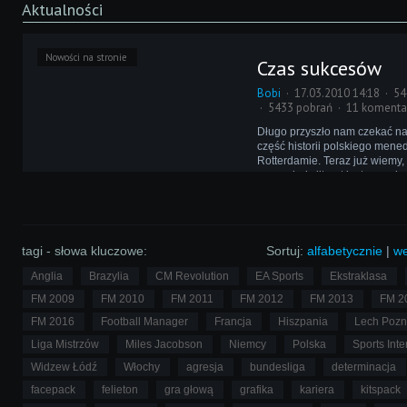
Aktualności
Nowości na stronie
Czas sukcesów
Bobi
17.03.2010 14:18
54
5433 pobrań
11 komenta
Długo przyszło nam czekać n
część historii polskiego mene
Rotterdamie. Teraz już wiemy, 
nasz młody literat jest w znako
czym możecie przekonać się ju
zagłębiając się w lekturę opo
tagi - słowa kluczowe:
Sortuj:
alfabetycznie
|
we
Anglia
Brazylia
CM Revolution
EA Sports
Ekstraklasa
FM 2009
FM 2010
FM 2011
FM 2012
FM 2013
FM 2
FM 2016
Football Manager
Francja
Hiszpania
Lech Poz
Liga Mistrzów
Miles Jacobson
Niemcy
Polska
Sports Inte
Widzew Łódź
Włochy
agresja
bundesliga
determinacja
facepack
felieton
gra głową
grafika
kariera
kitspack