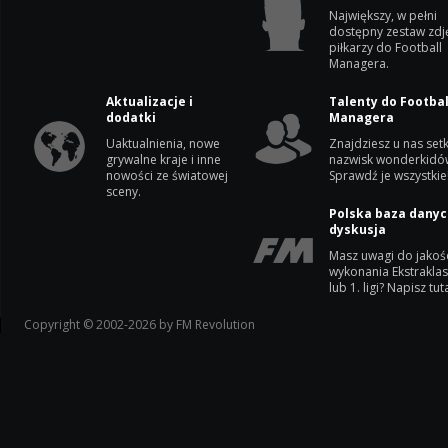
Największy, w pełni
dostępny zestaw zdj
piłkarzy do Football
Managera.
Aktualizacje i
Talenty do Footbal
dodatki
Managera
Uaktualnienia, nowe
Znajdziesz u nas setk
grywalne kraje i inne
nazwisk wonderkidó
nowości ze światowej
Sprawdź je wszystkie
sceny.
Polska baza danyc
dyskusja
Masz uwagi do jakoś
wykonania Ekstrakla
lub 1. ligi? Napisz tuta
Copyright © 2002-2026 by FM Revolution