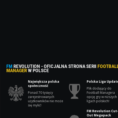
FM
REVOLUTION - OFICJALNA STRONA SERII
FOOTBAL
MANAGER
W POLSCE
Największa polska
Polska Liga Updat
społeczność
Plik dodający do
Ponad 70 tysięcy
Football Managera
zarejestrowanych
opcję gry w niższych
użytkowników nie może
ligach polskich!
się mylić!
FM Revolution Cut
Out Megapack