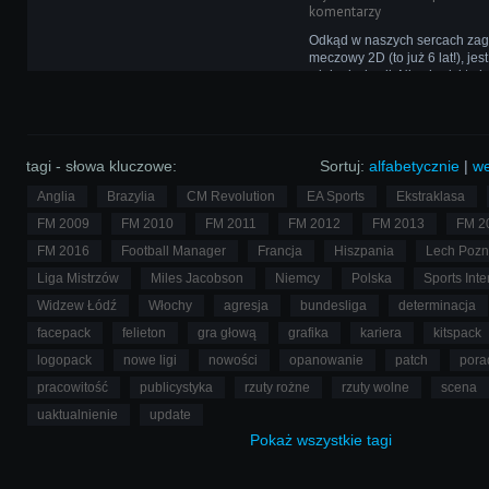
komentarzy
Odkąd w naszych sercach zagoś
meczowy 2D (to już 6 lat!), j
wielu dyskusji. Nie chodzi tu 
zmianę na silnik 3D, a o dop
obecnego silnika, aby gracze 
walić pięściami w klawiaturę.
tagi - słowa kluczowe:
Sortuj:
alfabetycznie
|
we
Anglia
Brazylia
CM Revolution
EA Sports
Ekstraklasa
FM 2009
FM 2010
FM 2011
FM 2012
FM 2013
FM 2
FM 2016
Football Manager
Francja
Hiszpania
Lech Poz
Liga Mistrzów
Miles Jacobson
Niemcy
Polska
Sports Inte
Widzew Łódź
Włochy
agresja
bundesliga
determinacja
facepack
felieton
gra głową
grafika
kariera
kitspack
logopack
nowe ligi
nowości
opanowanie
patch
pora
pracowitość
publicystyka
rzuty rożne
rzuty wolne
scena
uaktualnienie
update
Pokaż
wszystkie
tagi