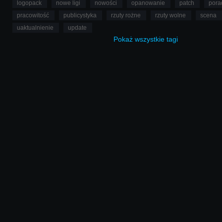
logopack
nowe ligi
nowości
opanowanie
patch
pora
pracowitość
publicystyka
rzuty rożne
rzuty wolne
scena
uaktualnienie
update
Pokaż
wszystkie
tagi