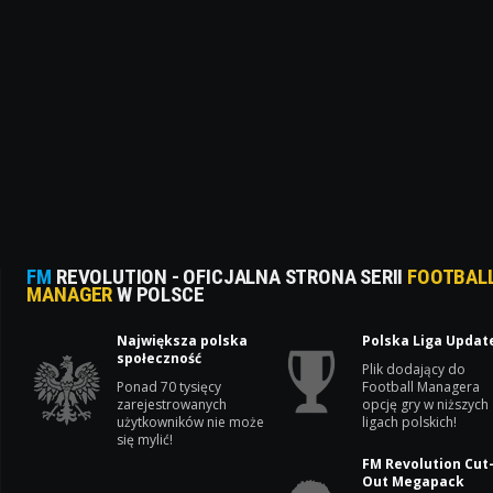
FM
REVOLUTION - OFICJALNA STRONA SERII
FOOTBAL
MANAGER
W POLSCE
Największa polska
Polska Liga Updat
społeczność
Plik dodający do
Ponad 70 tysięcy
Football Managera
zarejestrowanych
opcję gry w niższych
użytkowników nie może
ligach polskich!
się mylić!
FM Revolution Cut
Out Megapack