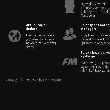
Największy, w pełni
dostępny zestaw zdj
piłkarzy do Football
Managera.
Aktualizacje i
Talenty do Footbal
dodatki
Managera
Uaktualnienia, nowe
Znajdziesz u nas setk
grywalne kraje i inne
nazwisk wonderkidó
nowości ze światowej
Sprawdź je wszystkie
sceny.
Polska baza danyc
dyskusja
Masz uwagi do jakoś
wykonania Ekstrakla
lub 1. ligi? Napisz tuta
Copyright © 2002-2026 by FM Revolution