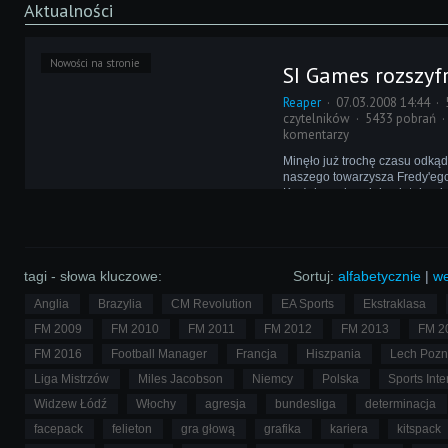
Aktualności
Nowości na stronie
SI Games rozszy
Reaper
07.03.2008 14:44
czytelników
5433 pobrań
komentarzy
Minęło już trochę czasu odkąd
naszego towarzysza Fredy'ego 
Krążyło o nim wiele plotek, wie
nawet, że nie żyje. My jednak
lepiej - Fredy był na tajnej mi
w Londynie...
tagi - słowa kluczowe:
Sortuj:
alfabetycznie
|
we
Anglia
Brazylia
CM Revolution
EA Sports
Ekstraklasa
FM 2009
FM 2010
FM 2011
FM 2012
FM 2013
FM 2
FM 2016
Football Manager
Francja
Hiszpania
Lech Poz
Liga Mistrzów
Miles Jacobson
Niemcy
Polska
Sports Inte
Widzew Łódź
Włochy
agresja
bundesliga
determinacja
facepack
felieton
gra głową
grafika
kariera
kitspack