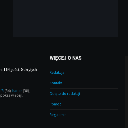
WIĘCEJ O NAS
h,
164
gości,
0
ukrytych
Redakcja
Kontakt
ofR
(34)
,
hader
(38)
,
Dołącz do redakcji
[pokaż więcej]
.
Pomoc
Regulamin