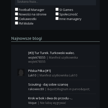
Football Manager
SI Games
Nowości na stronie
Społeczność
Ciekawostki
Inne managery
FM Mobile
Najnowsze blogi
[#3] Tur Turek. Turkowski walec.
wojtek78555
|
Manifest użytkownika
wojtek78555
Pilska Piłka [#1]
Luk10
|
Manifest użytkownika Luk10
Scouting - daj sobie szansę
rakowiec89
|
&quot;Magnum in parvo&quot;
Krok w bok i dwa do przodu -...
Viique
|
Nie lubię wygrywać