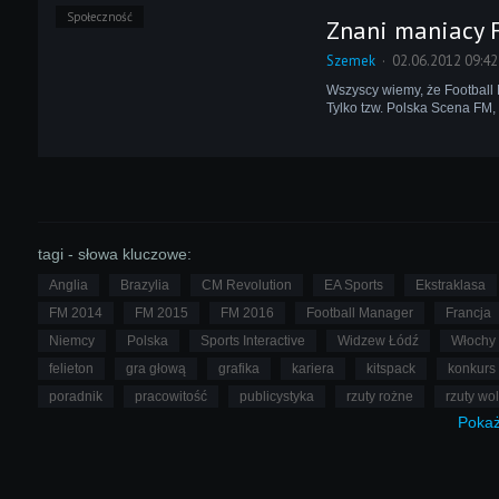
Społeczność
Znani maniacy 
Szemek
02.06.2012 09:42
Wszyscy wiemy, że Football 
Tylko tzw. Polska Scena FM, 
tagi - słowa kluczowe:
Anglia
Brazylia
CM Revolution
EA Sports
Ekstraklasa
FM 2014
FM 2015
FM 2016
Football Manager
Francja
Niemcy
Polska
Sports Interactive
Widzew Łódź
Włochy
felieton
gra głową
grafika
kariera
kitspack
konkurs
poradnik
pracowitość
publicystyka
rzuty rożne
rzuty wo
Poka