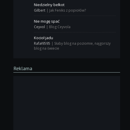
Niedzielny bełkot
Gilbert
|
Jak Feniks z popiołów?
Nie mogę spać
Ceyvol
|
Blog Ceyvola
Kocioł jadu
Rafał9595
|
Słaby blog na poziomie, najgorszy
blog na świecie
Reklama