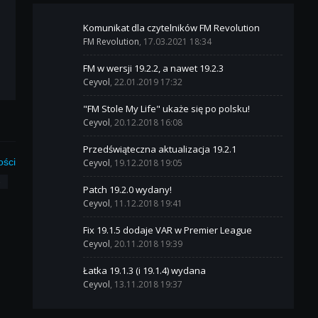
Komunikat dla czytelników FM Revolution
FM Revolution
, 17.03.2021 18:34
FM w wersji 19.2.2, a nawet 19.2.3
Ceyvol
, 22.01.2019 17:32
"FM Stole My Life" ukaże się po polsku!
Ceyvol
, 20.12.2018 16:08
Przedświąteczna aktualizacja 19.2.1
ości
Ceyvol
, 19.12.2018 19:05
3
Patch 19.2.0 wydany!
Ceyvol
, 11.12.2018 19:41
Fix 19.1.5 dodaje VAR w Premier League
Ceyvol
, 20.11.2018 19:39
Łatka 19.1.3 (i 19.1.4) wydana
Ceyvol
, 13.11.2018 19:37