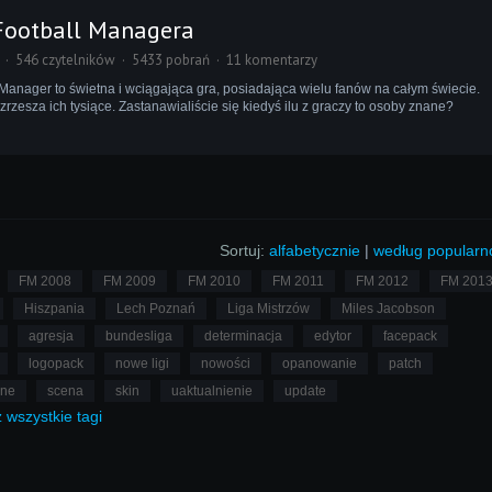
Football Managera
546 czytelników
5433 pobrań
11 komentarzy
Manager to świetna i wciągająca gra, posiadająca wielu fanów na całym świecie.
zrzesza ich tysiące. Zastanawialiście się kiedyś ilu z graczy to osoby znane?
Sortuj:
alfabetycznie
|
według popularn
FM 2008
FM 2009
FM 2010
FM 2011
FM 2012
FM 201
Hiszpania
Lech Poznań
Liga Mistrzów
Miles Jacobson
agresja
bundesliga
determinacja
edytor
facepack
logopack
nowe ligi
nowości
opanowanie
patch
lne
scena
skin
uaktualnienie
update
ż
wszystkie
tagi