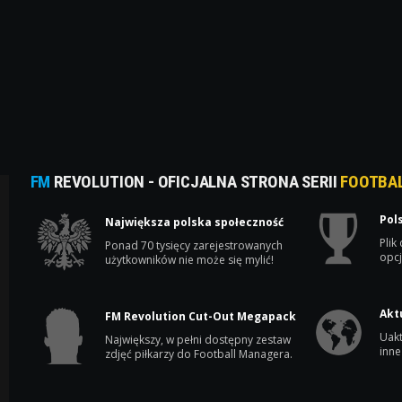
FM
REVOLUTION - OFICJALNA STRONA SERII
FOOTBA
Pol
Największa polska społeczność
Plik
Ponad 70 tysięcy zarejestrowanych
opcj
użytkowników nie może się mylić!
Akt
FM Revolution Cut-Out Megapack
Uakt
Największy, w pełni dostępny zestaw
inne
zdjęć piłkarzy do Football Managera.