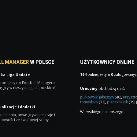
LL MANAGER
W POLSCE
UŻYTKOWNICY ONLINE
164
online, w tym
0
zalogowanyc
ska Liga Update
 dodający do Football Managera
ę gry w niższych ligach polskich!
Urodziny
obchodzą dziś:
pulkownik_jakuszyn
(40)
,
Krzyszt
tomekbvb
(33)
,
placek87krk
(39)
ualizacje i dodatki
Wszystkiego najlepszego!
ualnienia, nowe grywalne kraje i
 nowości ze światowej sceny.