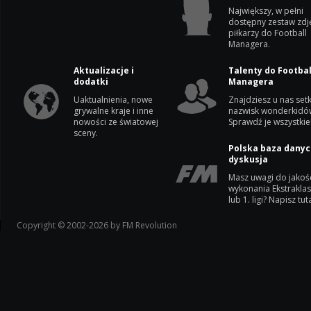
Największy, w pełni
dostępny zestaw zdj
piłkarzy do Football
Managera.
Aktualizacje i
Talenty do Footbal
dodatki
Managera
Uaktualnienia, nowe
Znajdziesz u nas setk
grywalne kraje i inne
nazwisk wonderkidó
nowości ze światowej
Sprawdź je wszystkie
sceny.
Polska baza danyc
dyskusja
Masz uwagi do jakoś
wykonania Ekstrakla
lub 1. ligi? Napisz tuta
Copyright © 2002-2026 by FM Revolution