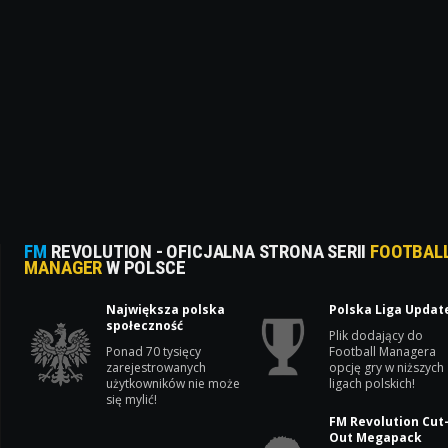
FM
REVOLUTION - OFICJALNA STRONA SERII
FOOTBAL
MANAGER
W POLSCE
Największa polska
Polska Liga Updat
społeczność
Plik dodający do
Ponad 70 tysięcy
Football Managera
zarejestrowanych
opcję gry w niższych
użytkowników nie może
ligach polskich!
się mylić!
FM Revolution Cut
Out Megapack