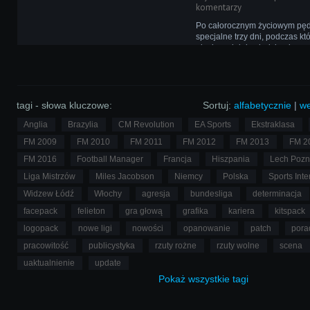
komentarzy
Po całorocznym życiowym pęd
specjalne trzy dni, podczas kt
płynie wolniej, a ludzie nie z
codziennego życia łączą się z
spędzić razem ten świąteczny,
tagi - słowa kluczowe:
Sortuj:
alfabetycznie
|
we
Anglia
Brazylia
CM Revolution
EA Sports
Ekstraklasa
FM 2009
FM 2010
FM 2011
FM 2012
FM 2013
FM 2
FM 2016
Football Manager
Francja
Hiszpania
Lech Poz
Liga Mistrzów
Miles Jacobson
Niemcy
Polska
Sports Inte
Widzew Łódź
Włochy
agresja
bundesliga
determinacja
facepack
felieton
gra głową
grafika
kariera
kitspack
logopack
nowe ligi
nowości
opanowanie
patch
pora
pracowitość
publicystyka
rzuty rożne
rzuty wolne
scena
uaktualnienie
update
Pokaż
wszystkie
tagi