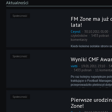
Aktualności
Społeczność
FM Zone ma już
lata!
Ceyvol
30.10.2011 01:00
czytelników
5433 pobrań
komentarzy
Kiedy kolejne polskie strony
owi kończyły działalność, a na
pozostały jedynie Centrum F
Społeczność
Wyniki CMF Awa
Revolution, nic nie zapowiad
tego wąskiego składu. Wtedy
vietti
19.01.2011 23:10
54
Zone i od tamtej pory dzielnie 
5433 pobrań
11 komenta
Po raz kolejny największe pol
traktujące o Football Manager
przeprowadziło plebiscyt doty
sceny króla managerów piłkar
Nominowani stanęli do walki w
Społeczność
kategoriach.
Pierwsze urodzi
Zone!