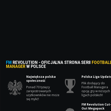
FM
REVOLUTION - OFICJALNA STRONA SERII
FOOTBAL
MANAGER
W POLSCE
Największa polska
Polska Liga Updat
społeczność
Plik dodający do
Ponad 70 tysięcy
Football Managera
zarejestrowanych
opcję gry w niższych
użytkowników nie może
ligach polskich!
się mylić!
FM Revolution Cut
Out Megapack