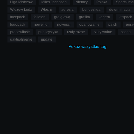
Liga Mistrzów
Miles Jacobson
Niemcy
Polska
Sports Inte
Widzew Łódź
Włochy
agresja
bundesliga
determinacja
facepack
felieton
gra głową
grafika
kariera
kitspack
logopack
nowe ligi
nowości
opanowanie
patch
pora
pracowitość
publicystyka
rzuty rożne
rzuty wolne
scena
uaktualnienie
update
Pokaż
wszystkie
tagi