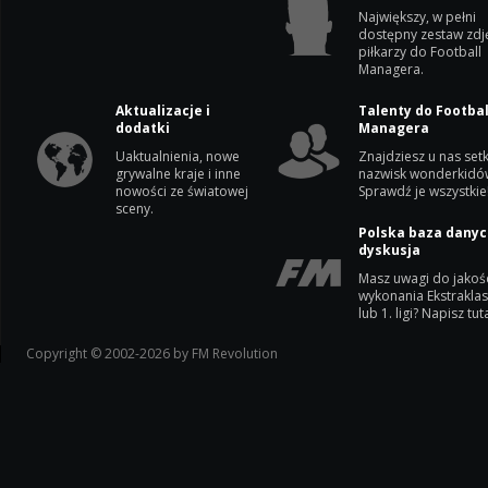
Największy, w pełni
dostępny zestaw zdj
piłkarzy do Football
Managera.
Aktualizacje i
Talenty do Footbal
dodatki
Managera
Uaktualnienia, nowe
Znajdziesz u nas setk
grywalne kraje i inne
nazwisk wonderkidó
nowości ze światowej
Sprawdź je wszystkie
sceny.
Polska baza danyc
dyskusja
Masz uwagi do jakoś
wykonania Ekstrakla
lub 1. ligi? Napisz tuta
Copyright © 2002-2026 by FM Revolution