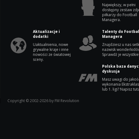
Największy, w pełni
dostępny zestaw zdj
piłkarzy do Football
Managera.
Aktualizacje i
Talenty do Footbal
dodatki
Managera
Uaktualnienia, nowe
Znajdziesz u nas setk
grywalne kraje i inne
nazwisk wonderkidó
nowości ze światowej
Sprawdź je wszystkie
sceny.
Polska baza danyc
dyskusja
Masz uwagi do jakoś
wykonania Ekstrakla
lub 1. ligi? Napisz tuta
Copyright © 2002-2026 by FM Revolution