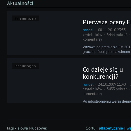
Aktualności
Inne managery
Pierwsze oceny 
rondel
08.11.2010 23:35
czytelników
5433 pobrań
komentarzy
Wrzawa po premierze FM 2011
gracze próbują do maksimum 
swój wolny czas, by rozegrać 
przeprowadzić kolejny transfe
Inne managery
postanowiliśmy oderwać się n
Co dzieje się u
i sprawdzić, co słychać u konk
konkurencji?
rondel
24.10.2009 11:40
czytelników
5433 pobrań
komentarzy
Po udostępnieniu wersji demo
nowego FM-a nastała chwilowa
gracze pogrążyli się w atmosf
oczekiwania. Korzystając więc 
warto przez chwilę spojrzeć na
się u konkurencji.
tagi - słowa kluczowe:
Sortuj:
alfabetycznie
|
we