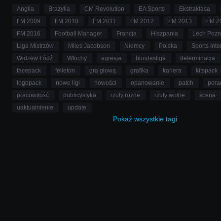
Anglia
Brazylia
CM Revolution
EA Sports
Ekstraklasa
FM 2009
FM 2010
FM 2011
FM 2012
FM 2013
FM 2
FM 2016
Football Manager
Francja
Hiszpania
Lech Poz
Liga Mistrzów
Miles Jacobson
Niemcy
Polska
Sports Inte
Widzew Łódź
Włochy
agresja
bundesliga
determinacja
facepack
felieton
gra głową
grafika
kariera
kitspack
logopack
nowe ligi
nowości
opanowanie
patch
pora
pracowitość
publicystyka
rzuty rożne
rzuty wolne
scena
uaktualnienie
update
Pokaż
wszystkie
tagi