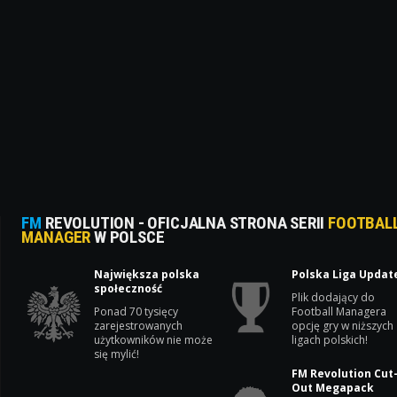
FM
REVOLUTION - OFICJALNA STRONA SERII
FOOTBAL
MANAGER
W POLSCE
Największa polska
Polska Liga Updat
społeczność
Plik dodający do
Ponad 70 tysięcy
Football Managera
zarejestrowanych
opcję gry w niższych
użytkowników nie może
ligach polskich!
się mylić!
FM Revolution Cut
Out Megapack