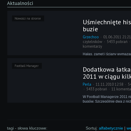
Aktualności
Nowości na stronie
Uśmiechnięte hi
buzie
Grzechoo
01.06.2011 21:2
czytelników
5433 pobrań
komentarzy
Hałas, zamęt i ściany wymaz
to nie obraz bitwy, a krótki opi
dni pracy w Ministerstwie Kultu
Football Manager
Dodatkowa łatka
zdolni graficy całymi dniami i
sporządzali dla Was nowe dod
2011 w ciągu kil
Perla
11.11.2010 12:58
5
5433 pobrań
11 komenta
W Football Managerze 2011 ni
bugów. Szczególnie dwa z nic
w rozgrywkach Hiszpanii i Fran
radość z rozgrywki. Na szczęś
postanowiło wydać dodatkową ł
naprawi.
tagi - słowa kluczowe:
Sortuj:
alfabetycznie
|
we