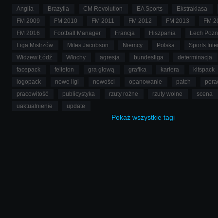
Anglia
Brazylia
CM Revolution
EA Sports
Ekstraklasa
FM 2009
FM 2010
FM 2011
FM 2012
FM 2013
FM 2
FM 2016
Football Manager
Francja
Hiszpania
Lech Poz
Liga Mistrzów
Miles Jacobson
Niemcy
Polska
Sports Inte
Widzew Łódź
Włochy
agresja
bundesliga
determinacja
facepack
felieton
gra głową
grafika
kariera
kitspack
logopack
nowe ligi
nowości
opanowanie
patch
pora
pracowitość
publicystyka
rzuty rożne
rzuty wolne
scena
uaktualnienie
update
Pokaż
wszystkie
tagi