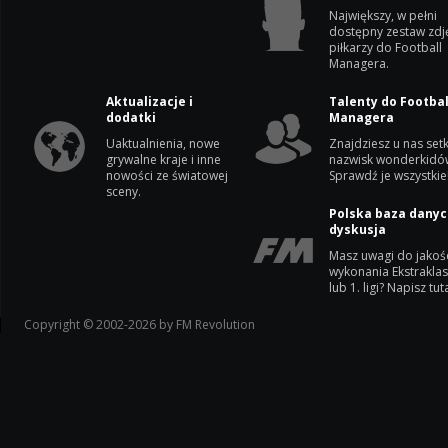
Największy, w pełni
dostępny zestaw zdj
piłkarzy do Football
Managera.
Aktualizacje i
Talenty do Footbal
dodatki
Managera
Uaktualnienia, nowe
Znajdziesz u nas setk
grywalne kraje i inne
nazwisk wonderkidó
nowości ze światowej
Sprawdź je wszystkie
sceny.
Polska baza danyc
dyskusja
Masz uwagi do jakoś
wykonania Ekstrakla
lub 1. ligi? Napisz tuta
Copyright © 2002-2026 by FM Revolution