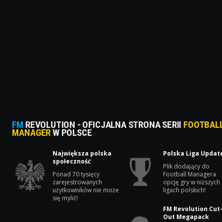
FM
REVOLUTION - OFICJALNA STRONA SERII
FOOTBAL
MANAGER
W POLSCE
Największa polska
Polska Liga Updat
społeczność
Plik dodający do
Ponad 70 tysięcy
Football Managera
zarejestrowanych
opcję gry w niższych
użytkowników nie może
ligach polskich!
się mylić!
FM Revolution Cut
Out Megapack