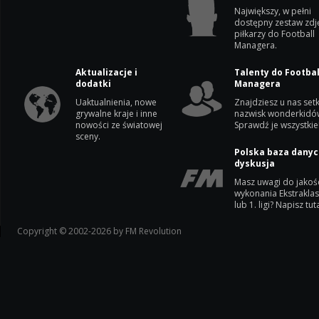
Największy, w pełni
dostępny zestaw zdj
piłkarzy do Football
Managera.
Aktualizacje i
Talenty do Footbal
dodatki
Managera
Uaktualnienia, nowe
Znajdziesz u nas setk
grywalne kraje i inne
nazwisk wonderkidó
nowości ze światowej
Sprawdź je wszystkie
sceny.
Polska baza danyc
dyskusja
Masz uwagi do jakoś
wykonania Ekstrakla
lub 1. ligi? Napisz tuta
Copyright © 2002-2026 by FM Revolution