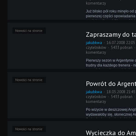
komentarzy
Już blisko pół roku minęło od 
pierwszej części opowiadani
swojej serii przybliża nam his
zmagań za Wielką Wodą, pro
Nowości na stronie
odrobinę egzotyczny dla Eur
Zapraszamy do t
Arsenal de Sarandi. Czym nas
razem?
jakubkwa
16.07.2008 22:05
czytelników
5433 pobrań
komentarzy
Pierwszy sezon w Argentynie 
trudny dla każdego trenera - n
zawodnicy mają zupełnie inn
od europejczyków, to jeszcze
Nowości na stronie
rozgrywek są zadziwiająco z
Powrót do Argen
drugim sezonie jednak nie ma 
ulgowej.
jakubkwa
18.05.2008 21:45
czytelników
5433 pobrań
komentarzy
Po wizycie w deszczowej Angl
wydawałoby się, słonecznej A
Jednak okazuje się, że i tutaj 
być kapryśna - dość powiedzie
Nowości na stronie
pierwszym sparingu Arsenalu 
Wycieczka do Am
spadł śnieg...