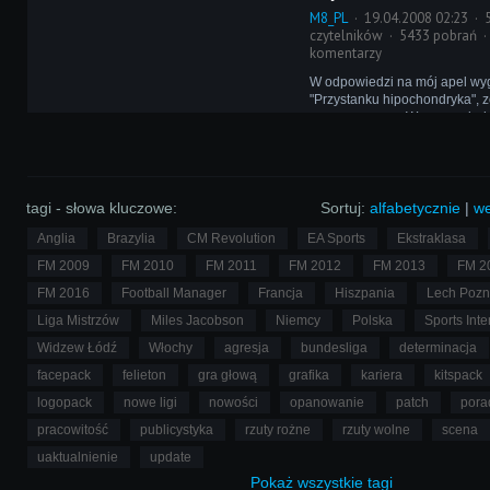
M8_PL
19.04.2008 02:23
czytelników
5433 pobrań
komentarzy
W odpowiedzi na mój apel wy
"Przystanku hipochondryka", 
zasypany przez Was opowiad
najdziwniejszych zakątków św
bardzo niewiele z tekstów prze
przez sito mojej złośliwej korek
tagi - słowa kluczowe:
Sortuj:
alfabetycznie
|
we
Anglia
Brazylia
CM Revolution
EA Sports
Ekstraklasa
FM 2009
FM 2010
FM 2011
FM 2012
FM 2013
FM 2
FM 2016
Football Manager
Francja
Hiszpania
Lech Poz
Liga Mistrzów
Miles Jacobson
Niemcy
Polska
Sports Inte
Widzew Łódź
Włochy
agresja
bundesliga
determinacja
facepack
felieton
gra głową
grafika
kariera
kitspack
logopack
nowe ligi
nowości
opanowanie
patch
pora
pracowitość
publicystyka
rzuty rożne
rzuty wolne
scena
uaktualnienie
update
Pokaż
wszystkie
tagi