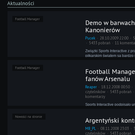
Aktualności
Football Manager
Demo w barwach
Kanonierów
Pucek
28.10.2009 22:00
5
5433 pobrań
11 komenta
Związki Sports Interactive z 
piłkarskim światem są bardzo 
klubów, które na tym korzystaj
innymi AFC Wimbledon oraz E
Football Manager
Football Manage
jakiegoś czasu w tym gronie 
także "The Gunners".
fanów Arsenalu
Reaper
18.12.2008 00:50
czytelników
5433 pobrań
komentarzy
Sports Interactive podpisało 
zarządem Arsenalu Londyn, dzi
jeszcze przed świętami będzi
Nowości na stronie
Argentyński kont
specjalną edycję FM-a. Wyróż
będzie dodatkami, które powi
M8_PL
08.11.2008 23:03
rozgrywkę fanom Kanonierów.
czytelników
5433 pobrań