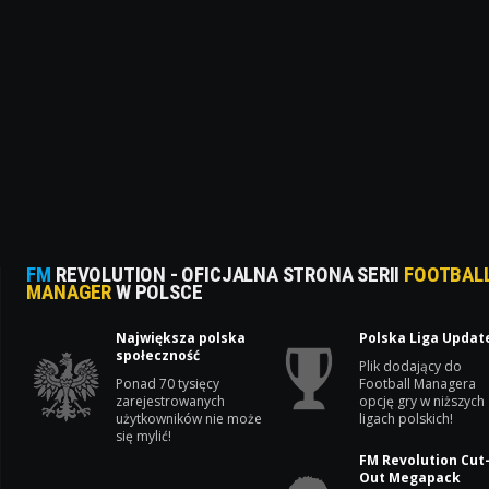
FM
REVOLUTION - OFICJALNA STRONA SERII
FOOTBAL
MANAGER
W POLSCE
Największa polska
Polska Liga Updat
społeczność
Plik dodający do
Ponad 70 tysięcy
Football Managera
zarejestrowanych
opcję gry w niższych
użytkowników nie może
ligach polskich!
się mylić!
FM Revolution Cut
Out Megapack