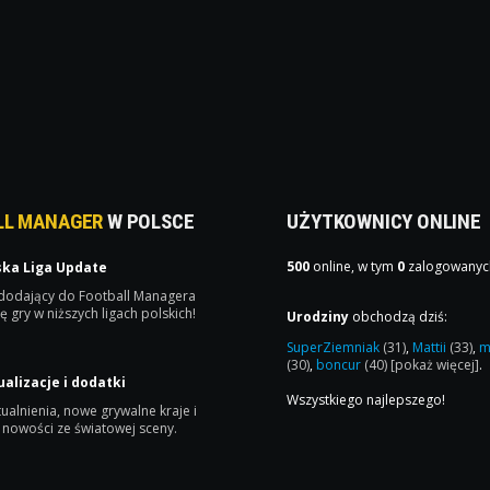
LL MANAGER
W POLSCE
UŻYTKOWNICY ONLINE
500
online, w tym
0
zalogowanyc
ska Liga Update
 dodający do Football Managera
ę gry w niższych ligach polskich!
Urodziny
obchodzą dziś:
SuperZiemniak
(31)
,
Mattii
(33)
,
m
(30)
,
boncur
(40)
[pokaż więcej]
.
ualizacje i dodatki
Wszystkiego najlepszego!
ualnienia, nowe grywalne kraje i
 nowości ze światowej sceny.