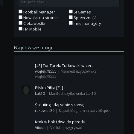
3
Football Manager
SI Games
Nowości na stronie
Społeczność
Ciekawostki
Inne managery
FM Mobile
Najnowsze blogi
[#3] Tur Turek. Turkowski walec.
wojtek78555
|
Manifest użytkownika
wojtek78555
Pilska Piłka [#1]
Luk10
|
Manifest użytkownika Luk10
Scouting - daj sobie szansę
rakowiec89
|
&quot;Magnum in parvo&quot;
Krok w bok i dwa do przodu -...
Viique
|
Nie lubię wygrywać