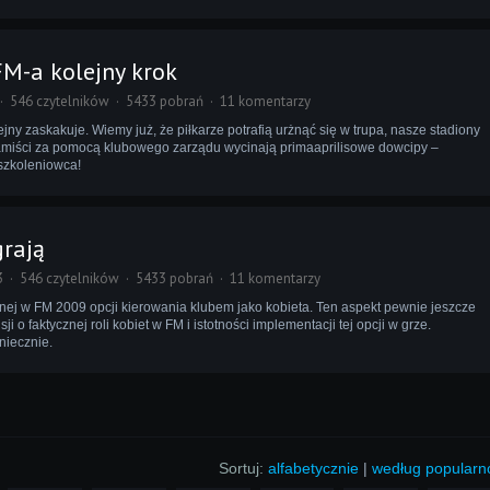
FM-a kolejny krok
546 czytelników
5433 pobrań
11 komentarzy
jny zaskakuje. Wiemy już, że piłkarze potrafią urżnąć się w trupa, nasze stadiony
miści za pomocą klubowego zarządu wycinają primaaprilisowe dowcipy –
szkoleniowca!
grają
3
546 czytelników
5433 pobrań
11 komentarzy
ej w FM 2009 opcji kierowania klubem jako kobieta. Ten aspekt pewnie jeszcze
 o faktycznej roli kobiet w FM i istotności implementacji tej opcji w grze.
niecznie.
Sortuj:
alfabetycznie
|
według popularn