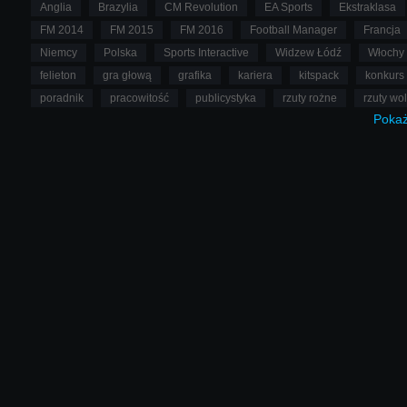
Anglia
Brazylia
CM Revolution
EA Sports
Ekstraklasa
FM 2014
FM 2015
FM 2016
Football Manager
Francja
Niemcy
Polska
Sports Interactive
Widzew Łódź
Włochy
felieton
gra głową
grafika
kariera
kitspack
konkurs
poradnik
pracowitość
publicystyka
rzuty rożne
rzuty wo
Poka