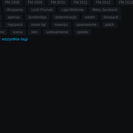
FM 2008
FM 2009
FM 2010
FM 2011
FM 2012
FM 201
Hiszpania
Lech Poznań
Liga Mistrzów
Miles Jacobson
agresja
bundesliga
determinacja
edytor
facepack
logopack
nowe ligi
nowości
opanowanie
patch
lne
scena
skin
uaktualnienie
update
ż
wszystkie
tagi