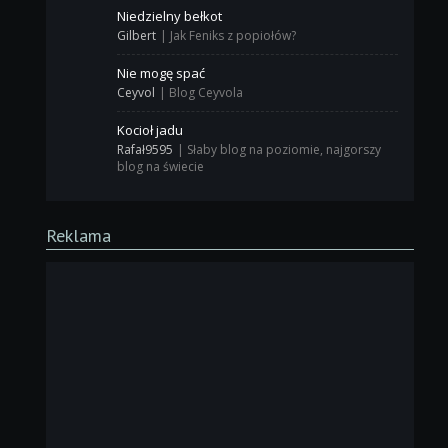
Niedzielny bełkot
Gilbert
|
Jak Feniks z popiołów?
Nie mogę spać
Ceyvol
|
Blog Ceyvola
Kocioł jadu
Rafał9595
|
Słaby blog na poziomie, najgorszy
blog na świecie
Reklama