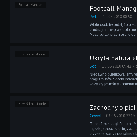
Football Manager
Football Manag
Perla
11.08.2010 08:58
Wiele osób twierdzi, że piłk
brudną murawę w ogóle nie pa
Może by tak przenieść je do
Nowości na stronie
Ukryta natura 
Bobi
19.06.2010 09:42
Niedawno publikowaliśmy fel
programistów Sports Interact
wszyscy jesteśmy kobietami!
Nowości na stronie
Zachodny o płci 
Ceyvol
03.06.2010 22:15
Temat feminizacji Football 
męskiej części sportu, zwan
przystosowany specjalnie dl