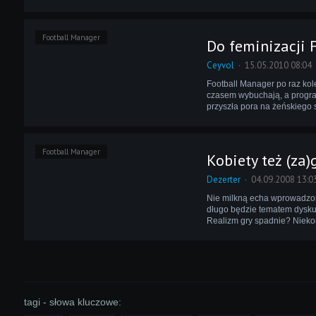
Football Manager
Do feminizacji 
Ceyvol
15.05.2010 08:04
Football Manager po raz kole
czasem wybuchają, a progra
przyszła pora na żeńskiego 
Football Manager
Kobiety też (za)
Dezerter
04.09.2008 13:0
Nie milkną echa wprowadzon
długo będzie tematem dyskusji
Realizm gry spadnie? Nieko
tagi - słowa kluczowe: