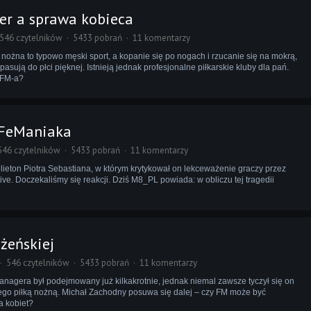
er a sprawa kobieca
546 czytelników
5433 pobrań
11 komentarzy
a nożna to typowo męski sport, a kopanie się po nogach i rzucanie się na mokrą,
sują do płci pięknej. Istnieją jednak profesjonalne piłkarskie kluby dla pań.
 FM-a?
eFeManiaka
546 czytelników
5433 pobrań
11 komentarzy
ieton Piotra Sebastiana, w którym krytykował on lekceważenie graczy przez
ive. Doczekaliśmy się reakcji. Dziś M8_PL powiada: w obliczu tej tragedii
żeńskiej
546 czytelników
5433 pobrań
11 komentarzy
Managera był podejmowany już kilkakrotnie, jednak niemal zawsze tyczył się on
ego piłką nożną. Michał Zachodny posuwa się dalej – czy FM może być
a kobiet?