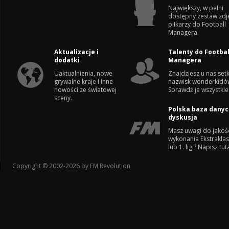
Największy, w pełni
dostępny zestaw zdj
piłkarzy do Football
Managera.
Aktualizacje i
Talenty do Footbal
dodatki
Managera
Uaktualnienia, nowe
Znajdziesz u nas setk
grywalne kraje i inne
nazwisk wonderkidó
nowości ze światowej
Sprawdź je wszystkie
sceny.
Polska baza danyc
dyskusja
Masz uwagi do jakoś
wykonania Ekstrakla
lub 1. ligi? Napisz tuta
Copyright © 2002-2026 by FM Revolution