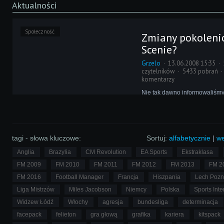
Aktualności
Społeczność
Zmiany pokoleni
Scenie?
Grzelo
13.06.2008 15:35
czytelników
5433 pobrań
komentarzy
Nie tak dawno informowaliśmy,
dotychczasowy szef FCMC, zd
zrezygnować z pełnionej funkc
władzę przekazać w ręce naj
redakcji Zrazia. Teraz niespo
zmianą zaskoczyło nas FMPol
tagi - słowa kluczowe:
Sortuj:
alfabetycznie
|
we
Anglia
Brazylia
CM Revolution
EA Sports
Ekstraklasa
FM 2009
FM 2010
FM 2011
FM 2012
FM 2013
FM 2
FM 2016
Football Manager
Francja
Hiszpania
Lech Poz
Liga Mistrzów
Miles Jacobson
Niemcy
Polska
Sports Inte
Widzew Łódź
Włochy
agresja
bundesliga
determinacja
facepack
felieton
gra głową
grafika
kariera
kitspack