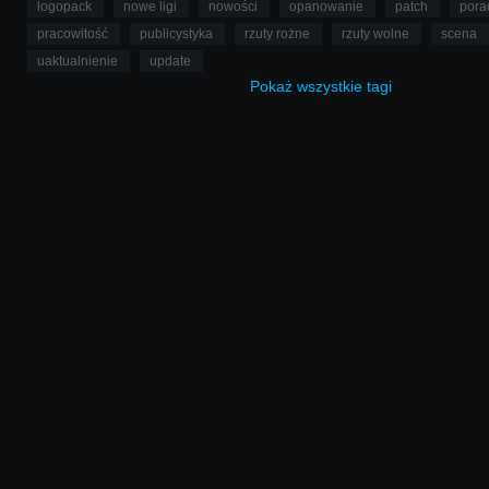
logopack
nowe ligi
nowości
opanowanie
patch
pora
pracowitość
publicystyka
rzuty rożne
rzuty wolne
scena
uaktualnienie
update
Pokaż
wszystkie
tagi