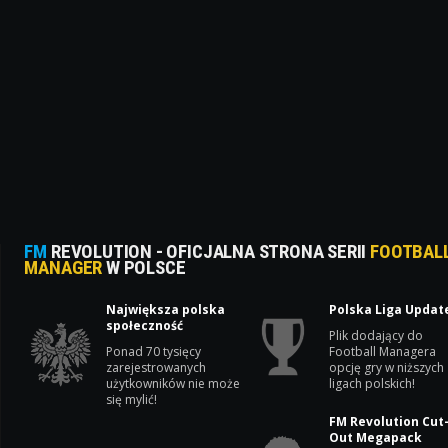
FM
REVOLUTION - OFICJALNA STRONA SERII
FOOTBAL
MANAGER
W POLSCE
Największa polska
Polska Liga Updat
społeczność
Plik dodający do
Ponad 70 tysięcy
Football Managera
zarejestrowanych
opcję gry w niższych
użytkowników nie może
ligach polskich!
się mylić!
FM Revolution Cut
Out Megapack