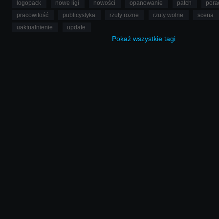
logopack
nowe ligi
nowości
opanowanie
patch
pora
pracowitość
publicystyka
rzuty rożne
rzuty wolne
scena
uaktualnienie
update
Pokaż
wszystkie
tagi