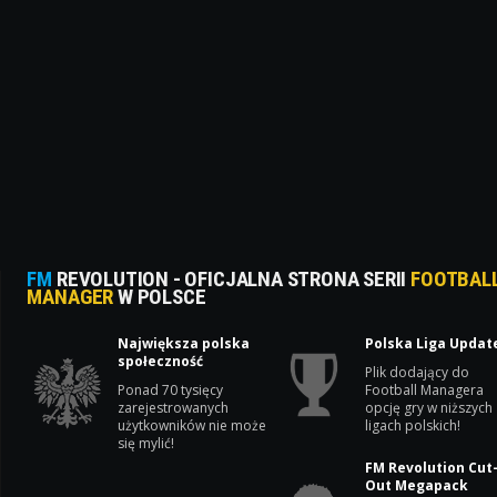
FM
REVOLUTION - OFICJALNA STRONA SERII
FOOTBAL
MANAGER
W POLSCE
Największa polska
Polska Liga Updat
społeczność
Plik dodający do
Ponad 70 tysięcy
Football Managera
zarejestrowanych
opcję gry w niższych
użytkowników nie może
ligach polskich!
się mylić!
FM Revolution Cut
Out Megapack