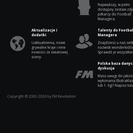
Największy, w pełni
dostępny zestaw zdj
piłkarzy do Football
Managera.
Aktualizacje i
Talenty do Footbal
dodatki
Managera
Uaktualnienia, nowe
Znajdziesz u nas setk
grywalne kraje i inne
nazwisk wonderkidó
nowości ze światowej
Sprawdź je wszystkie
sceny.
Polska baza danyc
dyskusja
Masz uwagi do jakoś
wykonania Ekstrakla
lub 1. ligi? Napisz tuta
Copyright © 2002-2026 by FM Revolution