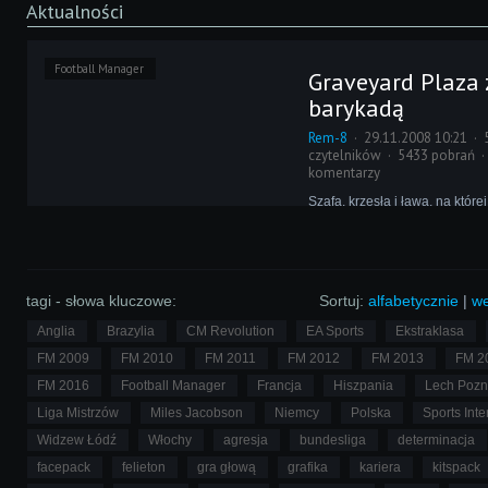
Aktualności
Football Manager
Graveyard Plaza 
barykadą
Rem-8
29.11.2008 10:21
czytelników
5433 pobrań
komentarzy
Szafa, krzesła i ława, na któr
redaktorów często przebywaj
wypoczynku, stały dziś na kor
drzwiami do windy i klatki sch
wewnątrz biura blokowała głó
wejściowe. Fidel i Reaper krzy
tagi - słowa kluczowe:
Sortuj:
alfabetycznie
|
we
Anglia
Brazylia
CM Revolution
EA Sports
Ekstraklasa
FM 2009
FM 2010
FM 2011
FM 2012
FM 2013
FM 2
FM 2016
Football Manager
Francja
Hiszpania
Lech Poz
Liga Mistrzów
Miles Jacobson
Niemcy
Polska
Sports Inte
Widzew Łódź
Włochy
agresja
bundesliga
determinacja
facepack
felieton
gra głową
grafika
kariera
kitspack