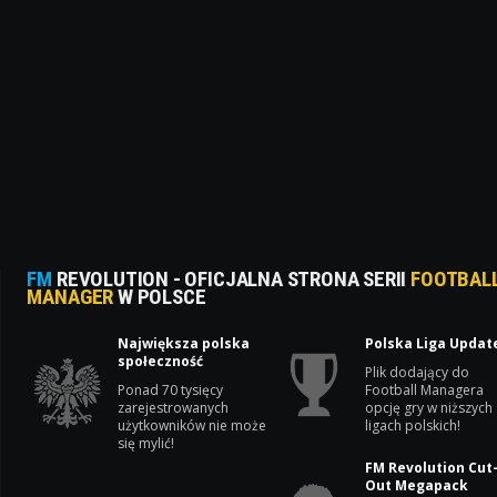
FM
REVOLUTION - OFICJALNA STRONA SERII
FOOTBAL
MANAGER
W POLSCE
Największa polska
Polska Liga Updat
społeczność
Plik dodający do
Ponad 70 tysięcy
Football Managera
zarejestrowanych
opcję gry w niższych
użytkowników nie może
ligach polskich!
się mylić!
FM Revolution Cut
Out Megapack