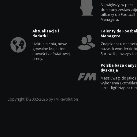
Największy, w pełni
dostępny zestaw zdj
piłkarzy do Football
Managera.
Aktualizacje i
Talenty do Footbal
dodatki
Managera
Uaktualnienia, nowe
Znajdziesz u nas setk
grywalne kraje i inne
nazwisk wonderkidó
nowości ze światowej
Sprawdź je wszystkie
sceny.
Polska baza danyc
dyskusja
Masz uwagi do jakoś
wykonania Ekstrakla
lub 1. ligi? Napisz tuta
Copyright © 2002-2026 by FM Revolution