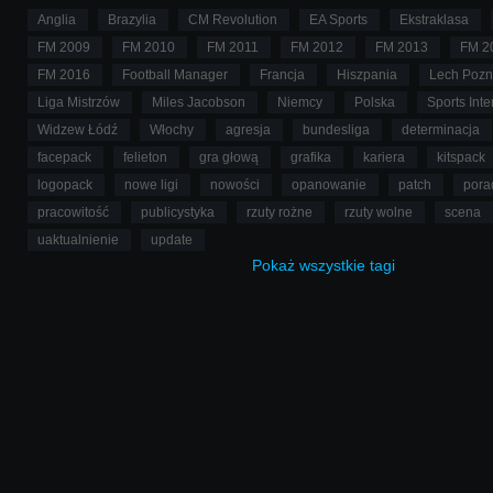
Anglia
Brazylia
CM Revolution
EA Sports
Ekstraklasa
FM 2009
FM 2010
FM 2011
FM 2012
FM 2013
FM 2
FM 2016
Football Manager
Francja
Hiszpania
Lech Poz
Liga Mistrzów
Miles Jacobson
Niemcy
Polska
Sports Inte
Widzew Łódź
Włochy
agresja
bundesliga
determinacja
facepack
felieton
gra głową
grafika
kariera
kitspack
logopack
nowe ligi
nowości
opanowanie
patch
pora
pracowitość
publicystyka
rzuty rożne
rzuty wolne
scena
uaktualnienie
update
Pokaż
wszystkie
tagi