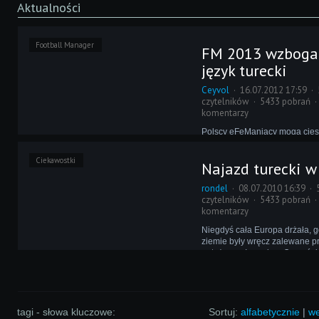
Aktualności
Football Manager
FM 2013 wzboga
język turecki
Ceyvol
16.07.2012 17:59
czytelników
5433 pobrań
komentarzy
Polscy eFeManiacy mogą cies
lokalizacją Football Managera 
Nie wszystkie duże społeczno
Ciekawostki
Najazd turecki w
równie dobrze - przykładem kr
FM bije rekordy popularności, 
rondel
08.07.2010 16:39
tamtejszego języka, jest Turcja
czytelników
5433 pobrań
komentarzy
Niegdyś cała Europa drżała, g
ziemie były wręcz zalewane p
potężnego Imperium Osmańsk
historia w pewien sposób się 
wielki najazd turecki przeży
podczas rozgrywki w Football
tagi - słowa kluczowe:
Sortuj:
alfabetycznie
|
we