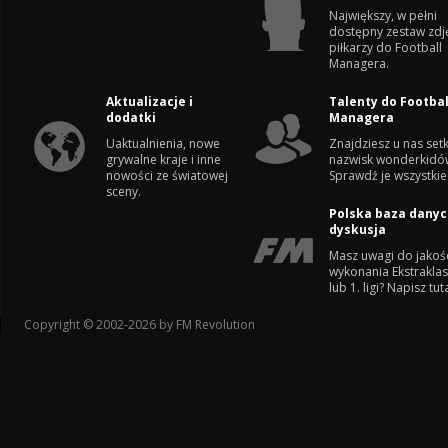
Największy, w pełni
dostępny zestaw zdj
piłkarzy do Football
Managera.
Aktualizacje i
Talenty do Footbal
dodatki
Managera
Uaktualnienia, nowe
Znajdziesz u nas setk
grywalne kraje i inne
nazwisk wonderkidó
nowości ze światowej
Sprawdź je wszystkie
sceny.
Polska baza danyc
dyskusja
Masz uwagi do jakoś
wykonania Ekstrakla
lub 1. ligi? Napisz tuta
Copyright © 2002-2026 by FM Revolution