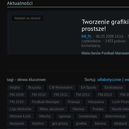
Aktualności
Nowości na stronie
Tworzenie grafiki
prostsze!
M8_PL
06.03.2008 18:16
czytelników
5433 pobrań
komentarzy
Wielu fanów Football Manager
sprawnie działający silnik gry
danych ceni przyjazny wygląd
gry. Tym samym wszelkiego ro
graficzne cieszą się niesłabn
powodzeniem.
tagi - słowa kluczowe:
Sortuj:
alfabetycznie
|
we
Anglia
Brazylia
CM Revolution
EA Sports
Ekstraklasa
FM 2009
FM 2010
FM 2011
FM 2012
FM 2013
FM 2
FM 2016
Football Manager
Francja
Hiszpania
Lech Poz
Liga Mistrzów
Miles Jacobson
Niemcy
Polska
Sports Inte
Widzew Łódź
Włochy
agresja
bundesliga
determinacja
facepack
felieton
gra głową
grafika
kariera
kitspack