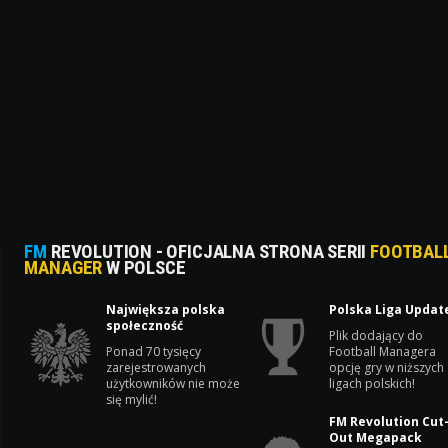
FM
REVOLUTION - OFICJALNA STRONA SERII
FOOTBAL
MANAGER
W POLSCE
Największa polska
Polska Liga Updat
społeczność
Plik dodający do
Ponad 70 tysięcy
Football Managera
zarejestrowanych
opcję gry w niższych
użytkowników nie może
ligach polskich!
się mylić!
FM Revolution Cut
Out Megapack