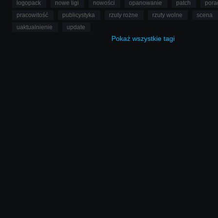
logopack
nowe ligi
nowości
opanowanie
patch
pora
pracowitość
publicystyka
rzuty rożne
rzuty wolne
scena
uaktualnienie
update
Pokaż
wszystkie
tagi