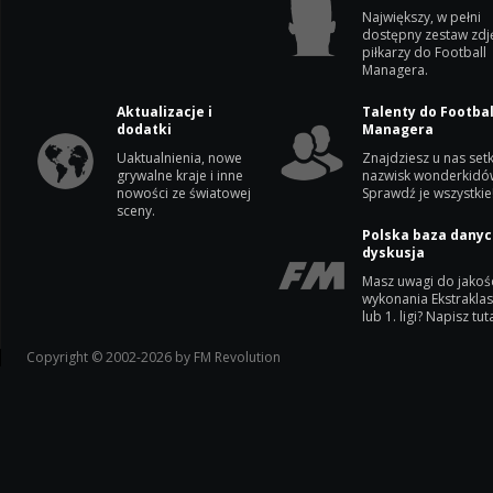
Największy, w pełni
dostępny zestaw zdj
piłkarzy do Football
Managera.
Aktualizacje i
Talenty do Footbal
dodatki
Managera
Uaktualnienia, nowe
Znajdziesz u nas setk
grywalne kraje i inne
nazwisk wonderkidó
nowości ze światowej
Sprawdź je wszystkie
sceny.
Polska baza danyc
dyskusja
Masz uwagi do jakoś
wykonania Ekstrakla
lub 1. ligi? Napisz tuta
Copyright © 2002-2026 by FM Revolution