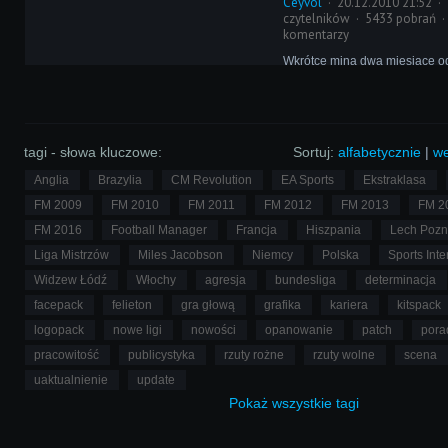
Ceyvol
20.12.2010 21:52
czytelników
5433 pobrań
komentarzy
Wkrótce miną dwa miesiące o
nowego Football Managera. E
dorocznym wydarzeniem powol
także czas recenzowania i oc
produktu Sports Interactive pr
poszczególne strony poświęc
tagi - słowa kluczowe:
Sortuj:
alfabetycznie
|
we
komputerowym.
Anglia
Brazylia
CM Revolution
EA Sports
Ekstraklasa
FM 2009
FM 2010
FM 2011
FM 2012
FM 2013
FM 2
FM 2016
Football Manager
Francja
Hiszpania
Lech Poz
Liga Mistrzów
Miles Jacobson
Niemcy
Polska
Sports Inte
Widzew Łódź
Włochy
agresja
bundesliga
determinacja
facepack
felieton
gra głową
grafika
kariera
kitspack
logopack
nowe ligi
nowości
opanowanie
patch
pora
pracowitość
publicystyka
rzuty rożne
rzuty wolne
scena
uaktualnienie
update
Pokaż
wszystkie
tagi