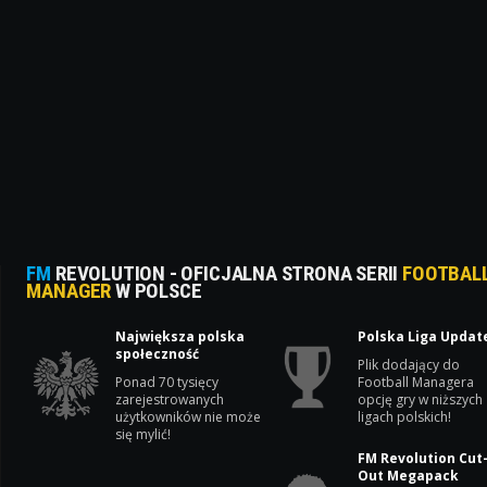
FM
REVOLUTION - OFICJALNA STRONA SERII
FOOTBAL
MANAGER
W POLSCE
Największa polska
Polska Liga Updat
społeczność
Plik dodający do
Ponad 70 tysięcy
Football Managera
zarejestrowanych
opcję gry w niższych
użytkowników nie może
ligach polskich!
się mylić!
FM Revolution Cut
Out Megapack