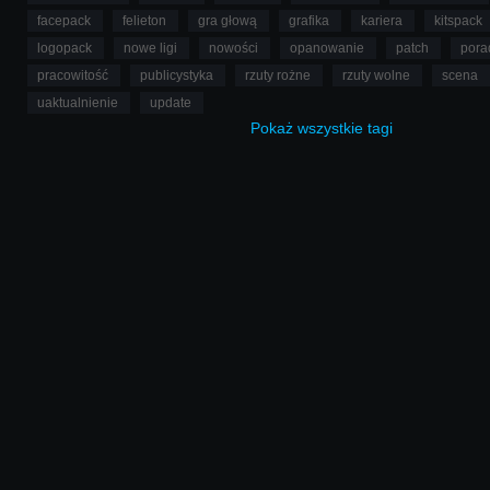
facepack
felieton
gra głową
grafika
kariera
kitspack
logopack
nowe ligi
nowości
opanowanie
patch
pora
pracowitość
publicystyka
rzuty rożne
rzuty wolne
scena
uaktualnienie
update
Pokaż
wszystkie
tagi