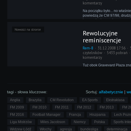
komentarzy
Na początku było... no właśnie
powiedzą że CM 97/98, drudz
jeszcze inni uprą się przy czy
odmiennym. Dzięki felietonow
Nowości na stronie
zgłębicie wiedzę o protoplas
Rewolucyjne
Football Managera.
reminiscencje
Rem-8
31.12.2008 17:56
czytelników
5433 pobrań
komentarzy
Tuż obok Graveyard Plaza zna
kościół, w którym co jakiś cza
spowiedź. Redakcja raz bywa, 
w czasie świąt Bożego Narod
członek zwierza się ze złych 
Brakowało tylko Grzela - podo
tagi - słowa kluczowe:
Sortuj:
alfabetycznie
|
we
Anglia
Brazylia
CM Revolution
EA Sports
Ekstraklasa
FM 2009
FM 2010
FM 2011
FM 2012
FM 2013
FM 2
FM 2016
Football Manager
Francja
Hiszpania
Lech Poz
Liga Mistrzów
Miles Jacobson
Niemcy
Polska
Sports Inte
Widzew Łódź
Włochy
agresja
bundesliga
determinacja