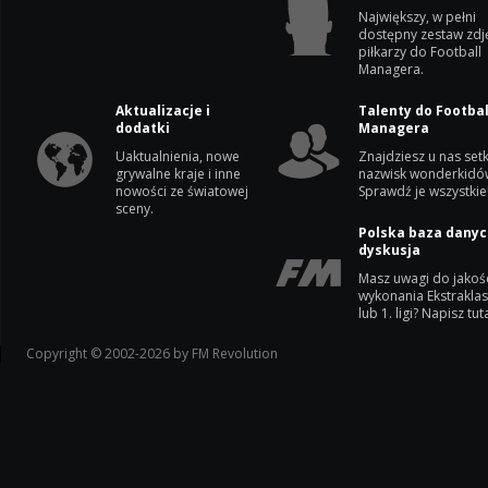
Największy, w pełni
dostępny zestaw zdj
piłkarzy do Football
Managera.
Aktualizacje i
Talenty do Footbal
dodatki
Managera
Uaktualnienia, nowe
Znajdziesz u nas setk
grywalne kraje i inne
nazwisk wonderkidó
nowości ze światowej
Sprawdź je wszystkie
sceny.
Polska baza danyc
dyskusja
Masz uwagi do jakoś
wykonania Ekstrakla
lub 1. ligi? Napisz tuta
Copyright © 2002-2026 by FM Revolution