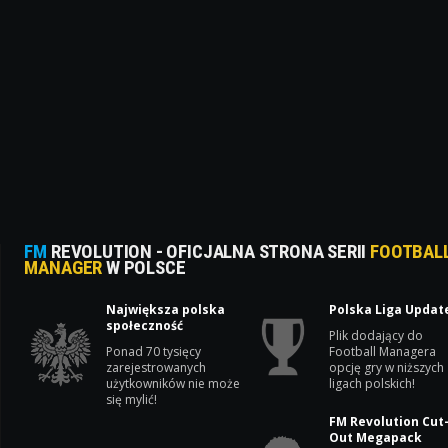
FM
REVOLUTION - OFICJALNA STRONA SERII
FOOTBAL
MANAGER
W POLSCE
Największa polska
Polska Liga Updat
społeczność
Plik dodający do
Ponad 70 tysięcy
Football Managera
zarejestrowanych
opcję gry w niższych
użytkowników nie może
ligach polskich!
się mylić!
FM Revolution Cut
Out Megapack