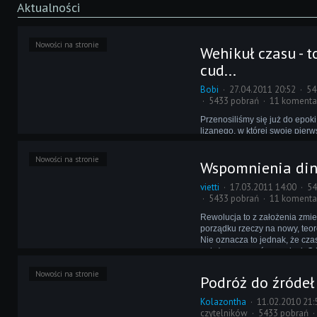
Aktualności
Nowości na stronie
Wehikuł czasu - t
cud...
Bobi
27.04.2011 20:52
54
5433 pobrań
11 komenta
Przenosiliśmy się już do epok
lizanego, w której swoje pierw
piłkarskimi managerami stawia
podróży pozazdrościł mu nasz
Nowości na stronie
Wspomnienia di
Propagandy, który przedstawi
towarzyszącą mu w latach wc
vietti
17.03.2011 14:00
54
młodości.
5433 pobrań
11 komenta
Rewolucja to z założenia zmie
porządku rzeczy na nowy, teor
Nie oznacza to jednak, że cza
należy wymazać z pamięci. O
zadbał sztab archeologiczny 
Nowości na stronie
Podróż do źródeł
Kolazontha
11.02.2010 21:
czytelników
5433 pobrań