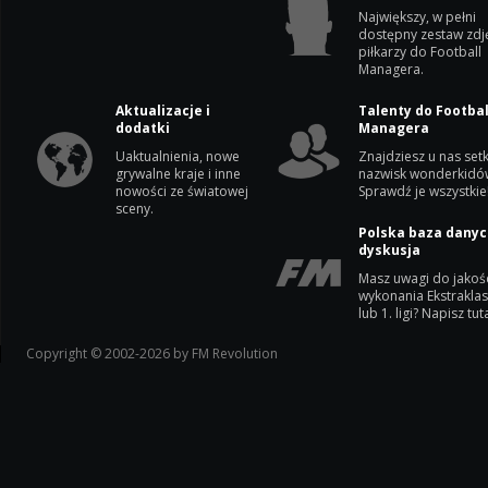
Największy, w pełni
dostępny zestaw zdj
piłkarzy do Football
Managera.
Aktualizacje i
Talenty do Footbal
dodatki
Managera
Uaktualnienia, nowe
Znajdziesz u nas setk
grywalne kraje i inne
nazwisk wonderkidó
nowości ze światowej
Sprawdź je wszystkie
sceny.
Polska baza danyc
dyskusja
Masz uwagi do jakoś
wykonania Ekstrakla
lub 1. ligi? Napisz tuta
Copyright © 2002-2026 by FM Revolution