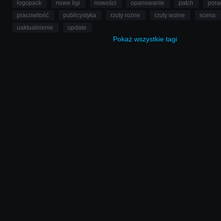
logopack
nowe ligi
nowości
opanowanie
patch
pora
pracowitość
publicystyka
rzuty rożne
rzuty wolne
scena
uaktualnienie
update
Pokaż
wszystkie
tagi