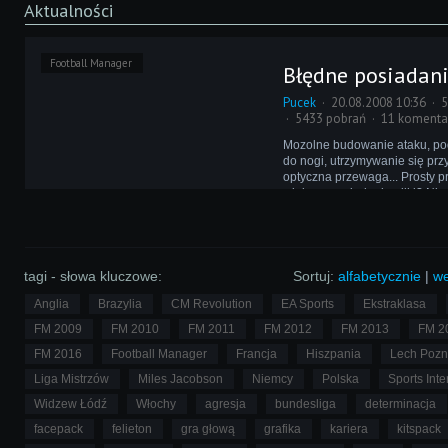
Aktualności
Football Manager
Błędne posiadani
Pucek
20.08.2008 10:36
5
5433 pobrań
11 komenta
Mozolne budowanie ataku, po
do nogi, utrzymywanie się przy
optyczna przewaga... Prosty p
większe posiadanie piłki? Nies
nic z tego!
tagi - słowa kluczowe:
Sortuj:
alfabetycznie
|
we
Anglia
Brazylia
CM Revolution
EA Sports
Ekstraklasa
FM 2009
FM 2010
FM 2011
FM 2012
FM 2013
FM 2
FM 2016
Football Manager
Francja
Hiszpania
Lech Poz
Liga Mistrzów
Miles Jacobson
Niemcy
Polska
Sports Inte
Widzew Łódź
Włochy
agresja
bundesliga
determinacja
facepack
felieton
gra głową
grafika
kariera
kitspack