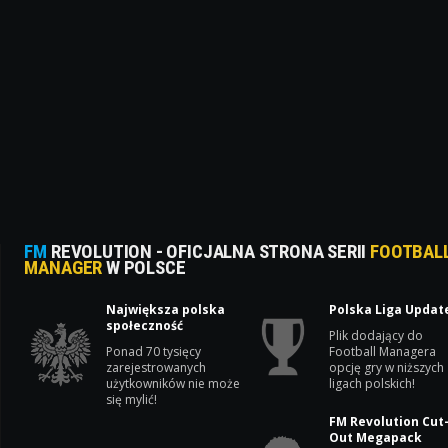
FM
REVOLUTION - OFICJALNA STRONA SERII
FOOTBAL
MANAGER
W POLSCE
Największa polska
Polska Liga Updat
społeczność
Plik dodający do
Ponad 70 tysięcy
Football Managera
zarejestrowanych
opcję gry w niższych
użytkowników nie może
ligach polskich!
się mylić!
FM Revolution Cut
Out Megapack