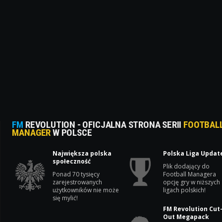
FM
REVOLUTION - OFICJALNA STRONA SERII
FOOTBAL
MANAGER
W POLSCE
Największa polska
Polska Liga Updat
społeczność
Plik dodający do
Ponad 70 tysięcy
Football Managera
zarejestrowanych
opcję gry w niższych
użytkowników nie może
ligach polskich!
się mylić!
FM Revolution Cut
Out Megapack