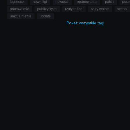
logopack
nowe ligi
nowości
opanowanie
patch
pora
pracowitość
publicystyka
rzuty rożne
rzuty wolne
scena
uaktualnienie
update
Pokaż
wszystkie
tagi