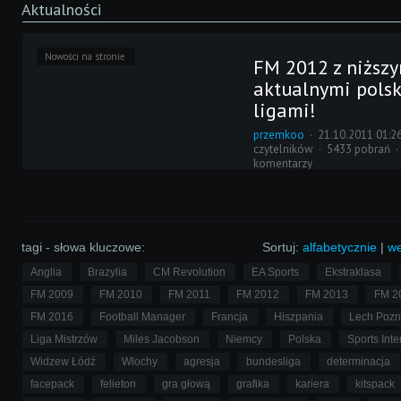
Aktualności
Nowości na stronie
FM 2012 z niższy
aktualnymi pols
ligami!
przemkoo
21.10.2011 01:2
czytelników
5433 pobrań
komentarzy
Zapewne większość graczy nie
jeszcze zapoznać z Football
gdyż stał się dostępny zaledwi
temu. Mimo tego, członkowie
postanowili wydać PL Update,
tagi - słowa kluczowe:
Sortuj:
alfabetycznie
|
we
uaktualnienie, którym możemy 
Anglia
Brazylia
CM Revolution
EA Sports
Ekstraklasa
dziś.
FM 2009
FM 2010
FM 2011
FM 2012
FM 2013
FM 2
FM 2016
Football Manager
Francja
Hiszpania
Lech Poz
Liga Mistrzów
Miles Jacobson
Niemcy
Polska
Sports Inte
Widzew Łódź
Włochy
agresja
bundesliga
determinacja
facepack
felieton
gra głową
grafika
kariera
kitspack