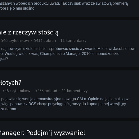
głaszanych wobec ich produktu uwag. Tak czy siak wraz ze światową premierą
i się o nim głośno.
e z rzeczywistością
546 czytelników
5433 pobrań
11 komentarzy
m najnowszym dziełem chcieli spróbować rzucić wyzwanie Milesowi Jacobsonowi
tive. Według wielu z was, Championship Manager 2010 to menedżerskie
jest?
łotych?
546 czytelników
5433 pobrań
11 komentarzy
i pojawiła się wersja demonstracyjna nowego CM-a. Opinie na jej temat są w
, więc panowie z BGS chcąc przyciągnąć graczy do kupna pełnej wersji gry
 za darmo.
anager: Podejmij wyzwanie!