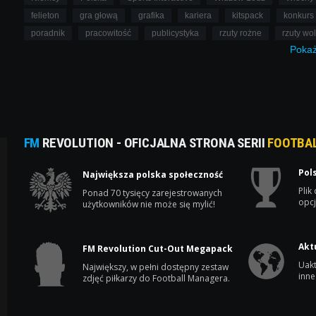
felieton
gra głową
grafika
kariera
kitspack
konkurs
poradnik
pracowitość
publicystyka
rzuty rożne
rzuty wo
Poka
FM
REVOLUTION - OFICJALNA STRONA SERII
FOOTBA
Pol
Największa polska społeczność
Plik
Ponad 70 tysięcy zarejestrowanych
opcj
użytkowników nie może się mylić!
Akt
FM Revolution Cut-Out Megapack
Uakt
Największy, w pełni dostępny zestaw
inne
zdjęć piłkarzy do Football Managera.