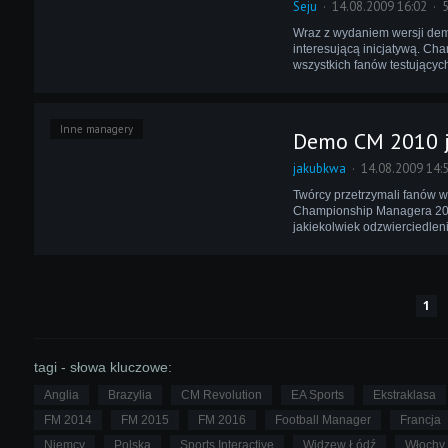
Seju
14.08.2009 16:02
5
Wraz z wydaniem wersji dem
interesującą inicjatywą. C
wszystkich fanów testującyc
Inne managery
Demo CM 2010 ju
jakubkwa
14.08.2009 14:
Twórcy przetrzymali fanów w
Championship Managera 2010
jakiekolwiek odzwierciedleni
1
tagi - słowa kluczowe:
Anglia
Brazylia
CM Revolution
EA Sports
Ekstraklasa
FM 2014
FM 2015
FM 2016
Football Manager
Francja
Niemcy
Polska
Sports Interactive
Widzew Łódź
Włochy