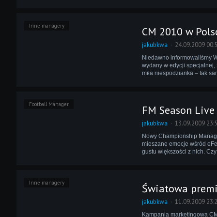
Inne managery
CM 2010 w Polsc
jakubkwa
24.09.2009 00:
Niedawno informowaliśmy W
wydany w edycji specjalnej,
miła niespodzianka – tak sa
Football Manager
FM Season Live 
jakubkwa
13.09.2009 23:
Nowy Championship Manager
mieszane emocje wśród eFeM
gustu większości z nich. Cz
Inne managery
Światowa prem
jakubkwa
11.09.2009 23:
Kampania marketingowa CM 2