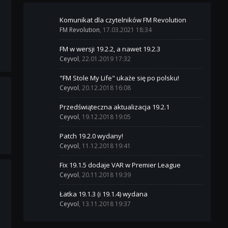
Komunikat dla czytelników FM Revolution
FM Revolution
, 17.03.2021 18:34
FM w wersji 19.2.2, a nawet 19.2.3
Ceyvol
, 22.01.2019 17:32
"FM Stole My Life" ukaże się po polsku!
Ceyvol
, 20.12.2018 16:08
Przedświąteczna aktualizacja 19.2.1
Ceyvol
, 19.12.2018 19:05
Patch 19.2.0 wydany!
Ceyvol
, 11.12.2018 19:41
Fix 19.1.5 dodaje VAR w Premier League
Ceyvol
, 20.11.2018 19:39
Łatka 19.1.3 (i 19.1.4) wydana
Ceyvol
, 13.11.2018 19:37