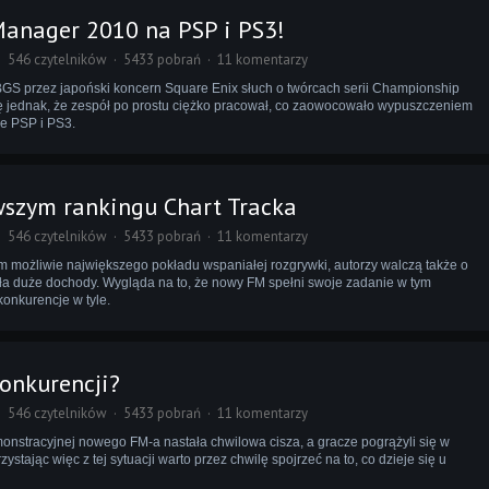
anager 2010 na PSP i PS3!
546 czytelników
5433 pobrań
11 komentarzy
BGS przez japoński koncern Square Enix słuch o twórcach serii Championship
ę jednak, że zespół po prostu ciężko pracował, co zaowocowało wypuszczeniem
e PSP i PS3.
wszym rankingu Chart Tracka
546 czytelników
5433 pobrań
11 komentarzy
 możliwie największego pokładu wspaniałej rozgrywki, autorzy walczą także o
siła duże dochody. Wygląda na to, że nowy FM spełni swoje zadanie w tym
onkurencje w tyle.
konkurencji?
546 czytelników
5433 pobrań
11 komentarzy
onstracyjnej nowego FM-a nastała chwilowa cisza, a gracze pogrążyli się w
stając więc z tej sytuacji warto przez chwilę spojrzeć na to, co dzieje się u