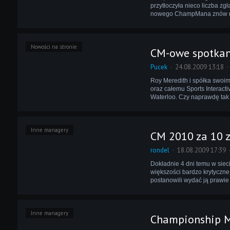
przytłoczyła nieco liczba z
nowego ChampMana znów rob
Nowości na stronie
CM-owe spotkani
Pucek
24.08.2009 13:18
Roy Meredith i spółka swoi
oraz całemu Sports Interac
Waterloo. Czy naprawdę tak 
Inne managery
CM 2010 za 10 z
rondel
18.08.2009 17:39
Dokładnie 4 dni temu w siec
większości bardzo krytyczne
postanowili wydać ją prawie
Inne managery
Championship M