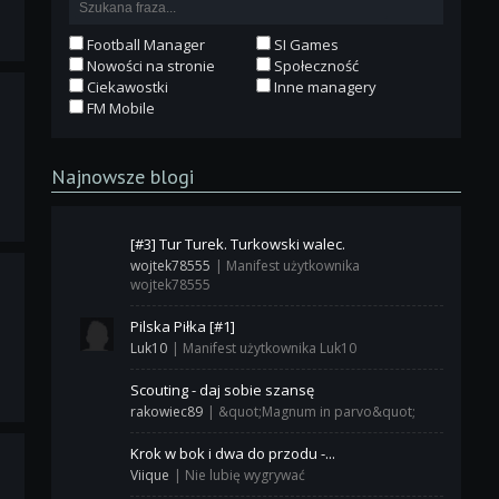
Football Manager
SI Games
Nowości na stronie
Społeczność
Ciekawostki
Inne managery
FM Mobile
Najnowsze blogi
[#3] Tur Turek. Turkowski walec.
wojtek78555
|
Manifest użytkownika
wojtek78555
Pilska Piłka [#1]
Luk10
|
Manifest użytkownika Luk10
Scouting - daj sobie szansę
rakowiec89
|
&quot;Magnum in parvo&quot;
Krok w bok i dwa do przodu -...
Viique
|
Nie lubię wygrywać