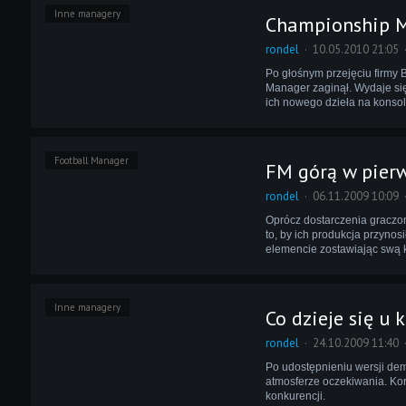
Inne managery
Championship M
rondel
10.05.2010 21:05
Po głośnym przejęciu firmy 
Manager zaginął. Wydaje si
ich nowego dzieła na konsol
Football Manager
FM górą w pier
rondel
06.11.2009 10:09
Oprócz dostarczenia graczom
to, by ich produkcja przyno
elemencie zostawiając swą k
Inne managery
Co dzieje się u 
rondel
24.10.2009 11:40
Po udostępnieniu wersji dem
atmosferze oczekiwania. Korzy
konkurencji.