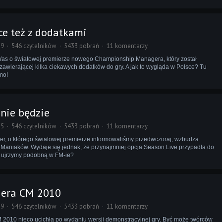
e też z dodatkami
59
546 czytelników
5433 pobrań
11 komentarzy
as o światowej premierze nowego Championship Managera, który został
 zawierającej kilka ciekawych dodatków do gry. A jak to wygląda w Polsce? Tu
mo!
nie będzie
55
546 czytelników
5433 pobrań
11 komentarzy
, o którego światowej premierze informowaliśmy przedwczoraj, wzbudza
aniaków. Wydaje się jednak, że przynajmniej opcja Season Live przypadła do
y ujrzymy podobną w FM-ie?
iera CM 2010
29
546 czytelników
5433 pobrań
11 komentarzy
010 nieco ucichła po wydaniu wersji demonstracyjnej gry. Być może twórców