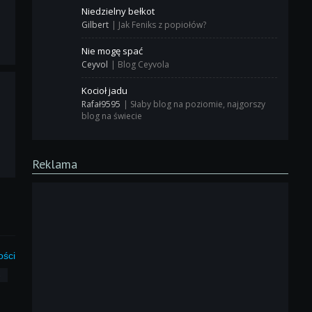
Niedzielny bełkot
Gilbert
|
Jak Feniks z popiołów?
Nie mogę spać
Ceyvol
|
Blog Ceyvola
Kocioł jadu
Rafał9595
|
Słaby blog na poziomie, najgorszy
blog na świecie
Reklama
ości
3