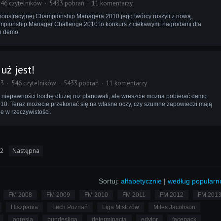
46 czytelników
5433 pobrań
11 komentarzy
onstracyjnej Championship Managera 2010 jego twórcy ruszyli z nową,
hampionship Manager Challenge 2010 to konkurs z ciekawymi nagrodami dla
h demo.
ż jest!
53
546 czytelników
5433 pobrań
11 komentarzy
 niepewności trochę dłużej niż planowali, ale wreszcie można pobierać demo
. Teraz możecie przekonać się na własne oczy, czy szumne zapowiedzi mają
e w rzeczywistości.
2
Następna
Sortuj:
alfabetycznie
|
według popularn
FM 2008
FM 2009
FM 2010
FM 2011
FM 2012
FM 201
Hiszpania
Lech Poznań
Liga Mistrzów
Miles Jacobson
agresja
bundesliga
determinacja
edytor
facepack