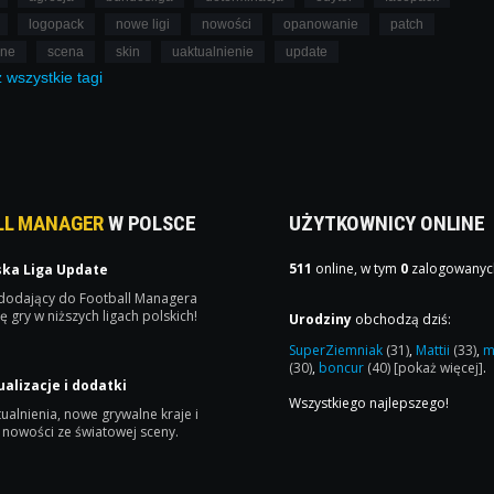
logopack
nowe ligi
nowości
opanowanie
patch
lne
scena
skin
uaktualnienie
update
ż
wszystkie
tagi
LL MANAGER
W POLSCE
UŻYTKOWNICY ONLINE
511
online, w tym
0
zalogowanyc
ska Liga Update
 dodający do Football Managera
ę gry w niższych ligach polskich!
Urodziny
obchodzą dziś:
SuperZiemniak
(31)
,
Mattii
(33)
,
m
(30)
,
boncur
(40)
[pokaż więcej]
.
ualizacje i dodatki
Wszystkiego najlepszego!
ualnienia, nowe grywalne kraje i
 nowości ze światowej sceny.