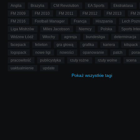
kluczowe momenty meczu do
Anglia
Brazylia
CM Revolution
EA Sports
Ekstraklasa
minimum.
FM 2009
FM 2010
FM 2011
FM 2012
FM 2013
FM 2
FM 2016
Football Manager
Francja
Hiszpania
Lech Poz
Liga Mistrzów
Miles Jacobson
Niemcy
Polska
Sports Inte
Widzew Łódź
Włochy
agresja
bundesliga
determinacja
facepack
felieton
gra głową
grafika
kariera
kitspack
logopack
nowe ligi
nowości
opanowanie
patch
pora
pracowitość
publicystyka
rzuty rożne
rzuty wolne
scena
uaktualnienie
update
Pokaż
wszystkie
tagi