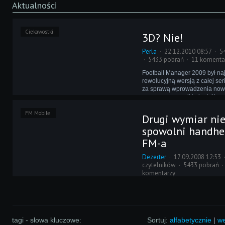
Aktualności
Ciekawostki
3D? Nie!
Perla
22.12.2010 08:57
5
5433 pobrań
11 komenta
Football Manager 2009 był na
rewolucyjną wersją z całej ser
za sprawą wprowadzenia no
meczowego, czyli trybu trójw
Che Guevara na plakatach pr
FM Mobile
pod tym względem dobrym wy
Drugi wymiar ni
spowolni handh
FM-a
Dezerter
17.09.2008 12:53
czytelników
5433 pobrań
komentarzy
Wbrew temu co sądzili fani Fo
Managera na PSP, tryb 2D w 
nie wpływa znacząco na wydaj
nie spowalnia rozgrywki. Prog
osiągnęli zadowalające rezult
tagi - słowa kluczowe:
Sortuj:
alfabetycznie
|
we