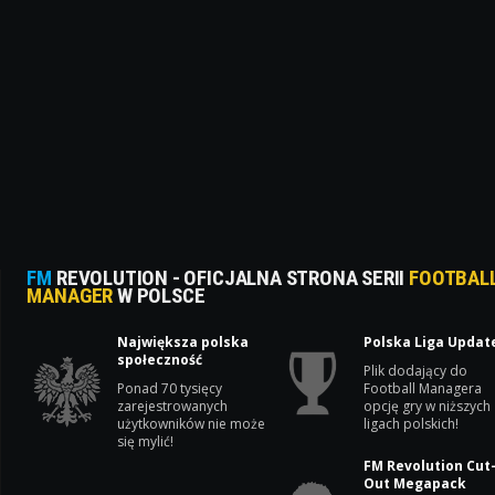
FM
REVOLUTION - OFICJALNA STRONA SERII
FOOTBAL
MANAGER
W POLSCE
Największa polska
Polska Liga Updat
społeczność
Plik dodający do
Ponad 70 tysięcy
Football Managera
zarejestrowanych
opcję gry w niższych
użytkowników nie może
ligach polskich!
się mylić!
FM Revolution Cut
Out Megapack