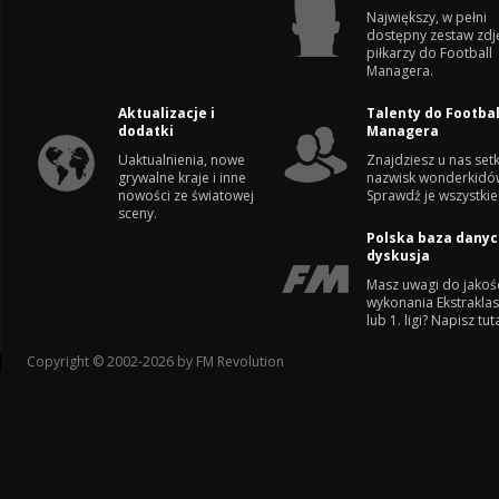
Największy, w pełni
dostępny zestaw zdj
piłkarzy do Football
Managera.
Aktualizacje i
Talenty do Footbal
dodatki
Managera
Uaktualnienia, nowe
Znajdziesz u nas setk
grywalne kraje i inne
nazwisk wonderkidó
nowości ze światowej
Sprawdź je wszystkie
sceny.
Polska baza danyc
dyskusja
Masz uwagi do jakoś
wykonania Ekstrakla
lub 1. ligi? Napisz tuta
Copyright © 2002-2026 by FM Revolution