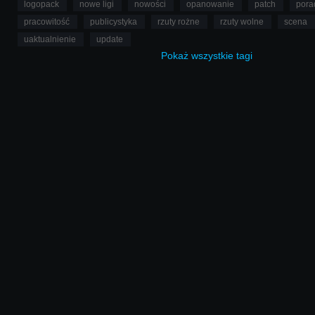
logopack
nowe ligi
nowości
opanowanie
patch
pora
pracowitość
publicystyka
rzuty rożne
rzuty wolne
scena
uaktualnienie
update
Pokaż
wszystkie
tagi