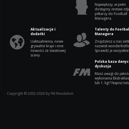
Największy, w pełni
dostępny zestaw zdj
piłkarzy do Football
Managera.
Aktualizacje i
Talenty do Footbal
dodatki
Managera
Uaktualnienia, nowe
Znajdziesz u nas setk
grywalne kraje i inne
nazwisk wonderkidó
nowości ze światowej
Sprawdź je wszystkie
sceny.
Polska baza danyc
dyskusja
Masz uwagi do jakoś
wykonania Ekstrakla
lub 1. ligi? Napisz tuta
Copyright © 2002-2026 by FM Revolution