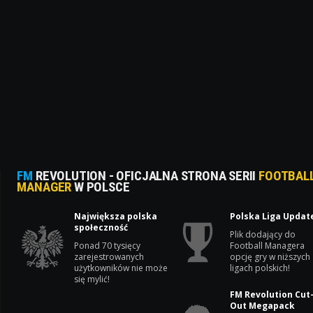
FM
REVOLUTION - OFICJALNA STRONA SERII
FOOTBAL
MANAGER
W POLSCE
Największa polska
Polska Liga Updat
społeczność
Plik dodający do
Ponad 70 tysięcy
Football Managera
zarejestrowanych
opcję gry w niższych
użytkowników nie może
ligach polskich!
się mylić!
FM Revolution Cut
Out Megapack