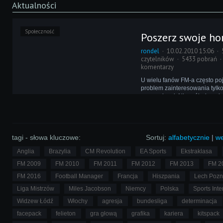
Aktualności
Społeczność
Poszerz swoje ho
rondel
10.02.2010 15:06
czytelników
5433 pobrań
komentarzy
U wielu fanów FM-a często po
problem zainteresowania tylk
rozgrywkami. Nie próbują oni 
innych ligach, ponieważ nie w
mogą się spodziewać. Teraz j
sprawą projektu forum FM-View
zmienić.
tagi - słowa kluczowe:
Sortuj:
alfabetycznie
|
we
Anglia
Brazylia
CM Revolution
EA Sports
Ekstraklasa
FM 2009
FM 2010
FM 2011
FM 2012
FM 2013
FM 2
FM 2016
Football Manager
Francja
Hiszpania
Lech Poz
Liga Mistrzów
Miles Jacobson
Niemcy
Polska
Sports Inte
Widzew Łódź
Włochy
agresja
bundesliga
determinacja
facepack
felieton
gra głową
grafika
kariera
kitspack