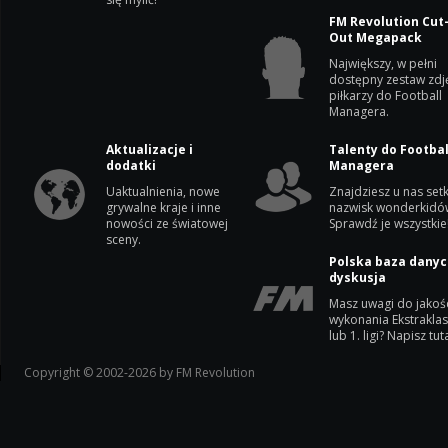
FM Revolution Cut
Out Megapack
Największy, w pełni
dostępny zestaw zdj
piłkarzy do Football
Managera.
Aktualizacje i
Talenty do Footbal
dodatki
Managera
Uaktualnienia, nowe
Znajdziesz u nas setk
grywalne kraje i inne
nazwisk wonderkidó
nowości ze światowej
Sprawdź je wszystkie
sceny.
Polska baza danyc
dyskusja
Masz uwagi do jakoś
wykonania Ekstrakla
lub 1. ligi? Napisz tuta
Copyright © 2002-2026 by FM Revolution