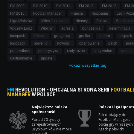
FM 2009
FM 2010
FM 2011
FM 2012
FM 2013
FM 2
FM 2016
Football Manager
Francja
Hiszpania
Lech Poz
Liga Mistrzów
Miles Jacobson
Niemcy
Polska
Sports Inte
Widzew Łódź
Włochy
agresja
bundesliga
determinacja
facepack
felieton
gra głową
grafika
kariera
kitspack
logopack
nowe ligi
nowości
opanowanie
patch
pora
pracowitość
publicystyka
rzuty rożne
rzuty wolne
scena
uaktualnienie
update
Pokaż
wszystkie
tagi
FM
REVOLUTION - OFICJALNA STRONA SERII
FOOTBAL
MANAGER
W POLSCE
Największa polska
Polska Liga Updat
społeczność
Plik dodający do
Ponad 70 tysięcy
Football Managera
zarejestrowanych
opcję gry w niższych
użytkowników nie może
ligach polskich!
się mylić!