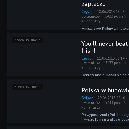
wieczerzę kondi192 i jego eki
zapleczu
zadanie przygotować 12 potraw
Ceyvol
18.06.2013 18:23
czytelników
5433 pobrań
komentarzy
Ministerstwo Kultury to ma życ
sobie po świecie, a cała ich p
używaniu aparatu i Photosho
Nowości na stronie
You'll never beat
kondi192 zwiedził w ten sposób
kolei czerwiec upłynął pod zn
Irish!
Andrewa2012 w Niemczech.
Ceyvol
11.05.2013 21:14
czytelników
5433 pobrań
komentarzy
Reprezentacja Irlandii nie da
punktów na Euro 2012, a kluby
szaleją w europejskich pucha
Nowości na stronie
Polska w budowi
Irlandczyków należy zaliczyć 
najlepszych kibiców na świec
Bolson
29.04.2013 22:10
nie podarować im paczki Cut-
czytelników
5433 pobrań
komentarzy
Po wypuszczeniu Polish Leag
FM-a 2013 nasi graficy w poci
pracowali, żeby przygotować 
drużyn z z niższych lig. Po gr