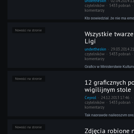
undertheskin
02.04.2014 12
czytelników
5433 pobrań
komentarzy
Kto powiedział, że nie ma emo
niższych, niż II-ga? Ci, którzy 
dobrze o tym wiedzą. Dla nich i
Nowości na stronie
Wszystkie twarze 
zechcą do nich dołączyć po r
historii CM Revolution facepac
Ligi
Niższych!
undertheskin
29.03.2014 21
czytelników
5433 pobrań
komentarzy
Graficy w Ministerstwie Kultur
gruszek w popiele. Nie minęł
odkąd gracze otrzymali facepa
Nowości na stronie
12 graficznych p
a już mamy kolejny, tym raze
zestaw zdjęć wszystkich zawo
wigilijnym stole
Pierwszej Ligi.
Ceyvol
24.12.2013 17:46
czytelników
5433 pobrań
komentarzy
Tak naprawdę najlepszym pr
Ministerstwa Kultury dla Was j
z jaką dział ten dodaje kolejn
Nowości na stronie
Zdjęcia robione 
jak świętować, to świętować - 