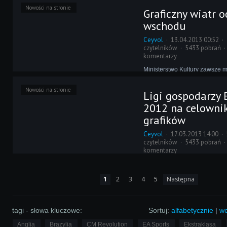
Nowości na stronie
przyszedł czas na zachód.
Graficzny wiatr o
wschodu
Ceyvol
13.04.2013 00:52
czytelników
5433 pobrań
komentarzy
Ministerstwo Kultury zawsze m
robotę. Jego pracownicy jeżd
największych europejskich lig
Nowości na stronie
Ligi gospodarzy 
gwiazdy futbolu, fotografują je
wycinają. Ostatnio jednak nie 
2012 na celowni
kolorowo - musieli bowiem od
grafików
II ligi.
Ceyvol
17.03.2013 14:00
czytelników
5433 pobrań
komentarzy
Ministerstwo Kultury jest od lat
częścią CM Revolution. Nieus
1
2
3
4
5
Następna
dziękujemy im za wysiłek wkł
pracę, tymczasem oni nadal ni
obdarowywać nowymi paczkami
urodziny nie są to prezenty byl
tagi - słowa kluczowe:
Sortuj:
alfabetycznie
|
we
Anglia
Brazylia
CM Revolution
EA Sports
Ekstraklasa