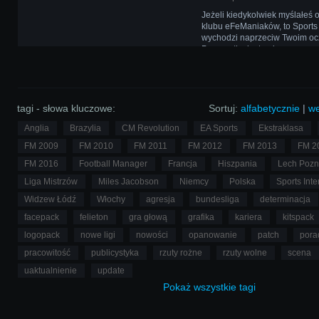
Jeżeli kiedykolwiek myślałeś 
klubu eFeManiaków, to Sports 
wychodzi naprzeciw Twoim o
Przepustką jest najnowsza wer
Managera! Na dodatek dla lo
członków przewidziano nagro
tagi - słowa kluczowe:
Sortuj:
alfabetycznie
|
we
Anglia
Brazylia
CM Revolution
EA Sports
Ekstraklasa
FM 2009
FM 2010
FM 2011
FM 2012
FM 2013
FM 2
FM 2016
Football Manager
Francja
Hiszpania
Lech Poz
Liga Mistrzów
Miles Jacobson
Niemcy
Polska
Sports Inte
Widzew Łódź
Włochy
agresja
bundesliga
determinacja
facepack
felieton
gra głową
grafika
kariera
kitspack
logopack
nowe ligi
nowości
opanowanie
patch
pora
pracowitość
publicystyka
rzuty rożne
rzuty wolne
scena
uaktualnienie
update
Pokaż
wszystkie
tagi