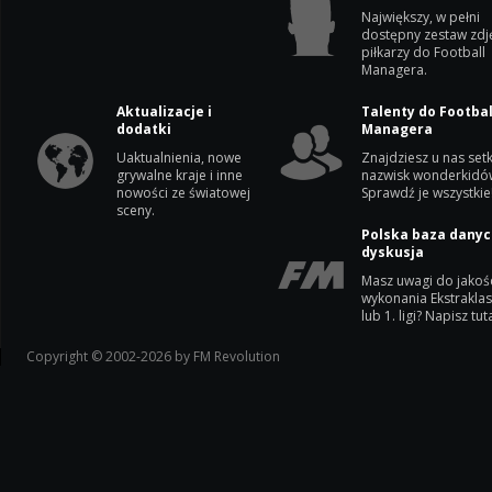
Największy, w pełni
dostępny zestaw zdj
piłkarzy do Football
Managera.
Aktualizacje i
Talenty do Footbal
dodatki
Managera
Uaktualnienia, nowe
Znajdziesz u nas setk
grywalne kraje i inne
nazwisk wonderkidó
nowości ze światowej
Sprawdź je wszystkie
sceny.
Polska baza danyc
dyskusja
Masz uwagi do jakoś
wykonania Ekstrakla
lub 1. ligi? Napisz tuta
Copyright © 2002-2026 by FM Revolution