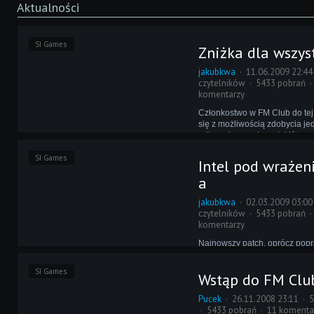
Aktualności
SI Games
Zniżka dla wszys
jakubkwa
11.06.2009 22:44
czytelników
5433 pobrań
komentarzy
Członkostwo w FM Club do tej
się z możliwością zdobycia je
odbywającym się co jakiś cza
Teraz skorzystać może na tym n
SI Games
wybranych szczęśliwców, ale
Intel pod wraże
posiadacze oryginalnego FM 
a
jakubkwa
02.03.2009 03:00
czytelników
5433 pobrań
komentarzy
Najnowszy patch, oprócz pop
błędów, dodał do FM 2009 ta
zaskakujące elementy - wykre
SI Games
Wstąp do FM Clu
procesora i, w przypadku gry n
ikonę stanu baterii. Okazuje si
Pucek
26.11.2008 23:11
5
przynajmniej kilku graczy moż
5433 pobrań
11 komenta
zyskać.