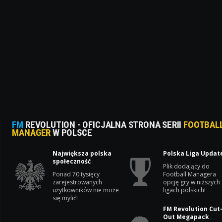
FM
REVOLUTION - OFICJALNA STRONA SERII
FOOTBAL
MANAGER
W POLSCE
Największa polska
Polska Liga Updat
społeczność
Plik dodający do
Ponad 70 tysięcy
Football Managera
zarejestrowanych
opcję gry w niższych
użytkowników nie może
ligach polskich!
się mylić!
FM Revolution Cut
Out Megapack