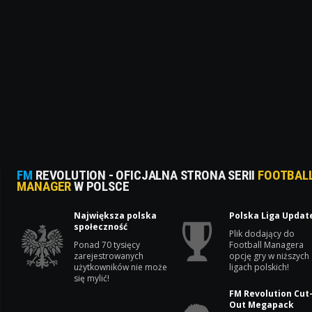
FM
REVOLUTION - OFICJALNA STRONA SERII
FOOTBAL
MANAGER
W POLSCE
Największa polska
Polska Liga Updat
społeczność
Plik dodający do
Ponad 70 tysięcy
Football Managera
zarejestrowanych
opcję gry w niższych
użytkowników nie może
ligach polskich!
się mylić!
FM Revolution Cut
Out Megapack