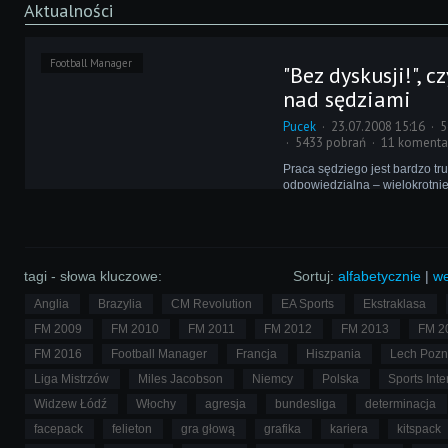
Aktualności
Football Manager
"Bez dyskusji!", cz
nad sędziami
Pucek
23.07.2008 15:16
5
5433 pobrań
11 komenta
Praca sędziego jest bardzo tr
odpowiedzialna – wielokrotni
spotkania arbiter musi podej
kontrowersyjne decyzje, które
decydują o losach spotkania.
tagi - słowa kluczowe:
Sortuj:
alfabetycznie
|
we
Anglia
Brazylia
CM Revolution
EA Sports
Ekstraklasa
FM 2009
FM 2010
FM 2011
FM 2012
FM 2013
FM 2
FM 2016
Football Manager
Francja
Hiszpania
Lech Poz
Liga Mistrzów
Miles Jacobson
Niemcy
Polska
Sports Inte
Widzew Łódź
Włochy
agresja
bundesliga
determinacja
facepack
felieton
gra głową
grafika
kariera
kitspack