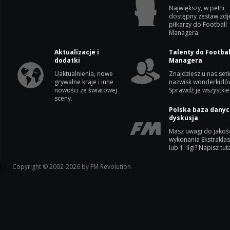
Największy, w pełni
dostępny zestaw zdj
piłkarzy do Football
Managera.
Aktualizacje i
Talenty do Footbal
dodatki
Managera
Uaktualnienia, nowe
Znajdziesz u nas setk
grywalne kraje i inne
nazwisk wonderkidó
nowości ze światowej
Sprawdź je wszystkie
sceny.
Polska baza danyc
dyskusja
Masz uwagi do jakoś
wykonania Ekstrakla
lub 1. ligi? Napisz tuta
Copyright © 2002-2026 by FM Revolution