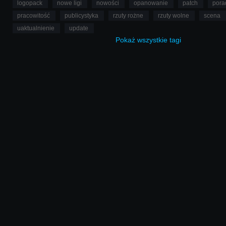
logopack
nowe ligi
nowości
opanowanie
patch
pora
pracowitość
publicystyka
rzuty rożne
rzuty wolne
scena
uaktualnienie
update
Pokaż
wszystkie
tagi