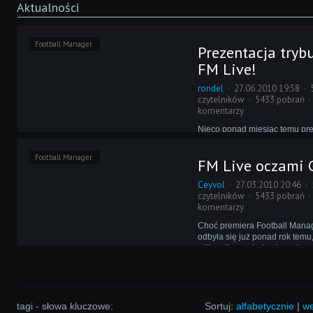
Aktualności
Football Manager
Prezentacja tryb
FM Live!
rondel
27.06.2010 19:58
czytelników
5433 pobrań
komentarzy
Nieco ponad miesiąc temu pr
Wam zdjęcia przygotowywaneg
który już niedługo ujrzymy w F
Football Manager
FM Live oczami 
wiemy o nim znacznie więcej,
dzięki kolejnemu wpisowi na o
Ceyvol
27.03.2010 20:46
twórców i pierwszemu materia
czytelników
5433 pobrań
komentarzy
Choć premiera Football Mana
odbyła się już ponad rok temu,
milkną liczne dyskusje na jeg
ostatnim ożywieniu, związany
wprowadzeniem kliku większy
komentarz pokusił się serwis 
tagi - słowa kluczowe:
Sortuj:
alfabetycznie
|
we