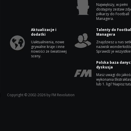
Największy, w pełni
dostępny zestaw zdj
piłkarzy do Football
Managera.
Aktualizacje i
Talenty do Footbal
dodatki
Managera
Uaktualnienia, nowe
Znajdziesz u nas setk
grywalne kraje i inne
nazwisk wonderkidó
nowości ze światowej
Sprawdź je wszystkie
sceny.
Polska baza danyc
dyskusja
Masz uwagi do jakoś
wykonania Ekstrakla
lub 1. ligi? Napisz tuta
Copyright © 2002-2026 by FM Revolution