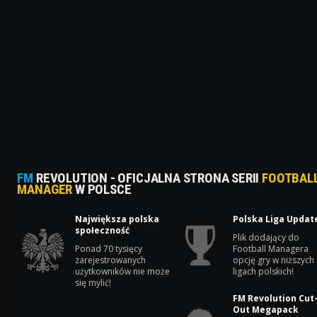
FM
REVOLUTION - OFICJALNA STRONA SERII
FOOTBAL
MANAGER
W POLSCE
Największa polska
Polska Liga Updat
społeczność
Plik dodający do
Ponad 70 tysięcy
Football Managera
zarejestrowanych
opcję gry w niższych
użytkowników nie może
ligach polskich!
się mylić!
FM Revolution Cut
Out Megapack