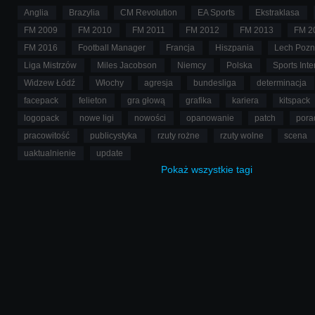
Anglia
Brazylia
CM Revolution
EA Sports
Ekstraklasa
FM 2009
FM 2010
FM 2011
FM 2012
FM 2013
FM 2
FM 2016
Football Manager
Francja
Hiszpania
Lech Poz
Liga Mistrzów
Miles Jacobson
Niemcy
Polska
Sports Inte
Widzew Łódź
Włochy
agresja
bundesliga
determinacja
facepack
felieton
gra głową
grafika
kariera
kitspack
logopack
nowe ligi
nowości
opanowanie
patch
pora
pracowitość
publicystyka
rzuty rożne
rzuty wolne
scena
uaktualnienie
update
Pokaż
wszystkie
tagi