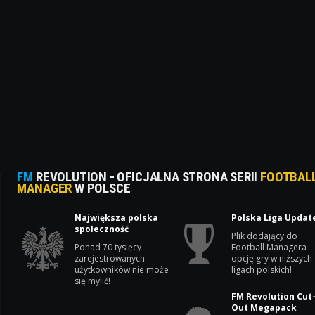
FM
REVOLUTION - OFICJALNA STRONA SERII
FOOTBAL
MANAGER
W POLSCE
Największa polska
Polska Liga Updat
społeczność
Plik dodający do
Ponad 70 tysięcy
Football Managera
zarejestrowanych
opcję gry w niższych
użytkowników nie może
ligach polskich!
się mylić!
FM Revolution Cut
Out Megapack