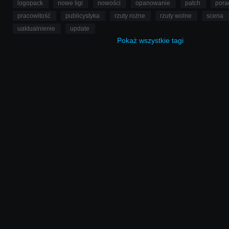
logopack
nowe ligi
nowości
opanowanie
patch
pora
pracowitość
publicystyka
rzuty rożne
rzuty wolne
scena
uaktualnienie
update
Pokaż
wszystkie
tagi