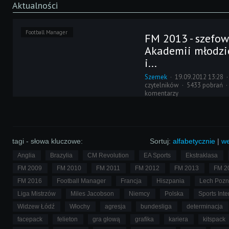
Aktualności
Football Manager
FM 2013 - szefow
Akademii młodzi
i...
Szemek
19.09.2012 13:28
czytelników
5433 pobrań
komentarzy
W video blogu, Miles Jacobso
z nowymi postaciami w sztabi
szkoleniowym. To kolejne os
odciążyć menedżerów w wiel
obowiązkach.
tagi - słowa kluczowe:
Sortuj:
alfabetycznie
|
we
Anglia
Brazylia
CM Revolution
EA Sports
Ekstraklasa
FM 2009
FM 2010
FM 2011
FM 2012
FM 2013
FM 2
FM 2016
Football Manager
Francja
Hiszpania
Lech Poz
Liga Mistrzów
Miles Jacobson
Niemcy
Polska
Sports Inte
Widzew Łódź
Włochy
agresja
bundesliga
determinacja
facepack
felieton
gra głową
grafika
kariera
kitspack