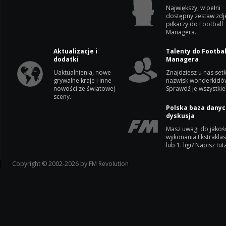
Największy, w pełni
dostępny zestaw zdj
piłkarzy do Football
Managera.
Aktualizacje i
Talenty do Footbal
dodatki
Managera
Uaktualnienia, nowe
Znajdziesz u nas setk
grywalne kraje i inne
nazwisk wonderkidó
nowości ze światowej
Sprawdź je wszystkie
sceny.
Polska baza danyc
dyskusja
Masz uwagi do jakoś
wykonania Ekstrakla
lub 1. ligi? Napisz tuta
Copyright © 2002-2026 by FM Revolution