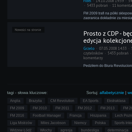
Fidel
14.10.2008 19:39
54
5433 pobrań
11 komenta
FM 2009 trafi na półki sklepow
zagranicą dokładnie za miesiąc
grę można zamówić przez Inte
jesteśmy przy tym niższą ceną
Nowości na stronie
Prosto z CDP - bę
prezentami - okazuje się, że to
nie tylko CD Projekt.
edycja kolekcjon
Grzelo
07.05.2008 14:33
czytelników
5433 pobrań
komentarzy
Pędziłem do Biura Revolucjon
najszybciej, jak mogłem. Nie
nadjeżdżające samochody, au
tramwaje. Wiedziałem, że dzis
się spóźnić – nadszedł dzień, 
wszyscy czekaliśmy...
tagi - słowa kluczowe:
Sortuj:
alfabetycznie
|
we
Anglia
Brazylia
CM Revolution
EA Sports
Ekstraklasa
FM 2009
FM 2010
FM 2011
FM 2012
FM 2013
FM 2
FM 2016
Football Manager
Francja
Hiszpania
Lech Poz
Liga Mistrzów
Miles Jacobson
Niemcy
Polska
Sports Inte
Widzew Łódź
Włochy
agresja
bundesliga
determinacja