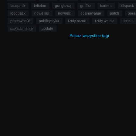
facepack
felieton
gra głową
grafika
kariera
kitspack
logopack
nowe ligi
nowości
opanowanie
patch
pora
pracowitość
publicystyka
rzuty rożne
rzuty wolne
scena
uaktualnienie
update
Pokaż
wszystkie
tagi