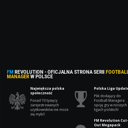
FM
REVOLUTION - OFICJALNA STRONA SERII
FOOTBAL
MANAGER
W POLSCE
Największa polska
Polska Liga Updat
społeczność
Plik dodający do
Ponad 70 tysięcy
Football Managera
zarejestrowanych
opcję gry w niższych
użytkowników nie może
ligach polskich!
się mylić!
FM Revolution Cut
Out Megapack