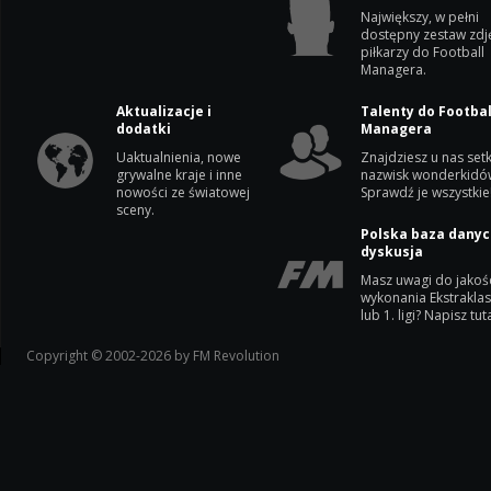
Największy, w pełni
dostępny zestaw zdj
piłkarzy do Football
Managera.
Aktualizacje i
Talenty do Footbal
dodatki
Managera
Uaktualnienia, nowe
Znajdziesz u nas setk
grywalne kraje i inne
nazwisk wonderkidó
nowości ze światowej
Sprawdź je wszystkie
sceny.
Polska baza danyc
dyskusja
Masz uwagi do jakoś
wykonania Ekstrakla
lub 1. ligi? Napisz tuta
Copyright © 2002-2026 by FM Revolution