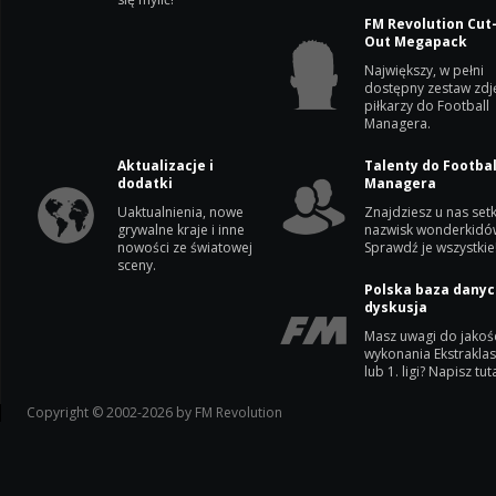
FM Revolution Cut
Out Megapack
Największy, w pełni
dostępny zestaw zdj
piłkarzy do Football
Managera.
Aktualizacje i
Talenty do Footbal
dodatki
Managera
Uaktualnienia, nowe
Znajdziesz u nas setk
grywalne kraje i inne
nazwisk wonderkidó
nowości ze światowej
Sprawdź je wszystkie
sceny.
Polska baza danyc
dyskusja
Masz uwagi do jakoś
wykonania Ekstrakla
lub 1. ligi? Napisz tuta
Copyright © 2002-2026 by FM Revolution