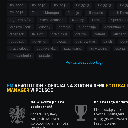
FM 2009
FM 2010
FM 2011
FM 2012
FM 2013
FM 2
FM 2016
Football Manager
Francja
Hiszpania
Lech Poz
Liga Mistrzów
Miles Jacobson
Niemcy
Polska
Sports Inte
Widzew Łódź
Włochy
agresja
bundesliga
determinacja
facepack
felieton
gra głową
grafika
kariera
kitspack
logopack
nowe ligi
nowości
opanowanie
patch
pora
pracowitość
publicystyka
rzuty rożne
rzuty wolne
scena
uaktualnienie
update
Pokaż
wszystkie
tagi
FM
REVOLUTION - OFICJALNA STRONA SERII
FOOTBAL
MANAGER
W POLSCE
Największa polska
Polska Liga Updat
społeczność
Plik dodający do
Ponad 70 tysięcy
Football Managera
zarejestrowanych
opcję gry w niższych
użytkowników nie może
ligach polskich!
się mylić!