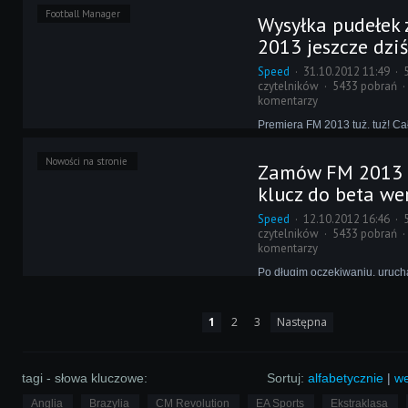
Revolution pre-order. Nie wyni
Football Manager
Wysyłka pudełek
z naszej złośliwości, ale z fakt
tego do końca nie wiedzieliśm
2013 jeszcze dziś
wszystko jest jasne - poznajci
Speed
31.10.2012 11:49
czytelników
5433 pobrań
komentarzy
Premiera FM 2013 tuż, tuż! Ca
dostępne są klucze do wersji
sklepie, a wszystkie zamówien
Nowości na stronie
Zamów FM 2013 
pudełkową złożone do godzin
wysłane jeszcze dzisiaj!
klucz do beta wer
Speed
12.10.2012 16:46
czytelników
5433 pobrań
komentarzy
Po długim oczekiwaniu, uruc
ponownie nasz mini sklep! W o
główne - Football Manager 20
dostępem do 300 wersji beta!
1
2
3
Następna
z nami otrzymuje szereg korzy
dalszy rozwój strony - zapras
tagi - słowa kluczowe:
Sortuj:
alfabetycznie
|
we
Anglia
Brazylia
CM Revolution
EA Sports
Ekstraklasa