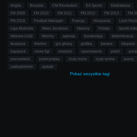
Anglia
Brazylia
CM Revolution
EA Sports
Ekstraklasa
FM 2009
FM 2010
FM 2011
FM 2012
FM 2013
FM 2
FM 2016
Football Manager
Francja
Hiszpania
Lech Poz
Liga Mistrzów
Miles Jacobson
Niemcy
Polska
Sports Inte
Widzew Łódź
Włochy
agresja
bundesliga
determinacja
facepack
felieton
gra głową
grafika
kariera
kitspack
logopack
nowe ligi
nowości
opanowanie
patch
pora
pracowitość
publicystyka
rzuty rożne
rzuty wolne
scena
uaktualnienie
update
Pokaż
wszystkie
tagi