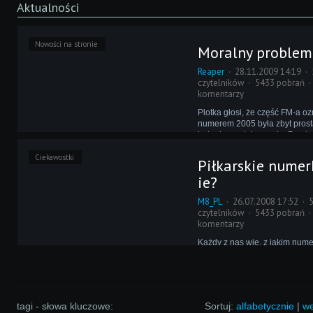
Aktualności
Nowości na stronie
Moralny problem
Reaper
28.11.2009 14:19
czytelników
5433 pobrań
komentarzy
Plotka głosi, że część FM-a 
numerem 2005 była zbyt prosta
jednak w pełni prawda. Prosto 
gdyż Bobi rozgryzł każdy eleme
Ciekawostki
opisał w swoich słynnych por
Piłkarskie numer
zabiera się za FM 2010!
ie?
M8_PL
26.07.2008 17:52
czytelników
5433 pobrań
komentarzy
Każdy z nas wie, z jakim num
Ronaldo czy Roberto Carlos, 
narodowe i kluby mają swoje 
tradycje w przyznawaniu num
koszulkach. Po raz kolejny je
drobnostka nie znajduje odzw
tagi - słowa kluczowe:
Sortuj:
alfabetycznie
|
we
FM-ie.