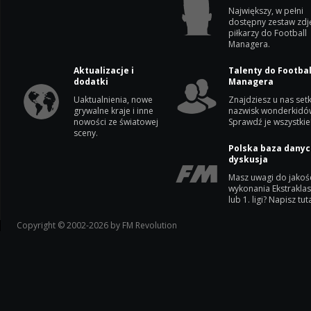
Największy, w pełni
dostępny zestaw zdj
piłkarzy do Football
Managera.
Aktualizacje i
Talenty do Footbal
dodatki
Managera
Uaktualnienia, nowe
Znajdziesz u nas setk
grywalne kraje i inne
nazwisk wonderkidó
nowości ze światowej
Sprawdź je wszystkie
sceny.
Polska baza danyc
dyskusja
Masz uwagi do jakoś
wykonania Ekstrakla
lub 1. ligi? Napisz tuta
Copyright © 2002-2026 by FM Revolution