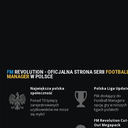
FM
REVOLUTION - OFICJALNA STRONA SERII
FOOTBAL
MANAGER
W POLSCE
Największa polska
Polska Liga Updat
społeczność
Plik dodający do
Ponad 70 tysięcy
Football Managera
zarejestrowanych
opcję gry w niższych
użytkowników nie może
ligach polskich!
się mylić!
FM Revolution Cut
Out Megapack