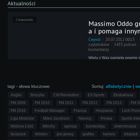
Aktualności
Ciekawostki
Massimo Oddo g
a i pomaga inny
Ceyvol
20.07.2012 00:13
czytelników
5433 pobrań
komentarzy
Wielu z Was pamięta pewnie g
Interactive, które część doch
FM Handheld przeznaczyło n
ofiarom trzęsienia ziemi w Ja
z FM-em w tle udziela się cha
ze znanych włoskich piłkarzy.
tagi - słowa kluczowe:
Sortuj:
alfabetycznie
|
we
Anglia
Brazylia
CM Revolution
EA Sports
Ekstraklasa
FM 2009
FM 2010
FM 2011
FM 2012
FM 2013
FM 2
FM 2016
Football Manager
Francja
Hiszpania
Lech Poz
Liga Mistrzów
Miles Jacobson
Niemcy
Polska
Sports Inte
Widzew Łódź
Włochy
agresja
bundesliga
determinacja
facepack
felieton
gra głową
grafika
kariera
kitspack