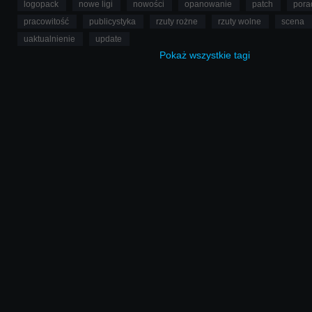
logopack
nowe ligi
nowości
opanowanie
patch
pora
pracowitość
publicystyka
rzuty rożne
rzuty wolne
scena
uaktualnienie
update
Pokaż
wszystkie
tagi