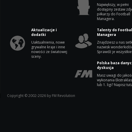
Największy, w pełni
dostępny zestaw zdj
piłkarzy do Football
Managera.
Aktualizacje i
Talenty do Footbal
dodatki
Managera
Uaktualnienia, nowe
Znajdziesz u nas setk
grywalne kraje i inne
nazwisk wonderkidó
nowości ze światowej
Sprawdź je wszystkie
sceny.
Polska baza danyc
dyskusja
Masz uwagi do jakoś
wykonania Ekstrakla
lub 1. ligi? Napisz tuta
Copyright © 2002-2026 by FM Revolution