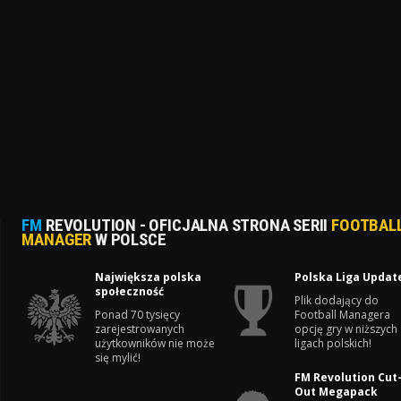
FM
REVOLUTION - OFICJALNA STRONA SERII
FOOTBAL
MANAGER
W POLSCE
Największa polska
Polska Liga Updat
społeczność
Plik dodający do
Ponad 70 tysięcy
Football Managera
zarejestrowanych
opcję gry w niższych
użytkowników nie może
ligach polskich!
się mylić!
FM Revolution Cut
Out Megapack