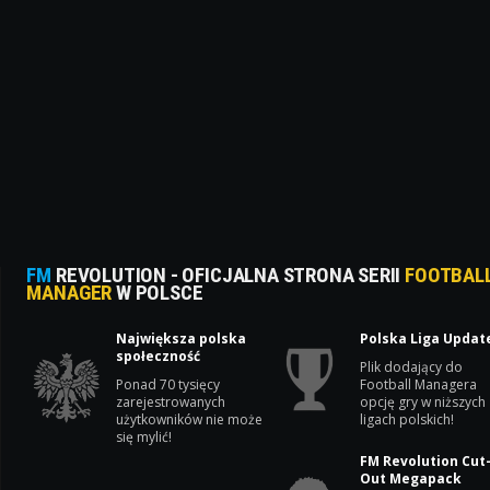
FM
REVOLUTION - OFICJALNA STRONA SERII
FOOTBAL
MANAGER
W POLSCE
Największa polska
Polska Liga Updat
społeczność
Plik dodający do
Ponad 70 tysięcy
Football Managera
zarejestrowanych
opcję gry w niższych
użytkowników nie może
ligach polskich!
się mylić!
FM Revolution Cut
Out Megapack