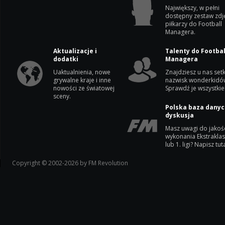
Największy, w pełni
dostępny zestaw zdj
piłkarzy do Football
Managera.
Aktualizacje i
Talenty do Footbal
dodatki
Managera
Uaktualnienia, nowe
Znajdziesz u nas setk
grywalne kraje i inne
nazwisk wonderkidó
nowości ze światowej
Sprawdź je wszystkie
sceny.
Polska baza danyc
dyskusja
Masz uwagi do jakoś
wykonania Ekstrakla
lub 1. ligi? Napisz tuta
Copyright © 2002-2026 by FM Revolution