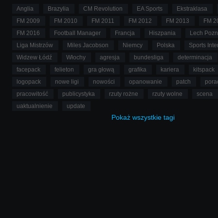
Anglia
Brazylia
CM Revolution
EA Sports
Ekstraklasa
FM 2009
FM 2010
FM 2011
FM 2012
FM 2013
FM 2
FM 2016
Football Manager
Francja
Hiszpania
Lech Poz
Liga Mistrzów
Miles Jacobson
Niemcy
Polska
Sports Inte
Widzew Łódź
Włochy
agresja
bundesliga
determinacja
facepack
felieton
gra głową
grafika
kariera
kitspack
logopack
nowe ligi
nowości
opanowanie
patch
pora
pracowitość
publicystyka
rzuty rożne
rzuty wolne
scena
uaktualnienie
update
Pokaż
wszystkie
tagi