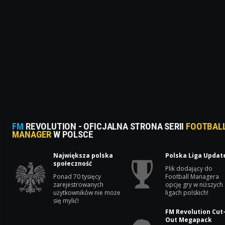
FM
REVOLUTION - OFICJALNA STRONA SERII
FOOTBAL
MANAGER
W POLSCE
Największa polska
Polska Liga Updat
społeczność
Plik dodający do
Ponad 70 tysięcy
Football Managera
zarejestrowanych
opcję gry w niższych
użytkowników nie może
ligach polskich!
się mylić!
FM Revolution Cut
Out Megapack