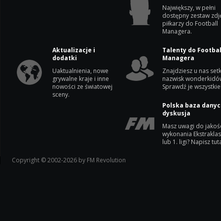
Największy, w pełni
dostępny zestaw zdj
piłkarzy do Football
Managera.
Aktualizacje i
Talenty do Footbal
dodatki
Managera
Uaktualnienia, nowe
Znajdziesz u nas setk
grywalne kraje i inne
nazwisk wonderkidó
nowości ze światowej
Sprawdź je wszystkie
sceny.
Polska baza danyc
dyskusja
Masz uwagi do jakoś
wykonania Ekstrakla
lub 1. ligi? Napisz tuta
Copyright © 2002-2026 by FM Revolution