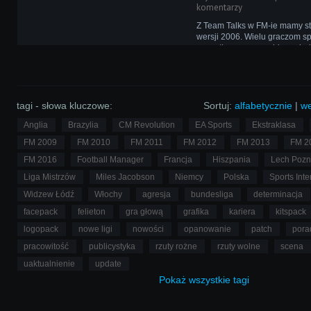
komentarzy
Z Team Talks w FM-ie mamy st
wersji 2006. Wielu graczom s
początku pewne problemy, je
dłuższym obcowaniu przestawa
skomplikowane, jak mogłoby 
Co dziwne, nawet dziś nie każ
radzi.
tagi - słowa kluczowe:
Sortuj:
alfabetycznie
|
we
Anglia
Brazylia
CM Revolution
EA Sports
Ekstraklasa
FM 2009
FM 2010
FM 2011
FM 2012
FM 2013
FM 2
FM 2016
Football Manager
Francja
Hiszpania
Lech Poz
Liga Mistrzów
Miles Jacobson
Niemcy
Polska
Sports Inte
Widzew Łódź
Włochy
agresja
bundesliga
determinacja
facepack
felieton
gra głową
grafika
kariera
kitspack
logopack
nowe ligi
nowości
opanowanie
patch
pora
pracowitość
publicystyka
rzuty rożne
rzuty wolne
scena
uaktualnienie
update
Pokaż
wszystkie
tagi