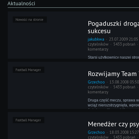
Aktualności
Nowości na stronie
Pogaduszki drog
sukcesu
jakubkwa
23.07.2009 21:05
czytelników
5433 pobrań
komentarzy
Starsi użytkownicy naszej str
go pamiętają, z młodszych sz
tylko ci, którzy przeglądali na
Football Manager
Rozwijamy Team 
tekstowe lub plikowe. Po czter
przerwie na łamy CM Revoluti
Grzechoo
13.08.2008 05:5
czytelników
5433 pobrań
komentarzy
Druga część meczu, sprawa wy
wciąż nierozstrzygnięta, wpr
świeżego piłkarza, który ma w
naszego zespołu. Niestety ni
Football Manager
gra okazuje się satysfakcjonuj
Menedżer czy ps
końcowy zgodny z oczekiwani
Grzechoo
18.03.2008 15:2
czytelników
5433 pobrań