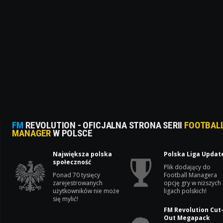
FM
REVOLUTION - OFICJALNA STRONA SERII
FOOTBAL
MANAGER
W POLSCE
Największa polska
Polska Liga Updat
społeczność
Plik dodający do
Ponad 70 tysięcy
Football Managera
zarejestrowanych
opcję gry w niższych
użytkowników nie może
ligach polskich!
się mylić!
FM Revolution Cut
Out Megapack