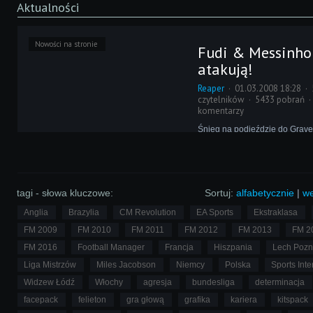
Aktualności
Nowości na stronie
Fudi & Messinho
atakują!
Reaper
01.03.2008 18:28
czytelników
5433 pobrań
komentarzy
Śnieg na podjeździe do Grave
został stopiony przez coraz cz
pojawiające się na niebie sło
Kalendarzowa zima dobiegnie
20 dni, a zimowe okienko tran
zostało zakończone. Czas wi
tagi - słowa kluczowe:
Sortuj:
alfabetycznie
|
we
update!
Anglia
Brazylia
CM Revolution
EA Sports
Ekstraklasa
FM 2009
FM 2010
FM 2011
FM 2012
FM 2013
FM 2
FM 2016
Football Manager
Francja
Hiszpania
Lech Poz
Liga Mistrzów
Miles Jacobson
Niemcy
Polska
Sports Inte
Widzew Łódź
Włochy
agresja
bundesliga
determinacja
facepack
felieton
gra głową
grafika
kariera
kitspack