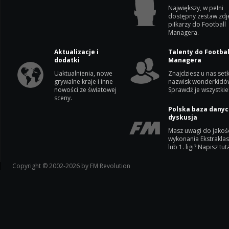
Największy, w pełni
dostępny zestaw zdj
piłkarzy do Football
Managera.
Aktualizacje i
Talenty do Footbal
dodatki
Managera
Uaktualnienia, nowe
Znajdziesz u nas setk
grywalne kraje i inne
nazwisk wonderkidó
nowości ze światowej
Sprawdź je wszystkie
sceny.
Polska baza danyc
dyskusja
Masz uwagi do jakoś
wykonania Ekstrakla
lub 1. ligi? Napisz tuta
Copyright © 2002-2026 by FM Revolution