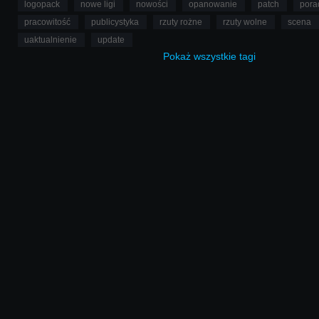
logopack
nowe ligi
nowości
opanowanie
patch
pora
pracowitość
publicystyka
rzuty rożne
rzuty wolne
scena
uaktualnienie
update
Pokaż
wszystkie
tagi