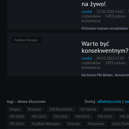
wpływają na zachowanie nas
na żywo!
zawodników.
rondel
25.02.2010 14:22
czytelników
5433 pobrań
komentarzy
Różnego rodzaju poradników t
w sieci wiele, lecz nie zawsze
odpowiedzieć na wszystkie ist
Football Manager
Warto być
Dzisiaj jednak każdy gracz do
uzupełnienia swojej wiedzy, a
konsekwentnym?
redaktorom FM-Britain!
rondel
04.02.2010 17:50
czytelników
5433 pobrań
komentarzy
Na forum FM-Britain, słynący
wspaniałych porad taktycznyc
rozgorzała dyskusja na temat
używania wyłącznie jednej tak
na pewno jest to gwarantem o
sukcesu w Football Managerz
tagi - słowa kluczowe:
Sortuj:
alfabetycznie
|
we
Anglia
Brazylia
CM Revolution
EA Sports
Ekstraklasa
FM 2009
FM 2010
FM 2011
FM 2012
FM 2013
FM 2
FM 2016
Football Manager
Francja
Hiszpania
Lech Poz