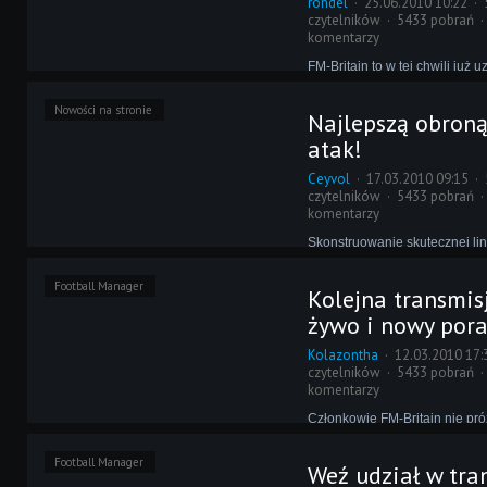
rondel
25.06.2010 10:22
czytelników
5433 pobrań
komentarzy
FM-Britain to w tej chwili już
która za sprawą swoich pora
ogromnej liczbie graczy na cał
Nowości na stronie
Najlepszą obroną
znów będziecie mogli się o ty
wszystko dzięki tłumaczeniu
atak!
materiału!
Ceyvol
17.03.2010 09:15
czytelników
5433 pobrań
komentarzy
Skonstruowanie skutecznej lin
powszechna bolączka eFeMa
Stracone głupio bramki potraf
Football Manager
Kolejna transmis
niekiedy do szewskiej pasji, d
pomocą nadchodzi CM Revolut
żywo i nowy por
tłumaczeniem kolejnego por
Levina!
Kolazontha
12.03.2010 17:
czytelników
5433 pobrań
komentarzy
Członkowie FM-Britain nie pró
Teoriach Taktycznych przysze
dzieło traktujące o zarządzan
Football Manager
Weź udział w tra
kontaktach z mediami i czynni