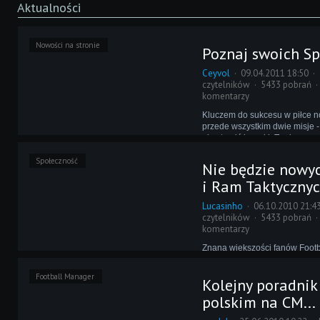
Aktualności
Nowości na stronie
Poznaj swoich S
Ceyvol
09.04.2011 18:50
czytelników
5433 pobrań
komentarzy
Kluczem do sukcesu w piłce n
przede wszystkim dwie misje - 
nie stracić bramki. Tę drugą
wypełnić współtwórca znanyc
Społeczność
ogólnoświatowej scenie Teori
Nie będzie nowyc
Taktycznych, Gareth Millward.
i Ram Taktycznyc
Lucasinho
06.10.2010 21:4
czytelników
5433 pobrań
komentarzy
Znana większości fanów Foot
brytyjska strona FM-Britain pr
publikować nowe poradniki! W 
Football Manager
Kolejny poradnik
do całej społeczności FM-a w
podjęcia takiej decyzji.
polskim na CM...