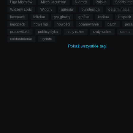
Liga Mistrzów
Miles Jacobson
Niemcy
Polska
Sports Inte
Widzew Łódź
Włochy
agresja
bundesliga
determinacja
facepack
felieton
gra głową
grafika
kariera
kitspack
logopack
nowe ligi
nowości
opanowanie
patch
pora
pracowitość
publicystyka
rzuty rożne
rzuty wolne
scena
uaktualnienie
update
Pokaż
wszystkie
tagi