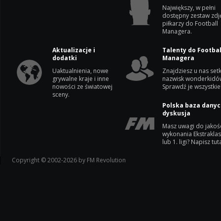
Największy, w pełni
dostępny zestaw zdj
piłkarzy do Football
Managera.
Aktualizacje i
Talenty do Footbal
dodatki
Managera
Uaktualnienia, nowe
Znajdziesz u nas setk
grywalne kraje i inne
nazwisk wonderkidó
nowości ze światowej
Sprawdź je wszystkie
sceny.
Polska baza danyc
dyskusja
Masz uwagi do jakoś
wykonania Ekstrakla
lub 1. ligi? Napisz tuta
Copyright © 2002-2026 by FM Revolution