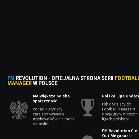
FM
REVOLUTION - OFICJALNA STRONA SERII
FOOTBAL
MANAGER
W POLSCE
Największa polska
Polska Liga Updat
społeczność
Plik dodający do
Ponad 70 tysięcy
Football Managera
zarejestrowanych
opcję gry w niższych
użytkowników nie może
ligach polskich!
się mylić!
FM Revolution Cut
Out Megapack