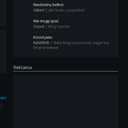
Niedzielny bełkot
Gilbert
|
Jak Feniks z popiołów?
Nie mogę spać
Ceyvol
|
Blog Ceyvola
Kocioł jadu
Rafał9595
|
Słaby blog na poziomie, najgorszy
blog na świecie
Reklama
ości
3