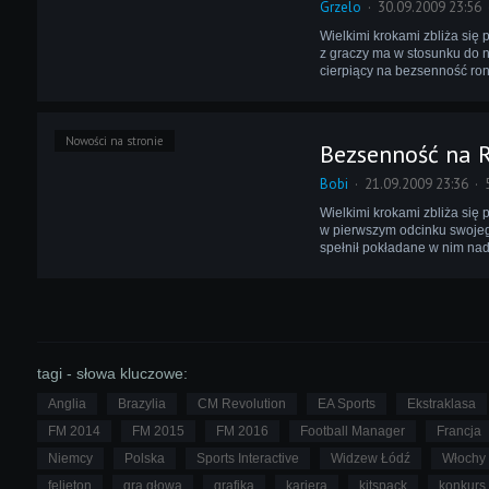
Grzelo
30.09.2009 23:56
Wielkimi krokami zbliża się 
z graczy ma w stosunku do n
cierpiący na bezsenność ron
Nowości na stronie
Bezsenność na R
Bobi
21.09.2009 23:36
Wielkimi krokami zbliża się 
w pierwszym odcinku swojego
spełnił pokładane w nim nad
tagi - słowa kluczowe:
Anglia
Brazylia
CM Revolution
EA Sports
Ekstraklasa
FM 2014
FM 2015
FM 2016
Football Manager
Francja
Niemcy
Polska
Sports Interactive
Widzew Łódź
Włochy
felieton
gra głową
grafika
kariera
kitspack
konkurs