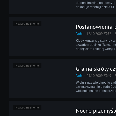
demonstracyjną najnowszej j
dokonuje recenzji dzieła SI.
Nowości na stronie
Postanowienia 
Bobi
12.10.2009 23:32
Kiedy kończy się stary rok 
czwartym odcinku "Bezsennej 
nadejściem kolejnej wersji 
Nowości na stronie
Gra na skróty c
Bobi
05.10.2009 23:49
Wielu z nas wielokrotnie za
czy maksymalnie utrudnić zd
widzenia na ten temat przed
Nowości na stronie
Nocne przemyśle