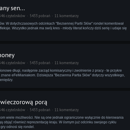
ny sen...
546 czytelników
5433 pobrań
11 komentarzy
ków. W dotychczasowych odcinkach "Bezsennej Partii Słów" rondel komentował
fleksje. Wszystko jednak ma swój kres - młody literat kończy dziś serię i udaje się
money
546 czytelników
5433 pobrań
11 komentarzy
onowe długi, następnie zarząd komisaryczny i zwolnienie z pracy - te przykre
znane eFeMianiakom. Dzisiejsza "Bezsenna Partia Słów" dotyczy wszystkiego,
ieniędzy.
 wieczorową porą
546 czytelników
5433 pobrań
11 komentarzy
om wiele możliwości. Nie są one jednak ograniczone wyłącznie do kierowania
 objąć również reprezentację kraju. W ósmym już odcinku swojego cyklu
gry odnosi się rondel.