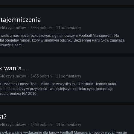
wtajemniczenia
546 czytelników
5433 pobrań
11 komentarzy
 wielu z nas może rozkoszować się najnowszym Football Managerem. Na
stał obojętny rondel, który w siódmym odcinku Bezsennej Partii Słów zauważa
awdźcie sami!
kiwania...
546 czytelników
5433 pobrań
11 komentarzy
 Adamek i mecz Real - Milan - to wszystko to już historia. Jednak autor
sknieniem patrzy w przyszłość - w dzisiejszym odcinku cyklu komentuje
przed premierą FM 2010.
st?
546 czytelników
5433 pobrań
11 komentarzy
zwykle ważne wydarzenie dla fanów Football Managera - twórcy wydali wersję