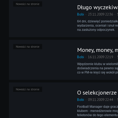
Nowości na stronie
Długo wyczekiwa
Bobi
23.11.2009 22:36
64 dni, dziewięć poniedział
wydarzenia, oceniał i snuł re
na zasłużony odpoczynek.
Nowości na stronie
Money, money, 
Bobi
16.11.2009 22:19
Wpędzenie klubu w wielomili
doświadczenia na pewno są 
co w FM-ie kręci się wokół p
Nowości na stronie
O selekcjonerze
Bobi
09.11.2009 22:44
Football Manager daje gracz
klubem - menedżerowie mogą
felietonów do tego elementu 