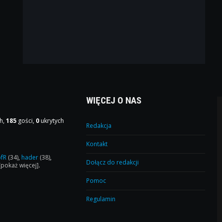
WIĘCEJ O NAS
h,
185
gości,
0
ukrytych
Redakcja
Kontakt
ofR
(34)
,
hader
(38)
,
Dołącz do redakcji
[pokaż więcej]
.
Pomoc
Regulamin