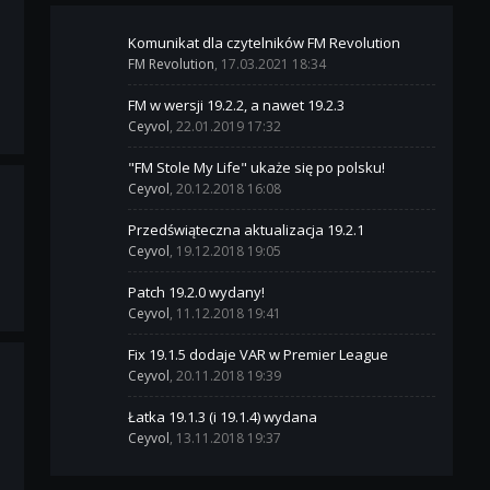
Komunikat dla czytelników FM Revolution
FM Revolution
, 17.03.2021 18:34
FM w wersji 19.2.2, a nawet 19.2.3
Ceyvol
, 22.01.2019 17:32
"FM Stole My Life" ukaże się po polsku!
Ceyvol
, 20.12.2018 16:08
Przedświąteczna aktualizacja 19.2.1
Ceyvol
, 19.12.2018 19:05
Patch 19.2.0 wydany!
Ceyvol
, 11.12.2018 19:41
Fix 19.1.5 dodaje VAR w Premier League
Ceyvol
, 20.11.2018 19:39
Łatka 19.1.3 (i 19.1.4) wydana
Ceyvol
, 13.11.2018 19:37