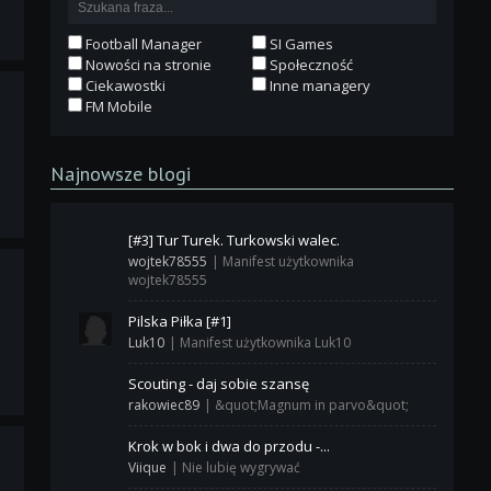
Football Manager
SI Games
Nowości na stronie
Społeczność
Ciekawostki
Inne managery
FM Mobile
Najnowsze blogi
[#3] Tur Turek. Turkowski walec.
wojtek78555
|
Manifest użytkownika
wojtek78555
Pilska Piłka [#1]
Luk10
|
Manifest użytkownika Luk10
Scouting - daj sobie szansę
rakowiec89
|
&quot;Magnum in parvo&quot;
Krok w bok i dwa do przodu -...
Viique
|
Nie lubię wygrywać