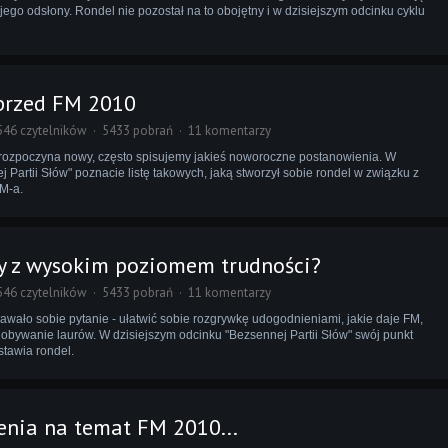
ego odsłony. Rondel nie pozostał na to obojętny i w dzisiejszym odcinku cyklu
przed FM 2010
546 czytelników
5433 pobrań
11 komentarzy
a rozpoczyna nowy, często spisujemy jakieś noworoczne postanowienia. W
Partii Słów" poznacie listę takowych, jaką stworzył sobie rondel w związku z
FM-a.
zy z wysokim poziomem trudności?
546 czytelników
5433 pobrań
11 komentarzy
dawało sobie pytanie - ułatwić sobie rozgrywkę udogodnieniami, jakie daje FM,
obywanie laurów. W dzisiejszym odcinku "Bezsennej Partii Słów" swój punkt
stawia rondel.
nia na temat FM 2010...