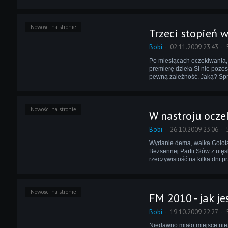
Nowości na stronie
Trzeci stopień 
Bobi
02.11.2009 23:43
Po miesiącach oczekiwania,
premierę dzieła SI nie pozo
pewną zależność. Jaką? Spr
Nowości na stronie
W nastroju ocze
Bobi
26.10.2009 23:06
Wydanie dema, walka Gołota -
Bezsennej Partii Słów z utę
rzeczywistość na kilka dni 
Nowości na stronie
FM 2010 - jak je
Bobi
19.10.2009 22:27
Niedawno miało miejsce nie