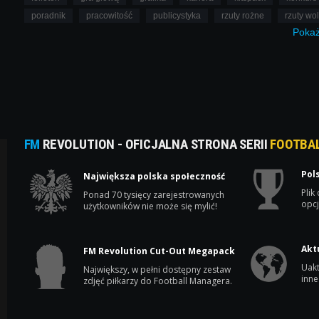
poradnik
pracowitość
publicystyka
rzuty rożne
rzuty wo
Poka
FM
REVOLUTION - OFICJALNA STRONA SERII
FOOTBA
Pol
Największa polska społeczność
Plik
Ponad 70 tysięcy zarejestrowanych
opcj
użytkowników nie może się mylić!
Akt
FM Revolution Cut-Out Megapack
Uakt
Największy, w pełni dostępny zestaw
inne
zdjęć piłkarzy do Football Managera.