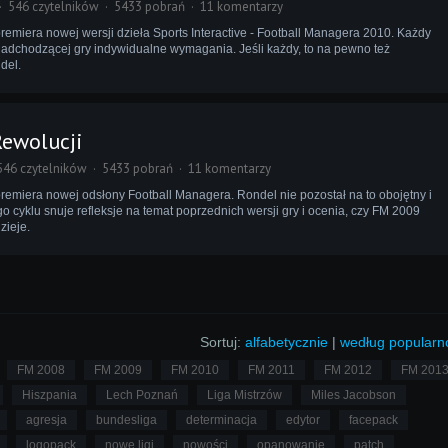
546 czytelników
5433 pobrań
11 komentarzy
premiera nowej wersji dzieła Sports Interactive - Football Managera 2010. Każdy
adchodzącej gry indywidualne wymagania. Jeśli każdy, to na pewno też
del.
ewolucji
546 czytelników
5433 pobrań
11 komentarzy
premiera nowej odsłony Football Managera. Rondel nie pozostał na to obojętny i
 cyklu snuje refleksje na temat poprzednich wersji gry i ocenia, czy FM 2009
zieje.
Sortuj:
alfabetycznie
|
według popularn
FM 2008
FM 2009
FM 2010
FM 2011
FM 2012
FM 201
Hiszpania
Lech Poznań
Liga Mistrzów
Miles Jacobson
agresja
bundesliga
determinacja
edytor
facepack
logopack
nowe ligi
nowości
opanowanie
patch