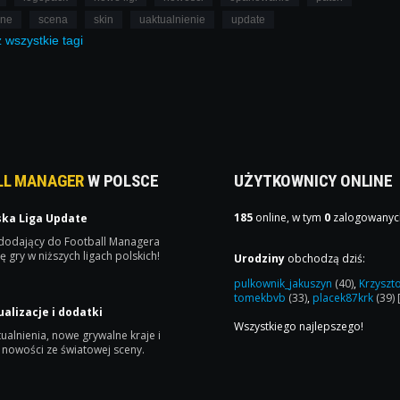
lne
scena
skin
uaktualnienie
update
ż
wszystkie
tagi
LL MANAGER
W POLSCE
UŻYTKOWNICY ONLINE
185
online, w tym
0
zalogowanyc
ska Liga Update
 dodający do Football Managera
ę gry w niższych ligach polskich!
Urodziny
obchodzą dziś:
pulkownik_jakuszyn
(40)
,
Krzyszt
tomekbvb
(33)
,
placek87krk
(39)
ualizacje i dodatki
Wszystkiego najlepszego!
ualnienia, nowe grywalne kraje i
 nowości ze światowej sceny.