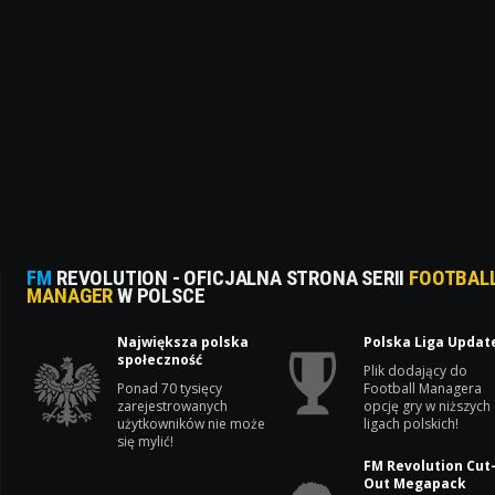
FM
REVOLUTION - OFICJALNA STRONA SERII
FOOTBAL
MANAGER
W POLSCE
Największa polska
Polska Liga Updat
społeczność
Plik dodający do
Ponad 70 tysięcy
Football Managera
zarejestrowanych
opcję gry w niższych
użytkowników nie może
ligach polskich!
się mylić!
FM Revolution Cut
Out Megapack