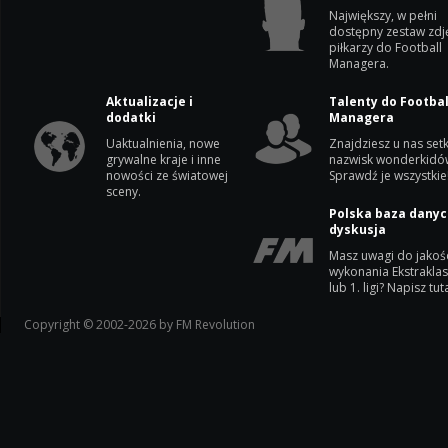
Największy, w pełni
dostępny zestaw zdj
piłkarzy do Football
Managera.
Aktualizacje i
Talenty do Footbal
dodatki
Managera
Uaktualnienia, nowe
Znajdziesz u nas setk
grywalne kraje i inne
nazwisk wonderkidó
nowości ze światowej
Sprawdź je wszystkie
sceny.
Polska baza danyc
dyskusja
Masz uwagi do jakoś
wykonania Ekstrakla
lub 1. ligi? Napisz tuta
Copyright © 2002-2026 by FM Revolution