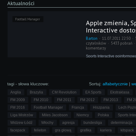
Aktualności
Football Manager
Apple zmienia, S
Interactive dost
Barton
11.07.2011 22:50
czytelników
5433 pobrań
komentarzy
Sports Interactive poinformowa
posiadaczy Football Managera
na komputery marki Apple czek
łatki, która dostosuje grę do
operacyjnego wprowadzanego
z charakterystycznym logiem j
tagi - słowa kluczowe:
Sortuj:
alfabetycznie
|
we
Anglia
Brazylia
CM Revolution
EA Sports
Ekstraklasa
FM 2009
FM 2010
FM 2011
FM 2012
FM 2013
FM 2
FM 2016
Football Manager
Francja
Hiszpania
Lech Poz
Liga Mistrzów
Miles Jacobson
Niemcy
Polska
Sports Inte
Widzew Łódź
Włochy
agresja
bundesliga
determinacja
facepack
felieton
gra głową
grafika
kariera
kitspack