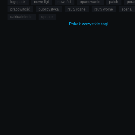
logopack
nowe ligi
nowości
opanowanie
patch
pora
pracowitość
publicystyka
rzuty rożne
rzuty wolne
scena
uaktualnienie
update
Pokaż
wszystkie
tagi