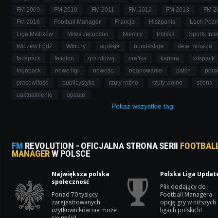
FM 2009
FM 2010
FM 2011
FM 2012
FM 2013
FM 2
FM 2016
Football Manager
Francja
Hiszpania
Lech Poz
Liga Mistrzów
Miles Jacobson
Niemcy
Polska
Sports Inte
Widzew Łódź
Włochy
agresja
bundesliga
determinacja
facepack
felieton
gra głową
grafika
kariera
kitspack
logopack
nowe ligi
nowości
opanowanie
patch
pora
pracowitość
publicystyka
rzuty rożne
rzuty wolne
scena
uaktualnienie
update
Pokaż
wszystkie
tagi
FM
REVOLUTION - OFICJALNA STRONA SERII
FOOTBAL
MANAGER
W POLSCE
Największa polska
Polska Liga Updat
społeczność
Plik dodający do
Ponad 70 tysięcy
Football Managera
zarejestrowanych
opcję gry w niższych
użytkowników nie może
ligach polskich!
się mylić!