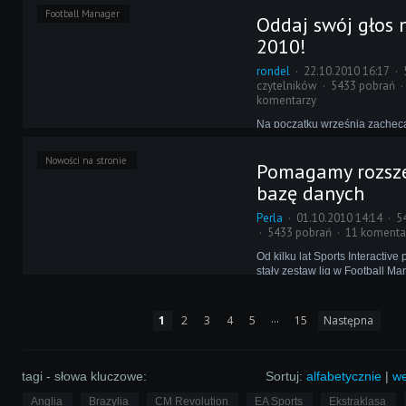
komputerowe walczą o miano "
Football Manager
Oddaj swój głos
w wielu kategoriach. Seria Fo
także zawsze bije się o nagrod
2010!
rondel
22.10.2010 16:17
czytelników
5433 pobrań
komentarzy
Na początku września zachęc
oddawania swoich głosów na 
Managera 2010 w plebiscycie
Nowości na stronie
Pomagamy rozsz
Joystick Awards. Dziś tę proś
bowiem do zamknięcia głosow
bazę danych
już tylko 3 dni!
Perla
01.10.2010 14:14
5
5433 pobrań
11 komenta
Od kilku lat Sports Interactiv
stały zestaw lig w Football M
Niestety, nie jest nam dane za
drugiej lidze. Wielu osobom b
właśnie poziomu rozgrywek, 
...
1
2
3
4
5
15
Następna
więc dla nich niespodziankę.
tagi - słowa kluczowe:
Sortuj:
alfabetycznie
|
we
Anglia
Brazylia
CM Revolution
EA Sports
Ekstraklasa