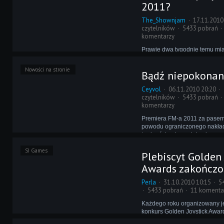
styl gry prezentowany przez s
2011?
brazylijskiego zawodnika – Ka
The_Shownjam
17.11.2010
czytelników
5433 pobrań
komentarzy
Prawie dwa tygodnie temu mia
najważniejsze wydarzenie w r
każdego eFeManiaka. Światło 
Nowości na stronie
Bądź niepokonan
Football Manager 2011. Grac
zastanawiali się, co przynies
Ceyvol
06.11.2010 20:20
wersja. Pora na ocenę wzglę
czytelników
5433 pobrań
wersji.
komentarzy
Premiera FM-a 2011 za pasem
powodu ograniczonego nakład
trudnościami ze zdobyciem go
wciąż obcuje z jego poprzedni
SI Games
Manager 2010. Swoją taktykę d
Plebiscyt Golden 
postanowił opisać jeden z na
Awards zakończo
użytkowników.
Perla
31.10.2010 10:15
5
5433 pobrań
11 komenta
Każdego roku organizowany je
konkurs Golden Joystick Awar
wydane przez ostatnie 12 mie