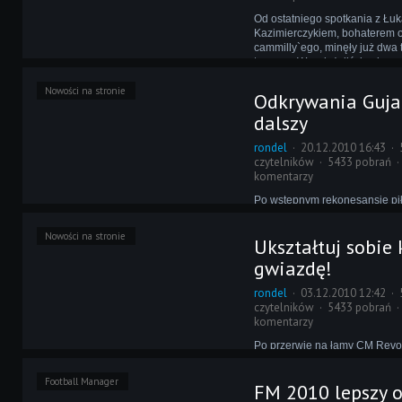
Od ostatniego spotkania z Ł
Kazimierczykiem, bohaterem 
cammilly`ego, minęły już dwa 
ten czas Wy zdążyliście się n
świętami, a on poznać kolejny 
Nowości na stronie
zawędrował tym razem?
Odkrywania Guja
dalszy
rondel
20.12.2010 16:43
czytelników
5433 pobrań
komentarzy
Po wstępnym rekonesansie pił
warunków, które panują w Guj
przedstawia dalszy ciąg nies
Nowości na stronie
Ukształtuj sobie 
przygód Łukasza Kazimierczy
egzotycznym kraju. Co odnala
gwiazdę!
Przekonajcie się sami!
rondel
03.12.2010 12:42
czytelników
5433 pobrań
komentarzy
Po przerwie na łamy CM Revo
cykl poradników "Naśladując r
Tym razem będziecie mogli do
Football Manager
FM 2010 lepszy 
co zrobić, by przenieść do W