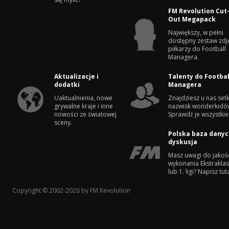
FM Revolution Cut
Out Megapack
Największy, w pełni
dostępny zestaw zdj
piłkarzy do Football
Managera.
Aktualizacje i
Talenty do Footbal
dodatki
Managera
Uaktualnienia, nowe
Znajdziesz u nas setk
grywalne kraje i inne
nazwisk wonderkidó
nowości ze światowej
Sprawdź je wszystkie
sceny.
Polska baza danyc
dyskusja
Masz uwagi do jakoś
wykonania Ekstrakla
lub 1. ligi? Napisz tuta
Copyright © 2002-2026 by FM Revolution