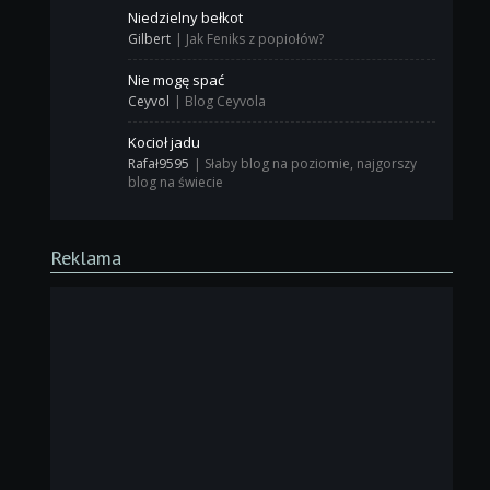
Niedzielny bełkot
Gilbert
|
Jak Feniks z popiołów?
Nie mogę spać
Ceyvol
|
Blog Ceyvola
Kocioł jadu
Rafał9595
|
Słaby blog na poziomie, najgorszy
blog na świecie
Reklama