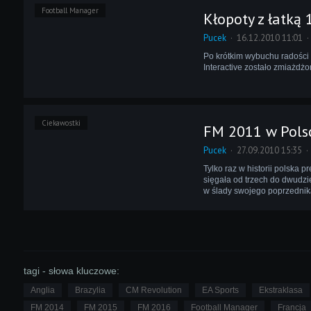
Football Manager
Kłopoty z łatką 
Pucek
16.12.2010 11:01
Po krótkim wybuchu radości
Interactive zostało zmiażdżo
Ciekawostki
FM 2011 w Polsc
Pucek
27.09.2010 15:35
Tylko raz w historii polska 
sięgała od trzech do dwudzi
w ślady swojego poprzednik
tagi - słowa kluczowe:
Anglia
Brazylia
CM Revolution
EA Sports
Ekstraklasa
FM 2014
FM 2015
FM 2016
Football Manager
Francja