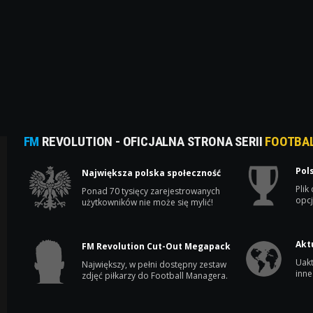
FM
REVOLUTION - OFICJALNA STRONA SERII
FOOTBA
Pol
Największa polska społeczność
Plik
Ponad 70 tysięcy zarejestrowanych
opcj
użytkowników nie może się mylić!
Akt
FM Revolution Cut-Out Megapack
Uakt
Największy, w pełni dostępny zestaw
inne
zdjęć piłkarzy do Football Managera.