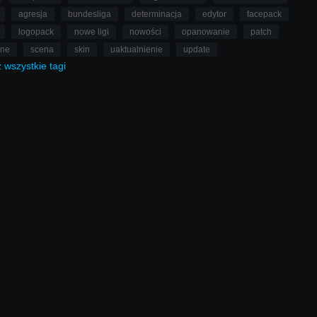
agresja
bundesliga
determinacja
edytor
facepack
logopack
nowe ligi
nowości
opanowanie
patch
lne
scena
skin
uaktualnienie
update
ż
wszystkie
tagi