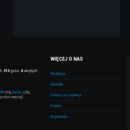
WIĘCEJ O NAS
h,
315
gości,
0
ukrytych
Redakcja
Kontakt
ofR
(34)
,
hader
(38)
,
Dołącz do redakcji
[pokaż więcej]
.
Pomoc
Regulamin