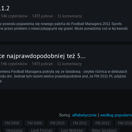
11.2
546 czytelników
5433 pobrań
11 komentarzy
 z powodu pojawienia się nowego patcha do Football Managera 2011 Sports
ne przez problem z niewczytującymi się grami. Może poradzimy coś w tej kwestii.
e najprawdopodobniej też 5...
546 czytelników
5433 pobrań
11 komentarzy
premiera Football Managera pokryła się ze światową - zwykle różnica w debiutach
estu dni. Jednak tym razem wielce prawdopodobne jest, że FM 2011 PL pójdzie
a.
Sortuj:
alfabetycznie
|
według popularn
FM 2008
FM 2009
FM 2010
FM 2011
FM 2012
FM 201
Hiszpania
Lech Poznań
Liga Mistrzów
Miles Jacobson