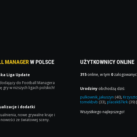
LL MANAGER
W POLSCE
UŻYTKOWNICY ONLINE
315
online, w tym
0
zalogowanyc
ska Liga Update
 dodający do Football Managera
ę gry w niższych ligach polskich!
Urodziny
obchodzą dziś:
pulkownik_jakuszyn
(40)
,
Krzyszt
tomekbvb
(33)
,
placek87krk
(39)
ualizacje i dodatki
Wszystkiego najlepszego!
ualnienia, nowe grywalne kraje i
 nowości ze światowej sceny.