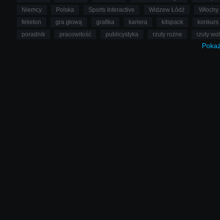
Niemcy
Polska
Sports Interactive
Widzew Łódź
Włochy
felieton
gra głową
grafika
kariera
kitspack
konkurs
poradnik
pracowitość
publicystyka
rzuty rożne
rzuty wo
Poka