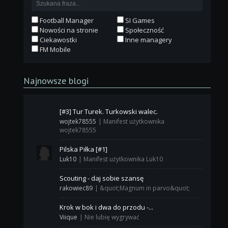
Football Manager
SI Games
Nowości na stronie
Społeczność
Ciekawostki
Inne managery
FM Mobile
Najnowsze blogi
[#3] Tur Turek. Turkowski walec.
wojtek78555
|
Manifest użytkownika
wojtek78555
Pilska Piłka [#1]
Luk10
|
Manifest użytkownika Luk10
Scouting - daj sobie szansę
rakowiec89
|
&quot;Magnum in parvo&quot;
Krok w bok i dwa do przodu -...
Viique
|
Nie lubię wygrywać