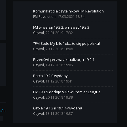
Komunikat dla czytelników FM Revolution
FM Revolution
, 17.03.2021 18:34
FM w wersji 19.2.2, a nawet 19.2.3
Ceyvol
, 22.01.2019 17:32
"FM Stole My Life" ukaże się po polsku!
Ceyvol
, 20.12.2018 16:08
Przedświąteczna aktualizacja 19.2.1
Ceyvol
, 19.12.2018 19:05
Patch 19.2.0 wydany!
Ceyvol
, 11.12.2018 19:41
Fix 19.1.5 dodaje VAR w Premier League
Ceyvol
, 20.11.2018 19:39
Łatka 19.1.3 (i 19.1.4) wydana
ości
Ceyvol
, 13.11.2018 19:37
3