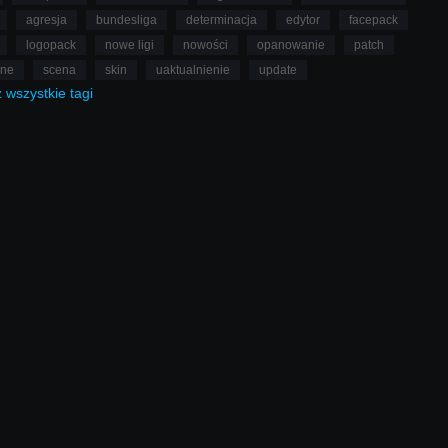
agresja
bundesliga
determinacja
edytor
facepack
logopack
nowe ligi
nowości
opanowanie
patch
lne
scena
skin
uaktualnienie
update
ż
wszystkie
tagi