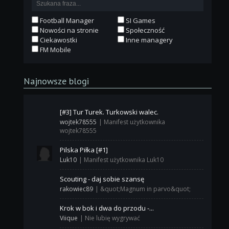
Football Manager
SI Games
Nowości na stronie
Społeczność
Ciekawostki
Inne managery
FM Mobile
Najnowsze blogi
[#3] Tur Turek. Turkowski walec.
wojtek78555
|
Manifest użytkownika
wojtek78555
Pilska Piłka [#1]
Luk10
|
Manifest użytkownika Luk10
Scouting - daj sobie szansę
rakowiec89
|
&quot;Magnum in parvo&quot;
Krok w bok i dwa do przodu -...
Viique
|
Nie lubię wygrywać