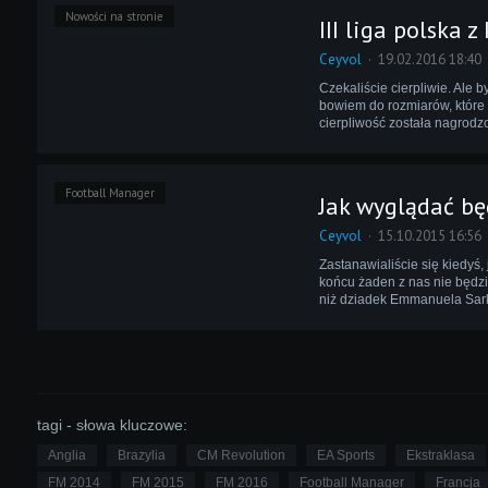
Nowości na stronie
III liga polska z
Ceyvol
19.02.2016 18:40
Czekaliście cierpliwie. Ale 
bowiem do rozmiarów, które
cierpliwość została nagrodz
Football Manager
Jak wyglądać bę
Ceyvol
15.10.2015 16:56
Zastanawialiście się kiedyś,
końcu żaden z nas nie będzi
niż dziadek Emmanuela Sark
tagi - słowa kluczowe:
Anglia
Brazylia
CM Revolution
EA Sports
Ekstraklasa
FM 2014
FM 2015
FM 2016
Football Manager
Francja