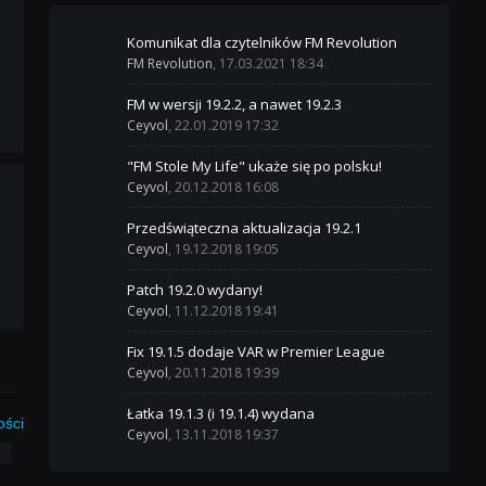
Komunikat dla czytelników FM Revolution
FM Revolution
, 17.03.2021 18:34
FM w wersji 19.2.2, a nawet 19.2.3
Ceyvol
, 22.01.2019 17:32
"FM Stole My Life" ukaże się po polsku!
Ceyvol
, 20.12.2018 16:08
Przedświąteczna aktualizacja 19.2.1
Ceyvol
, 19.12.2018 19:05
Patch 19.2.0 wydany!
Ceyvol
, 11.12.2018 19:41
Fix 19.1.5 dodaje VAR w Premier League
Ceyvol
, 20.11.2018 19:39
Łatka 19.1.3 (i 19.1.4) wydana
ości
Ceyvol
, 13.11.2018 19:37
3