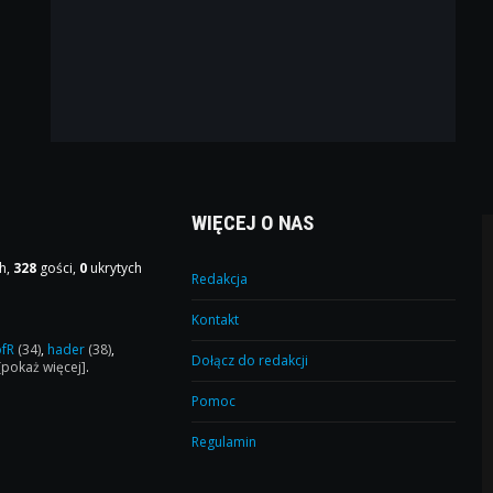
WIĘCEJ O NAS
h,
328
gości,
0
ukrytych
Redakcja
Kontakt
ofR
(34)
,
hader
(38)
,
Dołącz do redakcji
[pokaż więcej]
.
Pomoc
Regulamin