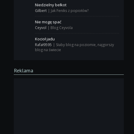
Niedzielny bełkot
Gilbert
|
Jak Feniks z popiołów?
Nie mogę spać
Ceyvol
|
Blog Ceyvola
Kocioł jadu
Rafał9595
|
Słaby blog na poziomie, najgorszy
blog na świecie
Reklama