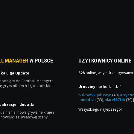
LL MANAGER
W POLSCE
UŻYTKOWNICY ONLINE
328
online, w tym
0
zalogowanyc
ska Liga Update
 dodający do Football Managera
ę gry w niższych ligach polskich!
Urodziny
obchodzą dziś:
pulkownik_jakuszyn
(40)
,
Krzyszt
tomekbvb
(33)
,
placek87krk
(39)
ualizacje i dodatki
Wszystkiego najlepszego!
ualnienia, nowe grywalne kraje i
 nowości ze światowej sceny.