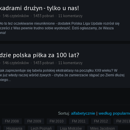
 kadrami drużyn - tylko u nas!
546 czytelników
5433 pobrań
11 komentarzy
było to też oczekiwanie nieuniknione - dodatek Polska Liga Update rozrósł się
 cześci z Was pewnie trudno sobie wyobrazić. Dziś ogłaszamy, że Wasza
ona!
dzie polska piłka za 100 lat?
546 czytelników
5433 pobrań
11 komentarzy
 jak zaprezentuje się tabela polskiej ekstraklasy na początku XXII wieku? W
e już wtedy raczej wśród żywych - chyba że zamierzacie stąpać po Ziemi dłużej
iego...
Sortuj:
alfabetycznie
|
według popularn
FM 2008
FM 2009
FM 2010
FM 2011
FM 2012
FM 201
Hiszpania
Lech Poznań
Liga Mistrzów
Miles Jacobson