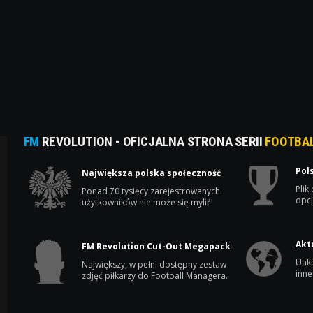
FM
REVOLUTION - OFICJALNA STRONA SERII
FOOTBA
Pol
Największa polska społeczność
Plik
Ponad 70 tysięcy zarejestrowanych
opcj
użytkowników nie może się mylić!
Akt
FM Revolution Cut-Out Megapack
Uakt
Największy, w pełni dostępny zestaw
inne
zdjęć piłkarzy do Football Managera.