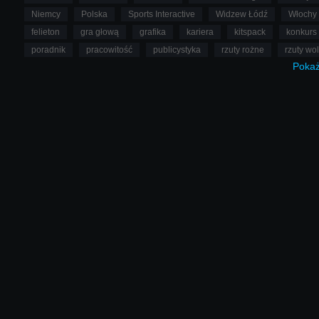
Niemcy
Polska
Sports Interactive
Widzew Łódź
Włochy
felieton
gra głową
grafika
kariera
kitspack
konkurs
poradnik
pracowitość
publicystyka
rzuty rożne
rzuty wo
Poka