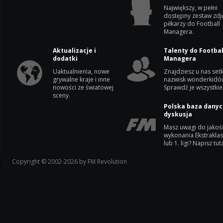
Największy, w pełni
dostępny zestaw zdj
piłkarzy do Football
Managera.
Aktualizacje i
Talenty do Footbal
dodatki
Managera
Uaktualnienia, nowe
Znajdziesz u nas setk
grywalne kraje i inne
nazwisk wonderkidó
nowości ze światowej
Sprawdź je wszystkie
sceny.
Polska baza danyc
dyskusja
Masz uwagi do jakoś
wykonania Ekstrakla
lub 1. ligi? Napisz tuta
Copyright © 2002-2026 by FM Revolution