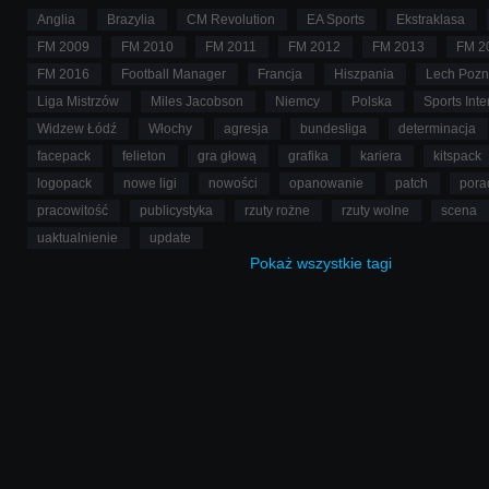
Anglia
Brazylia
CM Revolution
EA Sports
Ekstraklasa
FM 2009
FM 2010
FM 2011
FM 2012
FM 2013
FM 2
FM 2016
Football Manager
Francja
Hiszpania
Lech Poz
Liga Mistrzów
Miles Jacobson
Niemcy
Polska
Sports Inte
Widzew Łódź
Włochy
agresja
bundesliga
determinacja
facepack
felieton
gra głową
grafika
kariera
kitspack
logopack
nowe ligi
nowości
opanowanie
patch
pora
pracowitość
publicystyka
rzuty rożne
rzuty wolne
scena
uaktualnienie
update
Pokaż
wszystkie
tagi