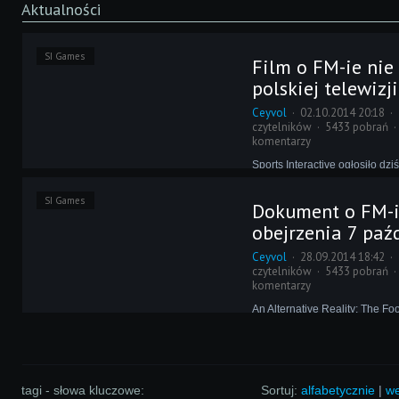
Aktualności
SI Games
Film o FM-ie nie
polskiej telewizji
Ceyvol
02.10.2014 20:18
czytelników
5433 pobrań
komentarzy
Sports Interactive ogłosiło dziś
których film "An Alternative Rea
Manager Documentary" będzie
SI Games
Dokument o FM-i
premierę telewizyjną. Choć jes
Polska nie znalazła się wśród 
obejrzenia 7 paź
Dlaczego?
Ceyvol
28.09.2014 18:42
czytelników
5433 pobrań
komentarzy
An Alternative Reality: The F
Documentary - to tytuł dokumen
października zagości na ekra
całej Wielkiej Brytanii. Czy ist
szansa, że film obejrzą grac
Okazuje się, że tak!
tagi - słowa kluczowe:
Sortuj:
alfabetycznie
|
we