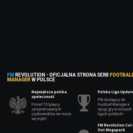
FM
REVOLUTION - OFICJALNA STRONA SERII
FOOTBAL
MANAGER
W POLSCE
Największa polska
Polska Liga Updat
społeczność
Plik dodający do
Ponad 70 tysięcy
Football Managera
zarejestrowanych
opcję gry w niższych
użytkowników nie może
ligach polskich!
się mylić!
FM Revolution Cut
Out Megapack