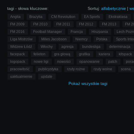
szaraki z naszych rezerw okaż
piłkarzami klasy światowej? Je
tagi - słowa kluczowe:
Sortuj:
alfabetycznie
|
we
możliwe!
Anglia
Brazylia
CM Revolution
EA Sports
Ekstraklasa
FM 2009
FM 2010
FM 2011
FM 2012
FM 2013
FM 2
FM 2016
Football Manager
Francja
Hiszpania
Lech Poz
Liga Mistrzów
Miles Jacobson
Niemcy
Polska
Sports Inte
Widzew Łódź
Włochy
agresja
bundesliga
determinacja
facepack
felieton
gra głową
grafika
kariera
kitspack
logopack
nowe ligi
nowości
opanowanie
patch
pora
pracowitość
publicystyka
rzuty rożne
rzuty wolne
scena
uaktualnienie
update
Pokaż
wszystkie
tagi