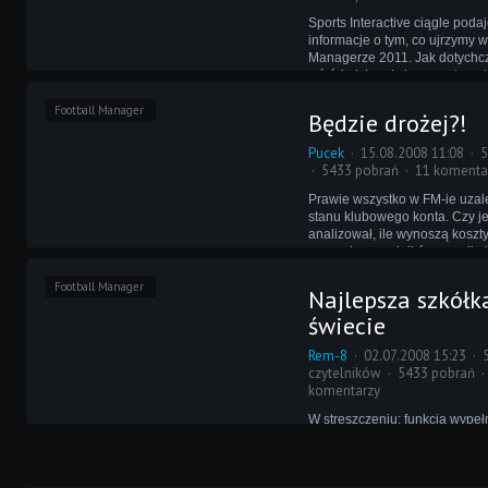
Sports Interactive ciągle pod
informacje o tym, co ujrzymy w
Managerze 2011. Jak dotychcz
wśród nich ani słowa na temat
Użytkownicy forum SI domagaj
Football Manager
zmian w tym module.
Będzie drożej?!
Pucek
15.08.2008 11:08
5
5433 pobrań
11 komenta
Prawie wszystko w FM-ie uzal
stanu klubowego konta. Czy j
analizował, ile wynoszą koszt
naszych zawodników oraz ile 
możliwość uczestniczenia w 
Football Manager
przez zespół rezerw lub młod
Najlepsza szkółk
świecie
Rem-8
02.07.2008 15:23
czytelników
5433 pobrań
komentarzy
W streszczeniu: funkcja wypeł
szarakami klubów nie mający
składu jest znana, podobnie 
podpisywania z nimi kontraktów