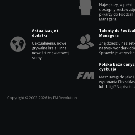
Największy, w pełni
dostępny zestaw zdj
piłkarzy do Football
Managera.
Aktualizacje i
Talenty do Footbal
dodatki
Managera
Uaktualnienia, nowe
Znajdziesz u nas setk
grywalne kraje i inne
nazwisk wonderkidó
nowości ze światowej
Sprawdź je wszystkie
sceny.
Polska baza danyc
dyskusja
Masz uwagi do jakoś
wykonania Ekstrakla
lub 1. ligi? Napisz tuta
Copyright © 2002-2026 by FM Revolution