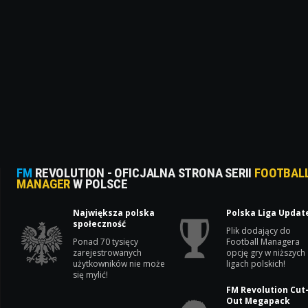
FM
REVOLUTION - OFICJALNA STRONA SERII
FOOTBAL
MANAGER
W POLSCE
Największa polska
Polska Liga Updat
społeczność
Plik dodający do
Ponad 70 tysięcy
Football Managera
zarejestrowanych
opcję gry w niższych
użytkowników nie może
ligach polskich!
się mylić!
FM Revolution Cut
Out Megapack