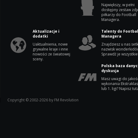
Największy, w pełni
dostępny zestaw zdj
piłkarzy do Football
Managera.
Aktualizacje i
Talenty do Footbal
dodatki
Managera
Uaktualnienia, nowe
Znajdziesz u nas setk
grywalne kraje i inne
nazwisk wonderkidó
nowości ze światowej
Sprawdź je wszystkie
sceny.
Polska baza danyc
dyskusja
Masz uwagi do jakoś
wykonania Ekstrakla
lub 1. ligi? Napisz tuta
Copyright © 2002-2026 by FM Revolution