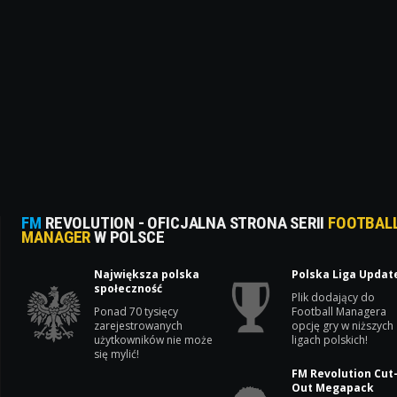
FM
REVOLUTION - OFICJALNA STRONA SERII
FOOTBAL
MANAGER
W POLSCE
Największa polska
Polska Liga Updat
społeczność
Plik dodający do
Ponad 70 tysięcy
Football Managera
zarejestrowanych
opcję gry w niższych
użytkowników nie może
ligach polskich!
się mylić!
FM Revolution Cut
Out Megapack