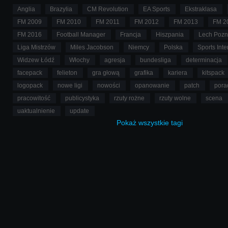
Anglia
Brazylia
CM Revolution
EA Sports
Ekstraklasa
FM 2009
FM 2010
FM 2011
FM 2012
FM 2013
FM 2
FM 2016
Football Manager
Francja
Hiszpania
Lech Poz
Liga Mistrzów
Miles Jacobson
Niemcy
Polska
Sports Inte
Widzew Łódź
Włochy
agresja
bundesliga
determinacja
facepack
felieton
gra głową
grafika
kariera
kitspack
logopack
nowe ligi
nowości
opanowanie
patch
pora
pracowitość
publicystyka
rzuty rożne
rzuty wolne
scena
uaktualnienie
update
Pokaż
wszystkie
tagi