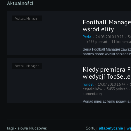
Aktualności
Football Manager
Football Manage
wśród elity
Perla
24.08.2010 19:27
5
5433 pobrań
11 komenta
Seria Football Manager zawsz
bardzo dobre wyniki sprzeda
tego były wysokie pozycje w 
Chart Tracka. Nie inaczej jest 
Football Manager
Kiedy premiera 
Managerem 2010, który właśni
edycji TopSeller.
w edycji TopSelle
rondel
19.07.2010 16:47
czytelników
5433 pobrań
komentarzy
Ponad miesiąc temu pojawiła s
że jeszcze przed rozpoczęcie
eFeManiacy dostaną szansę 
aktualnej gry SI w edycji TopSe
jednak nie stało i po pewnyc
nadal nie wiemy, kiedy to nast
tagi - słowa kluczowe:
Sortuj:
alfabetycznie
|
we